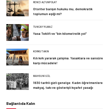
REMZI ALTUNPOLAT
Otoriter barışın hukuku mu, demokratik
toplumun eşiği mi?
TUNCAY YILMAZ
Yasa Teklifi ve “bin kilometrelik yol”
KORKUT AKIN
Kılı kırk yararak çalışma: Yasaklara ve sansüre
karşı mücadele!
MAHSUNI GÜL
1930 tarihli gizli genelge: Kadın öğretmenlere
makyaj, takı ve gösterişli kıyafet yasağı
Bağlantıda Kalın