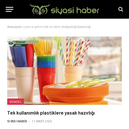
Anasayfa
»
çevre şehircilik ve iklim değişikliği bakanlığı
GÜNCEL
Tek kullanımlık plastiklere yasak hazırlığı
SIYASI HABER
11 MART 2026