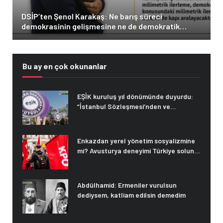
DSİP’ten Şenol Karakaş: Ne barış süreci
demokrasinin gelişmesine ne de demokratik
adımlar barış sürecinin nihayete ulaşmasına
ertelenebilir
Bu ay en çok okunanlar
EŞİK kuruluş yıl dönümünde duyurdu:
“İstanbul Sözleşmesi’nden ve
haklarımızdan vazgeçmiyoruz”
Enkazdan yerel yönetim sosyalizmine
mi? Avusturya deneyimi Türkiye soluna
ne söylüyor?
Abdülhamid: Ermeniler vurulsun
dediysem, katliam edilsin demedim