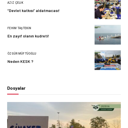
AZIZ ÇELIK
“Devlet katkısı” aldatmacası!
FEHIM TAŞTEKIN
En zayıf olanın kudreti!
ÖZGÜR MÜFTÜOĞLU
Neden KESK ?
Dosyalar