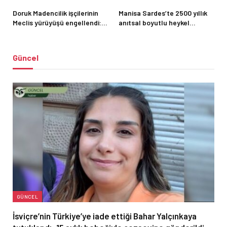
Doruk Madencilik işçilerinin
Manisa Sardes’te 2500 yıllık
Meclis yürüyüşü engellendi:
anıtsal boyutlu heykel
“Haklarımızı alana kadar
bulundu
Ankara’dan ayrılmayacağız”
Güncel
GÜNCEL
İsviçre’nin Türkiye’ye iade ettiği Bahar Yalçınkaya