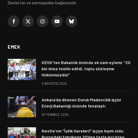
Devletten ve sermayeden bağımsızdır.
Facebook
X
Instagram
YouTube
Bluesky
(Twitter)
EMEK
KESK’ten Bakanlık önünde ek zam eylemi: “20
bin imza teslim edildi, toplu sözleşme
Hükümsüzdür”
3 AĞUSTOS 2026
Ankara’da direnen Doruk Madencilik işçisi
Enerji Bakanlığı önünde fenalaştı
29 TEMMUZ 2026
Nestle’nin “İyilik Hareketi” işçiye kıyım oldu:
Bursa’daki fabrikada 20’den fazla işçi işten