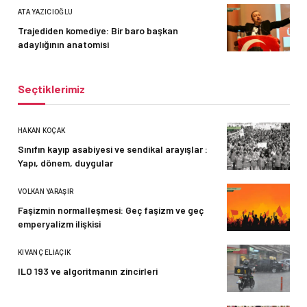
ATA YAZICIOĞLU
Trajediden komediye: Bir baro başkan
adaylığının anatomisi
Seçtiklerimiz
HAKAN KOÇAK
Sınıfın kayıp asabiyesi ve sendikal arayışlar :
Yapı, dönem, duygular
VOLKAN YARAŞIR
Faşizmin normalleşmesi: Geç faşizm ve geç
emperyalizm ilişkisi
KIVANÇ ELIAÇIK
ILO 193 ve algoritmanın zincirleri