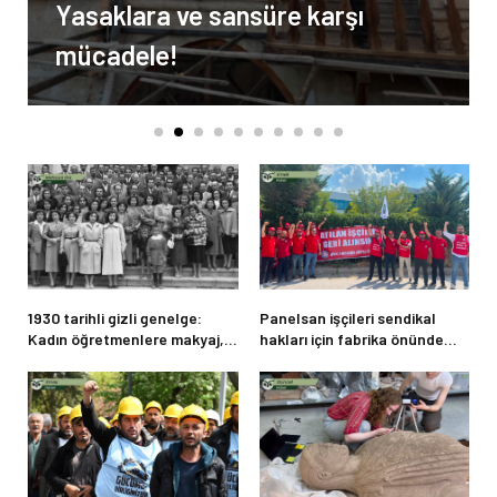
Yasaklara ve sansüre karşı
mücadele!
1930 tarihli gizli genelge:
Panelsan işçileri sendikal
Kadın öğretmenlere makyaj,
hakları için fabrika önünde
takı ve gösterişli kıyafet
direnişe başladı
yasağı