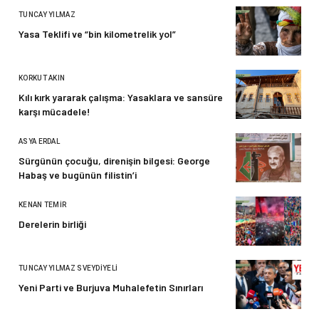
TUNCAY YILMAZ
Yasa Teklifi ve “bin kilometrelik yol”
KORKUT AKIN
Kılı kırk yararak çalışma: Yasaklara ve sansüre
karşı mücadele!
ASYA ERDAL
Sürgünün çocuğu, direnişin bilgesi: George
Habaş ve bugünün filistin’i
KENAN TEMIR
Derelerin birliği
TUNCAY YILMAZ SVEYDIYELI
Yeni Parti ve Burjuva Muhalefetin Sınırları