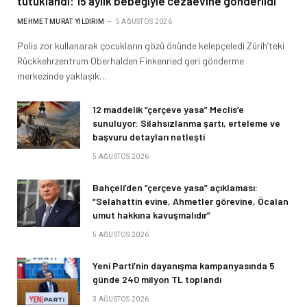
tutuklandı: 15 aylık bebeğiyle cezaevine gönderildi
MEHMET MURAT YILDIRIM
5 AĞUSTOS 2026
Polis zor kullanarak çocukların gözü önünde kelepçeledi Zürih’teki
Rückkehrzentrum Oberhalden Finkenried geri gönderme
merkezinde yaklaşık…
12 maddelik “çerçeve yasa” Meclis’e
sunuluyor: Silahsızlanma şartı, erteleme ve
başvuru detayları netleşti
5 AĞUSTOS 2026
Bahçeli’den “çerçeve yasa” açıklaması:
“Selahattin evine, Ahmetler görevine, Öcalan
umut hakkına kavuşmalıdır”
5 AĞUSTOS 2026
Yeni Parti’nin dayanışma kampanyasında 5
günde 240 milyon TL toplandı
3 AĞUSTOS 2026