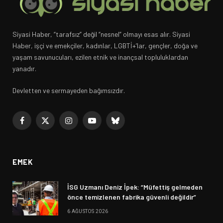
Siyasi Haber, “tarafsız” değil “nesnel” olmayı esas alır. Siyasi
Haber, işçi ve emekçiler, kadınlar, LGBTİ+’lar, gençler, doğa ve
yaşam savunucuları, ezilen etnik ve inançsal topluluklardan
yanadır.
Devletten ve sermayeden bağımsızdır.
Facebook
X
Instagram
YouTube
Bluesky
(Twitter)
EMEK
İSG Uzmanı Deniz İpek: “Müfettiş gelmeden
önce temizlenen fabrika güvenli değildir”
6 AĞUSTOS 2026