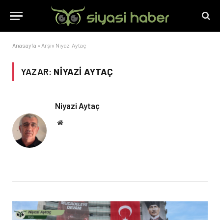
Anasayfa
»
Arşiv Niyazi Aytaç
YAZAR:
NIYAZI AYTAÇ
Niyazi Aytaç
Website