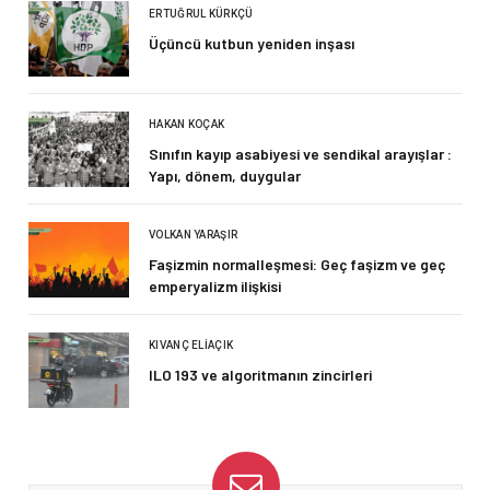
ERTUĞRUL KÜRKÇÜ
Üçüncü kutbun yeniden inşası
HAKAN KOÇAK
Sınıfın kayıp asabiyesi ve sendikal arayışlar :
Yapı, dönem, duygular
VOLKAN YARAŞIR
Faşizmin normalleşmesi: Geç faşizm ve geç
emperyalizm ilişkisi
KIVANÇ ELIAÇIK
ILO 193 ve algoritmanın zincirleri