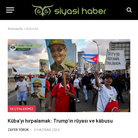
Anasayfa
»
Allende
SEÇTIKLERIMIZ
Küba’yı hırpalamak: Trump’ın rüyası ve kâbusu
ZAFER YÖRÜK
3 HAZIRAN 2026