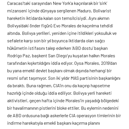
Caracas’taki sarayından New York’a kaçırılarak bir ‘sirk’
mizanseni içinde dünyaya sergilenen Maduro, Bolivarist
hareketin iktidarda kalan son temsilcisiydi. Aynı akımın
Bolivya’daki önder figürü Evo Morales de kaçırılma tehdidi
altında. Bolivya yerlileri, yeniden içine itildikleri yoksulluk ve
sefalete karşı son bir yıl boyunca iktidarda olan sağcı
hükümetin istifasını talep ederken ‘ABD dostu’ başkan
Rodrigo Paz, başkent San Diego’yu kuşatan halkın Morales
tarafından kışkırtıldığını iddia ediyor. Oysa Morales, 2019’dan
bu yana emekli devlet başkanı olmak dışında herhangi bir
resmi sıfat taşımıyor. Son iki yıldır MAS partisinin başkanlığını
da bıraktı. Buna rağmen, CIA’in onu da kaçırıp hapsetme
hazırlığı içinde olduğu iddia ediliyor. Bolivya yerli hareketi
aktivistleri, geçen hafta içinde Morales’in yaşadığı bölgedeki
bir havalimanının pistlerini bloke ettiler. Bu eylemin nedenini
de ABD ordusuna bağlı askerlerle CIA operasyon timlerinin bir
indirme harekatıyla emekli başkanı kaçırma planını