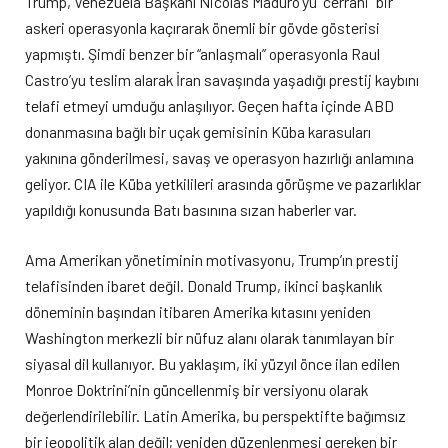
Trump, Venezuela Başkanı Nicolas Maduro’yu “cerrahi” bir
askeri operasyonla kaçırarak önemli bir gövde gösterisi
yapmıştı. Şimdi benzer bir “anlaşmalı” operasyonla Raul
Castro’yu teslim alarak İran savaşında yaşadığı prestij kaybını
telafi etmeyi umduğu anlaşılıyor. Geçen hafta içinde ABD
donanmasına bağlı bir uçak gemisinin Küba karasuları
yakınına gönderilmesi, savaş ve operasyon hazırlığı anlamına
geliyor. CIA ile Küba yetkilileri arasında görüşme ve pazarlıklar
yapıldığı konusunda Batı basınına sızan haberler var.
Ama Amerikan yönetiminin motivasyonu, Trump’ın prestij
telafisinden ibaret değil. Donald Trump, ikinci başkanlık
döneminin başından itibaren Amerika kıtasını yeniden
Washington merkezli bir nüfuz alanı olarak tanımlayan bir
siyasal dil kullanıyor. Bu yaklaşım, iki yüzyıl önce ilan edilen
Monroe Doktrini’nin güncellenmiş bir versiyonu olarak
değerlendirilebilir. Latin Amerika, bu perspektifte bağımsız
bir jeopolitik alan değil; yeniden düzenlenmesi gereken bir