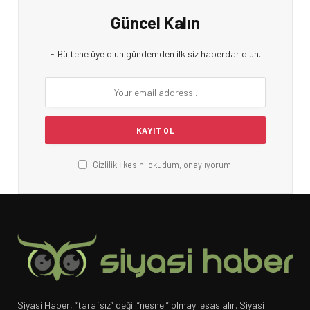
Güncel Kalın
E Bültene üye olun gündemden ilk siz haberdar olun.
Gizlilik İlkesini okudum, onaylıyorum.
Siyasi Haber, “tarafsız” değil “nesnel” olmayı esas alır. Siyasi