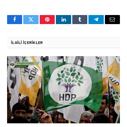
Facebook
Twitter
Pinterest
LinkedIn
Tumblr
Telegram
Email
İLGILI İÇERIKLER