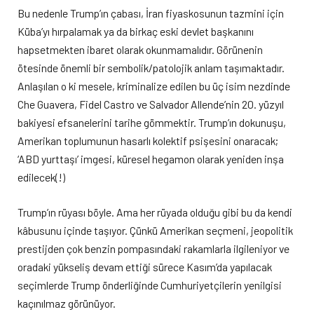
Bu nedenle Trump’ın çabası, İran fiyaskosunun tazmini için
Küba’yı hırpalamak ya da birkaç eski devlet başkanını
hapsetmekten ibaret olarak okunmamalıdır. Görünenin
ötesinde önemli bir sembolik/patolojik anlam taşımaktadır.
Anlaşılan o ki mesele, kriminalize edilen bu üç isim nezdinde
Che Guavera, Fidel Castro ve Salvador Allende’nin 20. yüzyıl
bakiyesi efsanelerini tarihe gömmektir. Trump’ın dokunuşu,
Amerikan toplumunun hasarlı kolektif psişesini onaracak;
‘ABD yurttaşı’ imgesi, küresel hegamon olarak yeniden inşa
edilecek(!)
Trump’ın rüyası böyle. Ama her rüyada olduğu gibi bu da kendi
kâbusunu içinde taşıyor. Çünkü Amerikan seçmeni, jeopolitik
prestijden çok benzin pompasındaki rakamlarla ilgileniyor ve
oradaki yükseliş devam ettiği sürece Kasım’da yapılacak
seçimlerde Trump önderliğinde Cumhuriyetçilerin yenilgisi
kaçınılmaz görünüyor.