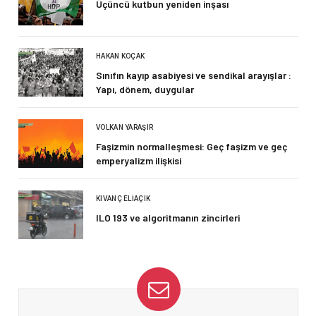
Üçüncü kutbun yeniden inşası
HAKAN KOÇAK
Sınıfın kayıp asabiyesi ve sendikal arayışlar :
Yapı, dönem, duygular
VOLKAN YARAŞIR
Faşizmin normalleşmesi: Geç faşizm ve geç
emperyalizm ilişkisi
KIVANÇ ELIAÇIK
ILO 193 ve algoritmanın zincirleri