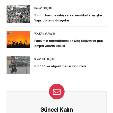
HAKAN KOÇAK
Sınıfın kayıp asabiyesi ve sendikal arayışlar :
Yapı, dönem, duygular
VOLKAN YARAŞIR
Faşizmin normalleşmesi: Geç faşizm ve geç
emperyalizm ilişkisi
KIVANÇ ELIAÇIK
ILO 193 ve algoritmanın zincirleri
Güncel Kalın