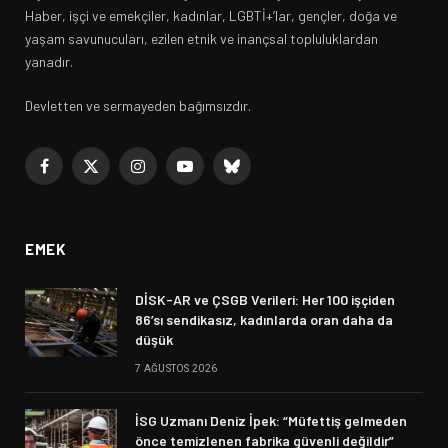
Haber, işçi ve emekçiler, kadınlar, LGBTİ+’lar, gençler, doğa ve
yaşam savunucuları, ezilen etnik ve inançsal topluluklardan
yanadır.
Devletten ve sermayeden bağımsızdır.
Facebook
X
Instagram
YouTube
Bluesky
(Twitter)
EMEK
DİSK-AR ve ÇSGB Verileri: Her 100 işçiden
86’sı sendikasız, kadınlarda oran daha da
düşük
7 AĞUSTOS 2026
İSG Uzmanı Deniz İpek: “Müfettiş gelmeden
önce temizlenen fabrika güvenli değildir”