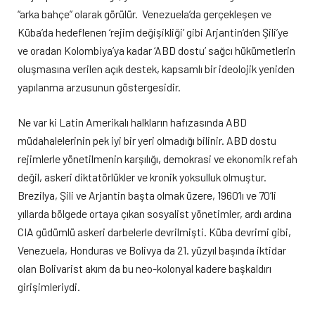
“arka bahçe” olarak görülür. Venezuela’da gerçekleşen ve
Küba’da hedeflenen ‘rejim değişikliği’ gibi Arjantin’den Şili’ye
ve oradan Kolombiya’ya kadar ‘ABD dostu’ sağcı hükümetlerin
oluşmasına verilen açık destek, kapsamlı bir ideolojik yeniden
yapılanma arzusunun göstergesidir.
Ne var ki Latin Amerikalı halkların hafızasında ABD
müdahalelerinin pek iyi bir yeri olmadığı bilinir. ABD dostu
rejimlerle yönetilmenin karşılığı, demokrasi ve ekonomik refah
değil, askeri diktatörlükler ve kronik yoksulluk olmuştur.
Brezilya, Şili ve Arjantin başta olmak üzere, 1960’lı ve 70’li
yıllarda bölgede ortaya çıkan sosyalist yönetimler, ardı ardına
CIA güdümlü askeri darbelerle devrilmişti. Küba devrimi gibi,
Venezuela, Honduras ve Bolivya da 21. yüzyıl başında iktidar
olan Bolivarist akım da bu neo-kolonyal kadere başkaldırı
girişimleriydi.