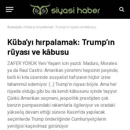
Anasayfa
»
Küba’yı hırpalamak: Trump’ın rüyası ve kâbusu
Küba’yı hırpalamak: Trump’ın
rüyası ve kâbusu
ZAFER YÖRÜK Yeni Yaşam icin yazdı: Maduro, Morales
ya da Raul Castro: Amerikan yönetimi hepsinin peşinde;
belli ki kıta üzerinde sosyalist hafızanın hiçbir izine
tahammül edemiyor. (...) Trump’ın rüyası böyle. Ama her
rüyada olduğu gibi bu da kendi kâbusunu içinde taşıyor.
Çünkü Amerikan seçmeni, jeopolitik prestijden çok
benzin pompasındaki rakamlarla ilgileniyor ve oradaki
yükseliş devam ettiği sürece Kasım’da yapılacak
seçimlerde Trump önderliğinde Cumhuriyetçilerin
yenilgisi kaçınılmaz görünüyor.