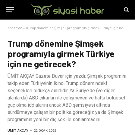
Anasayfa
»
Trump dönemine Şimşek programıyla girmek Türkiye için ne getirecek?
Trump dönemine Şimşek
programıyla girmek Türkiye
için ne getirecek?
ÜMİT AKÇAY Gazete Duvar için yazdı: Şimşek programını
takip eden Türkiye’nin ikinci Trump dönemindeki
seçenekleri oldukça sınırlıdır. Ya Suriye’de (ve diğer
alanlarda) ABD çıkarları ile çelişmeyen ve hatta bölgesel
güç olma iddialarını ancak ABD şemsiyesi altında
sürdürmeye çalışan bir politika göreceğiz ya da Şimşek
programının yeni bir dış şok ile sonlanmasını.
ÜMIT AKÇAY
22 OCAK 2025