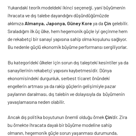
Yukarıdaki teorik modeldeki ikinci seçeneği, yani büyümenin
ihracata ve dış talebe dayandığını düşündüğümüzde
aklımıza
Almanya, Japonya, Güney Kore
ya da
Çin
gelebilir.
Sıraladığım ilk üç ülke, hem hegemonik güçle iyi geçinme hem
de rekabetçi bir sanayi yapısına sahip olma koşulunu sağlıyor.
Bu nedenle güçlü ekonomik büyüme performansı sergiliyorlar.
Bu kategorideki ülkeler için sorun dış talepteki kesintiler ya da
sanayilerinin rekabetçi yapısını kaybetmesidir. Dünya
ekonomisindeki durgunluk, serbest ticaret önündeki
engellerin artması ya da rakip güçlerin gelişimiyle pazar
paylarının daralması, dış talebin ve dolayısıyla da büyümenin
yavaşlamasına neden olabilir.
Ancak dış politika boyutunun önemli olduğu örnek
Çin
’dir. Zira
bu örnekte ihracata dayalı bir büyüme modeline sahip
olmanın, hegemonik güçle sorun yaşanması durumunda,