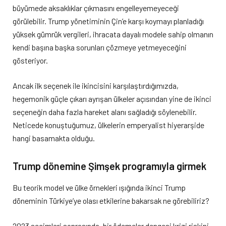
büyümede aksaklıklar çıkmasını engelleyemeyeceği
görülebilir. Trump yönetiminin Çin’e karşı koymayı planladığı
yüksek gümrük vergileri, ihracata dayalı modele sahip olmanın
kendi başına başka sorunları çözmeye yetmeyeceğini
gösteriyor.
Ancak ilk seçenek ile ikincisini karşılaştırdığımızda,
hegemonik güçle çıkarı ayrışan ülkeler açısından yine de ikinci
seçeneğin daha fazla hareket alanı sağladığı söylenebilir.
Neticede konuştuğumuz, ülkelerin emperyalist hiyerarşide
hangi basamakta olduğu.
Trump dönemine Şimşek programıyla girmek
Bu teorik model ve ülke örnekleri ışığında ikinci Trump
döneminin Türkiye’ye olası etkilerine bakarsak ne görebiliriz?
2023 seçimleri sonrasında, bir ödemeler dengesi krizi riskini