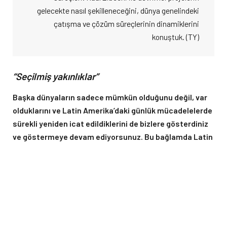
gelecekte nasıl şekilleneceğini, dünya genelindeki
çatışma ve çözüm süreçlerinin dinamiklerini
konuştuk. (TY)
“Seçilmiş yakınlıklar”
Başka dünyaların sadece mümkün olduğunu değil, var
olduklarını ve Latin Amerika’daki günlük mücadelelerde
sürekli yeniden icat edildiklerini de bizlere gösterdiniz
ve göstermeye devam ediyorsunuz. Bu bağlamda Latin
Amerika’daki toplumsal hareketlerin/otonom yapıların
küresel anlamda nasıl bir etki yarattığını
düşünüyorsunuz?
Toplumsal hareketler ve hareket hâlindeki halklar, diğerlerini
etkileme konusunda devletlerden tamamen farklı yollar izler.