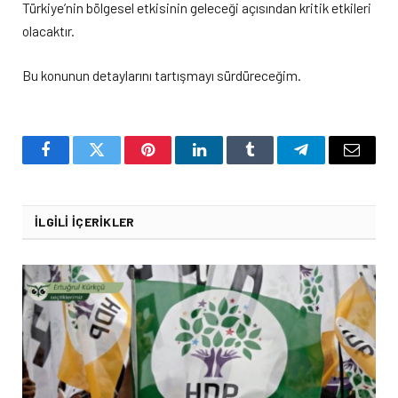
Türkiye’nin bölgesel etkisinin geleceği açısından kritik etkileri
olacaktır.
Bu konunun detaylarını tartışmayı sürdüreceğim.
Facebook
Twitter
Pinterest
LinkedIn
Tumblr
Telegram
Email
İLGILI İÇERIKLER