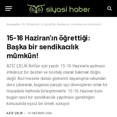
Anasayfa
»
15-16 Haziran’ın öğrettiği: Başka bir sendikacılık mümkün!
15-16 Haziran’ın öğrettiği:
Başka bir sendikacılık
mümkün!
AZİZ ÇELİK BirGün için yazdı: 15-16 Haziran’a aşılması
imkânsız bir destan ve nostalji olarak bakmak doğru
değil. Asıl mesele dünün görkemli dayanışma ruhundan
ders çıkararak, bugünün parçalı işçi direnişlerini ortak bir
mücadele hattında birleştirmektir. 15-16 Haziran bize
bugün nasıl bir sendikacılık yapılması gerektiğini
konusunda eşsiz bir örnek sunuyor.
AZIZ ÇELIK
15 HAZIRAN 2026