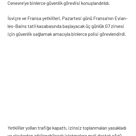
Cenevre’ye binlerce güvenlik görevlisi konuşlandırıldı.
İsviçre ve Fransa yetkilileri, Pazartesi günü Fransa’nın Evian-
les-Bains tatil kasabasında başlayacak üç günlük G7 zirvesi
için güvenlik sağlamak amacıyla binlerce polisi görevlendirdi.
Yetkililer yolları trafiğe kapattı, izinsiz toplanmaları yasakladı
ve olaylardan etkilenebilecek işletmelere mali destek sözü