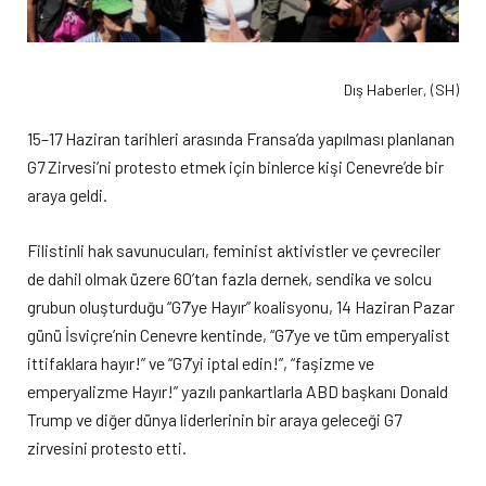
Dış Haberler, (SH)
15–17 Haziran tarihleri arasında Fransa’da yapılması planlanan
G7 Zirvesi’ni protesto etmek için binlerce kişi Cenevre’de bir
araya geldi.
Filistinli hak savunucuları, feminist aktivistler ve çevreciler
de dahil olmak üzere 60’tan fazla dernek, sendika ve solcu
grubun oluşturduğu “G7’ye Hayır” koalisyonu, 14 Haziran Pazar
günü İsviçre’nin Cenevre kentinde, “G7’ye ve tüm emperyalist
ittifaklara hayır!” ve “G7’yi iptal edin!”, “faşizme ve
emperyalizme Hayır!” yazılı pankartlarla ABD başkanı Donald
Trump ve diğer dünya liderlerinin bir araya geleceği G7
zirvesini protesto etti.