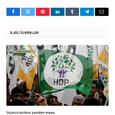
Facebook
Twitter
Pinterest
LinkedIn
Tumblr
Telegram
Email
İLGILI İÇERIKLER
Üçüncü kutbun yeniden inşası