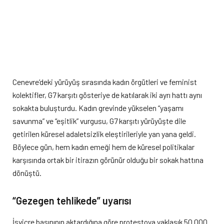
Cenevre’deki yürüyüş sırasında kadın örgütleri ve feminist
kolektifler, G7 karşıtı gösteriye de katılarak iki ayrı hattı aynı
sokakta buluşturdu. Kadın grevinde yükselen “yaşamı
savunma” ve “eşitlik” vurgusu, G7 karşıtı yürüyüşte dile
getirilen küresel adaletsizlik eleştirileriyle yan yana geldi.
Böylece gün, hem kadın emeği hem de küresel politikalar
karşısında ortak bir itirazın görünür olduğu bir sokak hattına
dönüştü.
“Gezegen tehlikede” uyarısı
İsviçre basınının aktardığına göre protestoya yaklaşık 50.000