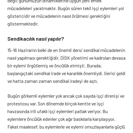
değil; günümüzün dinamiklerine uygun yeni emek
mücadeleleri yaratmaktır. Bugün süren tekil işçi eylemleri yol
göstericidir ve mücadelenin nasıl örülmesi gerektiğini
göstermektedir.
Sendikacılık nasıl yapılır?
15-16 Haziran’ın belki de en önemli dersi sendikal mücadelenin
nasıl yapılması gerektiğidir. DİSK yönetimi ve kadroları devasa
bir eylemi örgütlemiş ve öncülük etmişti. Burada,
başlangıçtaki sendikal irade ve kararlılık önemliydi. Gerisi geldi
ve hatta zaman zaman sendikal iradeyi de aştı.
Bugün görkemli eylemler yok ancak çok sayıda işçi direnişi ve
protestosu var. Son dönemde birçok kentte ve işçi
havzasında irili ufaklı işçi eylemleri patlak veriyor. Bu
eylemlere öncülük edenler çok ağır baskılarla karşılaşıyor.
Fakat maalesef, bu eylemlerle ve eylemi omuzlayanlarla güçlü