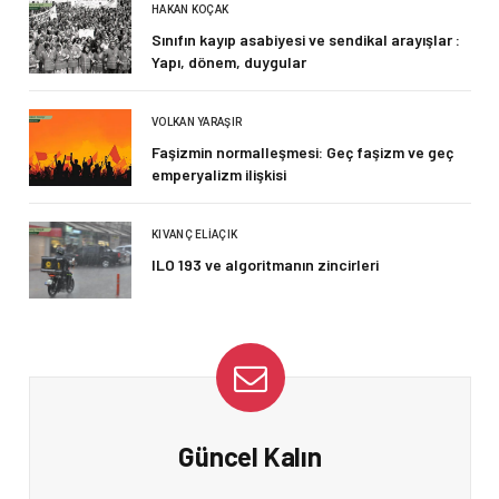
HAKAN KOÇAK
Sınıfın kayıp asabiyesi ve sendikal arayışlar :
Yapı, dönem, duygular
VOLKAN YARAŞIR
Faşizmin normalleşmesi: Geç faşizm ve geç
emperyalizm ilişkisi
KIVANÇ ELIAÇIK
ILO 193 ve algoritmanın zincirleri
Güncel Kalın