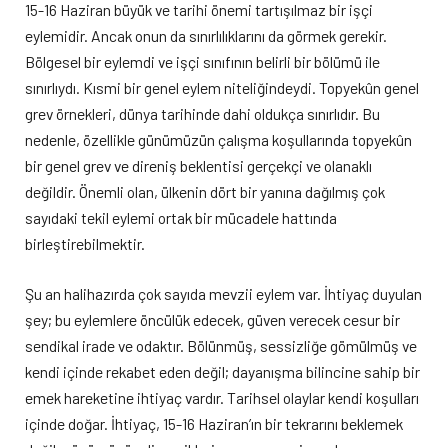
15-16 Haziran büyük ve tarihi önemi tartışılmaz bir işçi
eylemidir. Ancak onun da sınırlılıklarını da görmek gerekir.
Bölgesel bir eylemdi ve işçi sınıfının belirli bir bölümü ile
sınırlıydı. Kısmi bir genel eylem niteliğindeydi. Topyekûn genel
grev örnekleri, dünya tarihinde dahi oldukça sınırlıdır. Bu
nedenle, özellikle günümüzün çalışma koşullarında topyekûn
bir genel grev ve direniş beklentisi gerçekçi ve olanaklı
değildir. Önemli olan, ülkenin dört bir yanına dağılmış çok
sayıdaki tekil eylemi ortak bir mücadele hattında
birleştirebilmektir.
Şu an halihazırda çok sayıda mevzii eylem var. İhtiyaç duyulan
şey; bu eylemlere öncülük edecek, güven verecek cesur bir
sendikal irade ve odaktır. Bölünmüş, sessizliğe gömülmüş ve
kendi içinde rekabet eden değil; dayanışma bilincine sahip bir
emek hareketine ihtiyaç vardır. Tarihsel olaylar kendi koşulları
içinde doğar. İhtiyaç, 15-16 Haziran’ın bir tekrarını beklemek