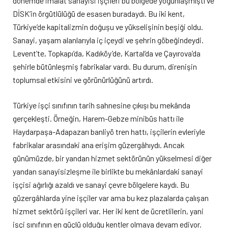
dönemde imalat sanayisi işçileri bu bölgede yoğunlaşmıştı ve
DİSK’in örgütlülüğü de esasen buradaydı. Bu iki kent,
Türkiye’de kapitalizmin doğuşu ve yükselişinin beşiği oldu.
Sanayi, yaşam alanlarıyla iç içeydi ve şehrin göbeğindeydi.
Levent’te, Topkapı’da, Kadıköy’de, Kartal’da ve Çayırova’da
şehirle bütünleşmiş fabrikalar vardı. Bu durum, direnişin
toplumsal etkisini ve görünürlüğünü artırdı.
Türkiye işçi sınıfının tarih sahnesine çıkışı bu mekânda
gerçekleşti. Örneğin, Harem-Gebze minibüs hattı ile
Haydarpaşa-Adapazarı banliyö tren hattı, işçilerin evleriyle
fabrikalar arasındaki ana erişim güzergâhıydı. Ancak
günümüzde, bir yandan hizmet sektörünün yükselmesi diğer
yandan sanayisizleşme ile birlikte bu mekânlardaki sanayi
işçisi ağırlığı azaldı ve sanayi çevre bölgelere kaydı. Bu
güzergâhlarda yine işçiler var ama bu kez plazalarda çalışan
hizmet sektörü işçileri var. Her iki kent de ücretlilerin, yani
işçi sınıfının en güçlü olduğu kentler olmaya devam ediyor.