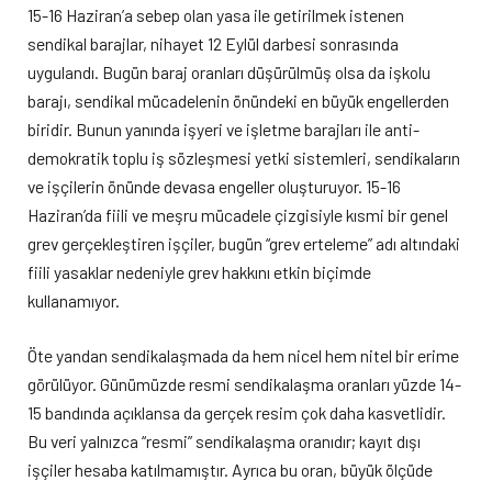
15-16 Haziran’a sebep olan yasa ile getirilmek istenen
sendikal barajlar, nihayet 12 Eylül darbesi sonrasında
uygulandı. Bugün baraj oranları düşürülmüş olsa da işkolu
barajı, sendikal mücadelenin önündeki en büyük engellerden
biridir. Bunun yanında işyeri ve işletme barajları ile anti-
demokratik toplu iş sözleşmesi yetki sistemleri, sendikaların
ve işçilerin önünde devasa engeller oluşturuyor. 15-16
Haziran’da fiili ve meşru mücadele çizgisiyle kısmi bir genel
grev gerçekleştiren işçiler, bugün “grev erteleme” adı altındaki
fiili yasaklar nedeniyle grev hakkını etkin biçimde
kullanamıyor.
Öte yandan sendikalaşmada da hem nicel hem nitel bir erime
görülüyor. Günümüzde resmi sendikalaşma oranları yüzde 14-
15 bandında açıklansa da gerçek resim çok daha kasvetlidir.
Bu veri yalnızca “resmi” sendikalaşma oranıdır; kayıt dışı
işçiler hesaba katılmamıştır. Ayrıca bu oran, büyük ölçüde