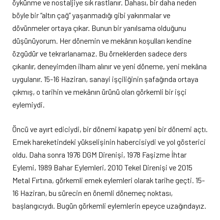
öykünme ve nostaljiye sık rastlanır. Dahası, bir daha neden
böyle bir “altın çağ” yaşanmadığı gibi yakınmalar ve
dövünmeler ortaya çıkar. Bunun bir yanılsama olduğunu
düşünüyorum. Her dönemin ve mekânın koşulları kendine
özgüdür ve tekrarlanamaz. Bu örneklerden sadece ders
çıkarılır, deneyimden ilham alınır ve yeni döneme, yeni mekâna
uygulanır. 15-16 Haziran, sanayi işçiliğinin şafağında ortaya
çıkmış, o tarihin ve mekânın ürünü olan görkemli bir işçi
eylemiydi.
Öncü ve ayırt ediciydi, bir dönemi kapatıp yeni bir dönemi açtı.
Emek hareketindeki yükselişinin habercisiydi ve yol gösterici
oldu. Daha sonra 1976 DGM Direnişi, 1978 Faşizme İhtar
Eylemi, 1989 Bahar Eylemleri, 2010 Tekel Direnişi ve 2015
Metal Fırtına, görkemli emek eylemleri olarak tarihe geçti. 15-
16 Haziran, bu sürecin en önemli dönemeç noktası,
başlangıcıydı. Bugün görkemli eylemlerin epeyce uzağındayız.