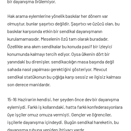
bir dayanışma örülemiyor.
Hak arama eylemlerine yönelik baskılar her dönem var
olmuştur, bunlar şaşırtıcı değildir. Şaşırtıcı ve üzücü olan, bu
baskılar karşısında etkin bir sendikal dayanışmanın
kurulamamasıdır. Meselenin özü tam olarak buradadır.
Özellikle ana akım sendikalar bu konuda pasif bir izleyici
konumunda kalmayı tercih ediyor. Oysa ülkenin dört bir
yanındaki bu direnişler, sendikacılığın masa başında değil
sahada nasıl yapılması gerektiğini gösteriyor. Mevcut
sendikal statükonun bu çığlığa karşı sessiz ve ilgisiz kalması
son derece manidardır.
15-16 Haziran’ın kendisi, her şeyden önce dev bir dayanışma
eylemiydi. Farklı iş kollarındaki, hatta farklı konfederasyonlara
üye işçiler omuz omuza vermişti. Gençler ve öğrenciler,
işçilerle dayanışma içindeydi. Bugün sendikal hareketin, bu
dayanışma ruhuna yeniden ihtiyacı vardır.