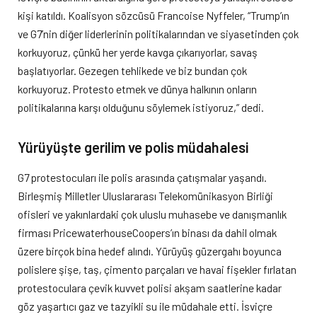
kişi katıldı. Koalisyon sözcüsü Francoise Nyffeler, “Trump’ın
ve G7’nin diğer liderlerinin politikalarından ve siyasetinden çok
korkuyoruz, çünkü her yerde kavga çıkarıyorlar, savaş
başlatıyorlar. Gezegen tehlikede ve biz bundan çok
korkuyoruz. Protesto etmek ve dünya halkının onların
politikalarına karşı olduğunu söylemek istiyoruz,” dedi.
Yürüyüşte gerilim ve polis müdahalesi
G7 protestocuları ile polis arasında çatışmalar yaşandı.
Birleşmiş Milletler Uluslararası Telekomünikasyon Birliği
ofisleri ve yakınlardaki çok uluslu muhasebe ve danışmanlık
firması PricewaterhouseCoopers’ın binası da dahil olmak
üzere birçok bina hedef alındı. Yürüyüş güzergahı boyunca
polislere şişe, taş, çimento parçaları ve havai fişekler fırlatan
protestoculara çevik kuvvet polisi akşam saatlerine kadar
göz yaşartıcı gaz ve tazyikli su ile müdahale etti. İsviçre