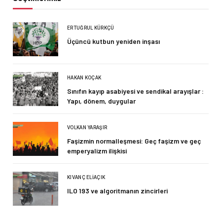
ERTUĞRUL KÜRKÇÜ
Üçüncü kutbun yeniden inşası
HAKAN KOÇAK
Sınıfın kayıp asabiyesi ve sendikal arayışlar :
Yapı, dönem, duygular
VOLKAN YARAŞIR
Faşizmin normalleşmesi: Geç faşizm ve geç
emperyalizm ilişkisi
KIVANÇ ELIAÇIK
ILO 193 ve algoritmanın zincirleri