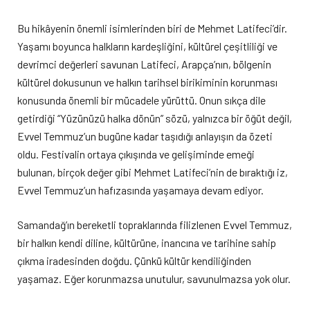
Bu hikâyenin önemli isimlerinden biri de Mehmet Latifeci’dir.
Yaşamı boyunca halkların kardeşliğini, kültürel çeşitliliği ve
devrimci değerleri savunan Latifeci, Arapça’nın, bölgenin
kültürel dokusunun ve halkın tarihsel birikiminin korunması
konusunda önemli bir mücadele yürüttü. Onun sıkça dile
getirdiği “Yüzünüzü halka dönün” sözü, yalnızca bir öğüt değil,
Evvel Temmuz’un bugüne kadar taşıdığı anlayışın da özeti
oldu. Festivalin ortaya çıkışında ve gelişiminde emeği
bulunan, birçok değer gibi Mehmet Latifeci’nin de bıraktığı iz,
Evvel Temmuz’un hafızasında yaşamaya devam ediyor.
Samandağ’ın bereketli topraklarında filizlenen Evvel Temmuz,
bir halkın kendi diline, kültürüne, inancına ve tarihine sahip
çıkma iradesinden doğdu. Çünkü kültür kendiliğinden
yaşamaz. Eğer korunmazsa unutulur, savunulmazsa yok olur.