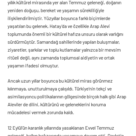
yıllık kültürel mirasında yer alan Temmuz geleneği, doğanın
yeniden doğuşu, bereket ve yaşamın sürekliliğiyle
ilişkilendirilmiştir. Yüzyıllar boyunca farklı biçimlerde
yaşatılan bu gelenek, Hatay’da ve özellikle Arap Alevi
toplumunda önemli bir kültürel hafıza unsuru olarak varlığını
sürdürmüştür. Samandağ sahillerinde yapılan buluşmalar,
ziyaretler, şarkılar ve toplu kutlamalar yalnızca bir mevsim
ritüeli değil, aynı zamanda toplumsal aidiyetin ve ortak
yaşamın ifadesi olmuştur.
Ancak uzun yıllar boyunca bu kültürel miras görünmez
kılınmaya, unutturulmaya çalışıldı. Türkiye’nin tekçi ve
asimilasyoncu politikalarının gölgesinde birçok halk gibi Arap
Aleviler de dilini, kültürünü ve geleneklerini koruma
mücadelesi vermek zorunda kaldı.
12 Eylül’ün karanlık yıllarında yasaklanan Evvel Temmuz
geleneği, halkın hafızasında yaşamaya devam etti. Devletin