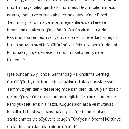
unutturmaya çalıştığını halk unutmadı. Devrimcilerin inadı,
ısrarlı çabaları ve halkın sahiplenmesi sayesinde Evvel
Temmuz yıllar sonra yeniden meydanlara, sahillere ve
insanların ortak belleğine döndü. Bugün yirmi altı yıldır
kesintisiz süren festival, yalnızca bir kültürel etkinlik değil; bir
halkın hafızasını, dilini, kültürünü ve birlikte yaşam iradesini
korumak için gerçekleşen bir toplumsal direnişin de
ifadesidir.
İşte bundan 26 yıl önce, Samandağ Kalkındırma Derneği
öncülüğünde, devrimcilerin ve halkın ortak çabasıyla Evvel
Temmuz yeniden kitlesel biçimde sahiplenildi. Bu yalnızca bir
geleneğin yeniden canlanması değil, hafızanın silinmesine
karşı yükseltilen bir itirazdı. Küçük salonlarda ve mütevazı
koşullarda başlayan çalışmalar, yıllar içerisinde halkın
sahiplenmesiyle büyüyerek bugün Türkiye’nin önemli kültür ve
sanat buluşmalarından birine dönüştü.