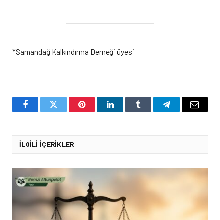
*Samandağ Kalkındırma Derneği üyesi
Facebook
Twitter
Pinterest
LinkedIn
Tumblr
Telegram
Email
İLGILI İÇERIKLER