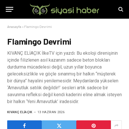
Anasayfa
»
Flamingo Devrimi
Flamingo Devrimi
KIVANÇ ELİAÇIK İlkeTV için yazdı: Bu ekoloji direnişinin
içinde filizlenen asıl kazanım sadece beton blokları
durdurma mücadelesi değil, uzun yıllar boyunca
geleceksizlikle ve göçle sınanmış bir halkın “müşterek
bir dünya” hayalini yenilemesidir. Meydanlarda yükselen
‘Arnavutluk satılık değildir!’ sesleri artık sadece bir
savunma refleksi değil kendi kaderini eline almak isteyen
bir halkın ‘Yeni Arnavutluk’ iradesidir.
KIVANÇ ELIAÇIK
13 HAZIRAN 2026