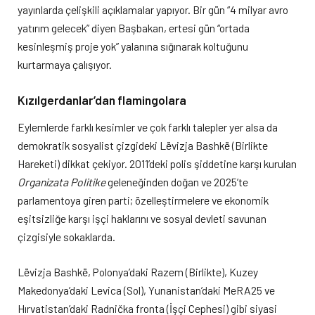
yayınlarda çelişkili açıklamalar yapıyor. Bir gün “4 milyar avro
yatırım gelecek” diyen Başbakan, ertesi gün “ortada
kesinleşmiş proje yok” yalanına sığınarak koltuğunu
kurtarmaya çalışıyor.
Kızılgerdanlar’dan flamingolara
Eylemlerde farklı kesimler ve çok farklı talepler yer alsa da
demokratik sosyalist çizgideki Lëvizja Bashkë (Birlikte
Hareketi) dikkat çekiyor. 2011’deki polis şiddetine karşı kurulan
Organizata Politike
geleneğinden doğan ve 2025’te
parlamentoya giren parti; özelleştirmelere ve ekonomik
eşitsizliğe karşı işçi haklarını ve sosyal devleti savunan
çizgisiyle sokaklarda.
Lëvizja Bashkë, Polonya’daki Razem (Birlikte), Kuzey
Makedonya’daki Levica (Sol), Yunanistan’daki MeRA25 ve
Hırvatistan’daki Radnička fronta (İşçi Cephesi) gibi siyasi