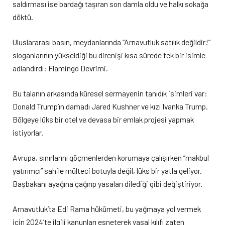
saldırması ise bardağı taşıran son damla oldu ve halkı sokağa
döktü.
Uluslararası basın, meydanlarında “Arnavutluk satılık değildir!”
sloganlarının yükseldiği bu direnişi kısa sürede tek bir isimle
adlandırdı: Flamingo Devrimi.
Bu talanın arkasında küresel sermayenin tanıdık isimleri var:
Donald Trump’ın damadı Jared Kushner ve kızı Ivanka Trump.
Bölgeye lüks bir otel ve devasa bir emlak projesi yapmak
istiyorlar.
Avrupa, sınırlarını göçmenlerden korumaya çalışırken “makbul
yatırımcı” sahile mülteci botuyla değil, lüks bir yatla geliyor.
Başbakanı ayağına çağırıp yasaları dilediği gibi değiştiriyor.
Arnavutluk’ta Edi Rama hükümeti, bu yağmaya yol vermek
için 2024’te ilgili kanunları esneterek yasal kılıfı zaten