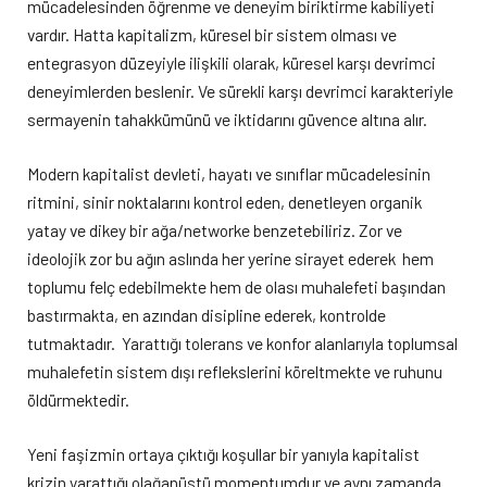
mücadelesinden öğrenme ve deneyim biriktirme kabiliyeti
vardır. Hatta kapitalizm, küresel bir sistem olması ve
entegrasyon düzeyiyle ilişkili olarak, küresel karşı devrimci
deneyimlerden beslenir. Ve sürekli karşı devrimci karakteriyle
sermayenin tahakkümünü ve iktidarını güvence altına alır.
Modern kapitalist devleti, hayatı ve sınıflar mücadelesinin
ritmini, sinir noktalarını kontrol eden, denetleyen organik
yatay ve dikey bir ağa/networke benzetebiliriz. Zor ve
ideolojik zor bu ağın aslında her yerine sirayet ederek hem
toplumu felç edebilmekte hem de olası muhalefeti başından
bastırmakta, en azından disipline ederek, kontrolde
tutmaktadır. Yarattığı tolerans ve konfor alanlarıyla toplumsal
muhalefetin sistem dışı reflekslerini köreltmekte ve ruhunu
öldürmektedir.
Yeni faşizmin ortaya çıktığı koşullar bir yanıyla kapitalist
krizin yarattığı olağanüstü momentumdur ve aynı zamanda