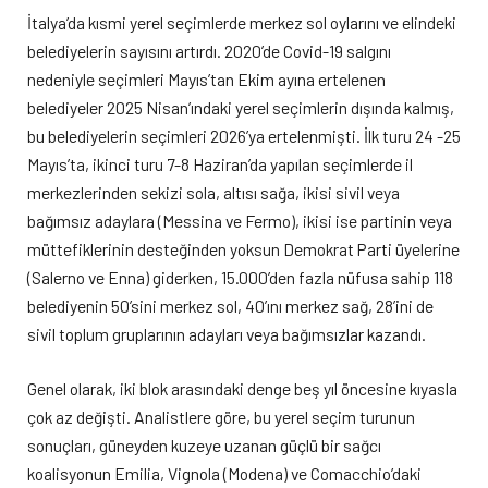
İtalya’da kısmi yerel seçimlerde merkez sol oylarını ve elindeki
belediyelerin sayısını artırdı. 2020’de Covid-19 salgını
nedeniyle seçimleri Mayıs’tan Ekim ayına ertelenen
belediyeler 2025 Nisan’ındaki yerel seçimlerin dışında kalmış,
bu belediyelerin seçimleri 2026’ya ertelenmişti. İlk turu 24 -25
Mayıs’ta, ikinci turu 7-8 Haziran’da yapılan seçimlerde il
merkezlerinden sekizi sola, altısı sağa, ikisi sivil veya
bağımsız adaylara (Messina ve Fermo), ikisi ise partinin veya
müttefiklerinin desteğinden yoksun Demokrat Parti üyelerine
(Salerno ve Enna) giderken, 15.000’den fazla nüfusa sahip 118
belediyenin 50’sini merkez sol, 40’ını merkez sağ, 28’ini de
sivil toplum gruplarının adayları veya bağımsızlar kazandı.
Genel olarak, iki blok arasındaki denge beş yıl öncesine kıyasla
çok az değişti. Analistlere göre, bu yerel seçim turunun
sonuçları, güneyden kuzeye uzanan güçlü bir sağcı
koalisyonun Emilia, Vignola (Modena) ve Comacchio’daki