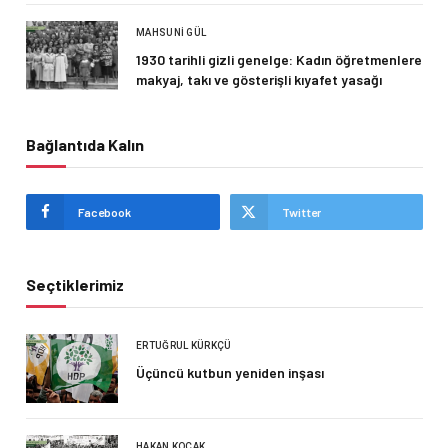
MAHSUNI GÜL
1930 tarihli gizli genelge: Kadın öğretmenlere
makyaj, takı ve gösterişli kıyafet yasağı
Bağlantıda Kalın
Facebook
Twitter
Seçtiklerimiz
ERTUĞRUL KÜRKÇÜ
Üçüncü kutbun yeniden inşası
HAKAN KOÇAK