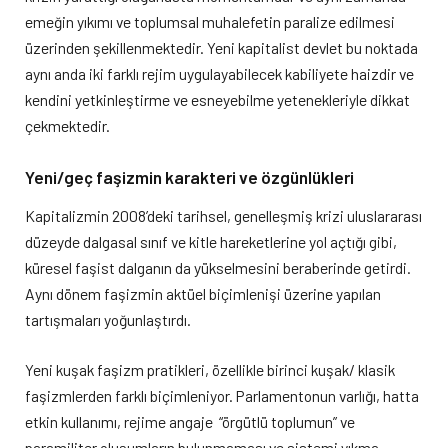
emeğin yıkımı ve toplumsal muhalefetin paralize edilmesi
üzerinden şekillenmektedir. Yeni kapitalist devlet bu noktada
aynı anda iki farklı rejim uygulayabilecek kabiliyete haizdir ve
kendini yetkinleştirme ve esneyebilme yetenekleriyle dikkat
çekmektedir.
Yeni/geç faşizmin karakteri ve özgünlükleri
Kapitalizmin 2008’deki tarihsel, genelleşmiş krizi uluslararası
düzeyde dalgasal sınıf ve kitle hareketlerine yol açtığı gibi,
küresel faşist dalganın da yükselmesini beraberinde getirdi.
Aynı dönem faşizmin aktüel biçimlenişi üzerine yapılan
tartışmaları yoğunlaştırdı.
Yeni kuşak faşizm pratikleri, özellikle birinci kuşak/ klasik
faşizmlerden farklı biçimleniyor. Parlamentonun varlığı, hatta
etkin kullanımı, rejime angaje “örgütlü toplumun” ve
paramiliter oluşumların bulunmaması ve sistemi yıkma