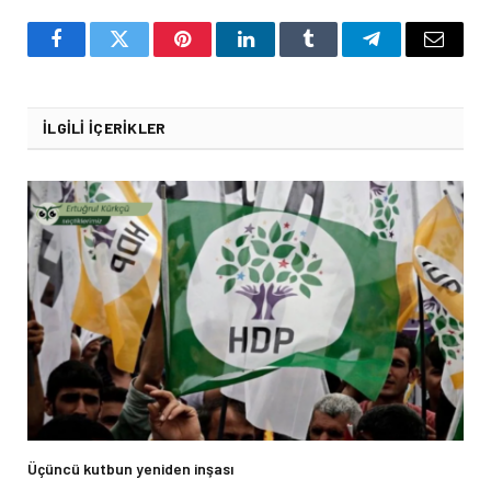
Facebook
Twitter
Pinterest
LinkedIn
Tumblr
Telegram
Email
İLGILI İÇERIKLER
Üçüncü kutbun yeniden inşası