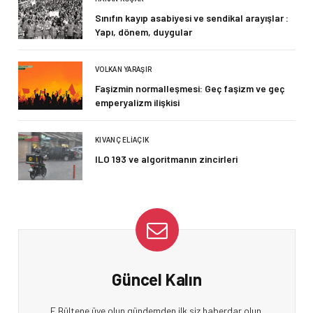
Sınıfın kayıp asabiyesi ve sendikal arayışlar :
Yapı, dönem, duygular
VOLKAN YARAŞIR
Faşizmin normalleşmesi: Geç faşizm ve geç
emperyalizm ilişkisi
KIVANÇ ELIAÇIK
ILO 193 ve algoritmanın zincirleri
Güncel Kalın
E Bültene üye olun gündemden ilk siz haberdar olun.