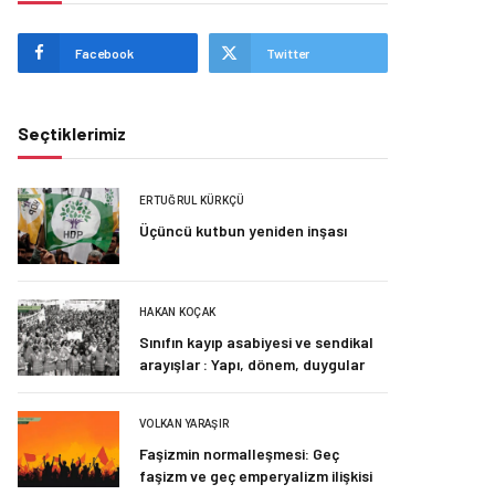
Facebook
Twitter
Seçtiklerimiz
ERTUĞRUL KÜRKÇÜ
Üçüncü kutbun yeniden inşası
HAKAN KOÇAK
Sınıfın kayıp asabiyesi ve sendikal
arayışlar : Yapı, dönem, duygular
VOLKAN YARAŞIR
Faşizmin normalleşmesi: Geç
faşizm ve geç emperyalizm ilişkisi