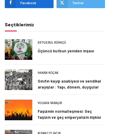
Facebook
Twitter
Seçtiklerimiz
ERTUĞRUL KÜRKÇÜ
Üçüncü kutbun yeniden inşası
HAKAN KOÇAK
Sınıfın kayıp asabiyesi ve sendikal
arayışlar : Yapı, dönem, duygular
VOLKAN YARAŞIR
Faşizmin normalleşmesi: Geç
faşizm ve geç emperyalizm ilişkisi
KIVANÇ ELIAÇIK