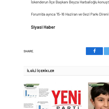
İskenderun İlçe Başkanı Beyza Harbalioğlu konuşt
Forum’da ayrıca ’15-16 Haziran ve Gezi Parkı Direnişi
Siyasi Haber
SHARE.
Faceboo
İLGILI İÇERIKLER