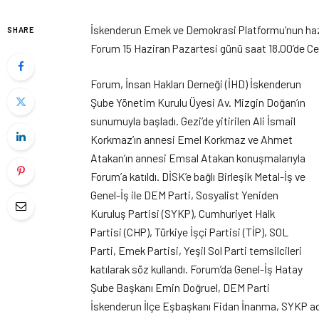
İskenderun Emek ve Demokrasi Platformu’nun hazırla
SHARE
Forum 15 Haziran Pazartesi günü saat 18.00’de Ce
Forum, İnsan Hakları Derneği (İHD) İskenderun
Şube Yönetim Kurulu Üyesi Av. Mizgin Doğan’ın
sunumuyla başladı. Gezi’de yitirilen Ali İsmail
Korkmaz’ın annesi Emel Korkmaz ve Ahmet
Atakan’ın annesi Emsal Atakan konuşmalarıyla
Forum’a katıldı. DİSK’e bağlı Birleşik Metal-İş ve
Genel-İş ile DEM Parti, Sosyalist Yeniden
Kuruluş Partisi (SYKP), Cumhuriyet Halk
Partisi (CHP), Türkiye İşçi Partisi (TİP), SOL
Parti, Emek Partisi, Yeşil Sol Parti temsilcileri
katılarak söz kullandı. Forum’da Genel-İş Hatay
Şube Başkanı Emin Doğruel, DEM Parti
İskenderun İlçe Eşbaşkanı Fidan İnanma, SYKP adı