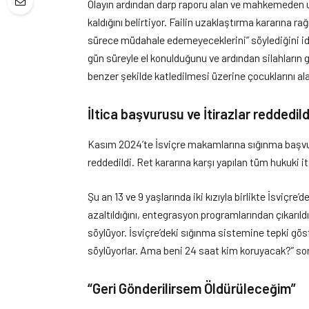
Olayın ardından darp raporu alan ve mahkemeden uz
kaldığını belirtiyor. Failin uzaklaştırma kararına r
sürece müdahale edemeyeceklerini” söylediğini iddia
gün süreyle el konulduğunu ve ardından silahların ge
benzer şekilde katledilmesi üzerine çocuklarını ala
İltica başvurusu ve İtirazlar reddedild
Kasım 2024’te İsviçre makamlarına sığınma başvur
reddedildi. Ret kararına karşı yapılan tüm hukuki i
Şu an 13 ve 9 yaşlarında iki kızıyla birlikte İsviçre
azaltıldığını, entegrasyon programlarından çıkarıld
söylüyor. İsviçre’deki sığınma sistemine tepki gö
söylüyorlar. Ama beni 24 saat kim koruyacak?” so
“Geri Gönderilirsem Öldürüleceğim”