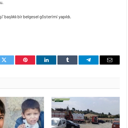
u.
’ başlıklı bir belgesel gösterimi yapıldı.
k
Twitter
Pinterest
LinkedIn
Tumblr
Telegram
Email