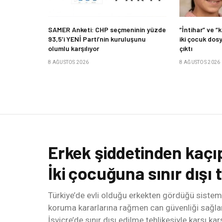
SAMER Anketi: CHP seçmeninin yüzde
“İntihar” ve 
93,5’i YENİ Parti’nin kuruluşunu
iki çocuk dos
olumlu karşılıyor
çıktı
8 AĞUSTOS 2026
8 AĞUSTOS 2026
Erkek şiddetinden kaçıp
İki çocuğuna sınır dışı 
Türkiye’de evli olduğu erkekten gördüğü sistem
koruma kararlarına rağmen can güvenliği sağlana
İsviçre’de sınır dışı edilme tehlikesiyle karşı kar