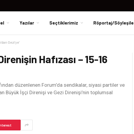
el
Yazılar
Seçtiklerimiz
Röportaj/Söyleşile
’dan Gezi’ye’
irenişin Hafızası – 15-16
ndan düzenlenen Forum’da sendikalar, siyasi partiler ve
ran Büyük İşçi Direnişi ve Gezi Direnişi’nin toplumsal
nterest