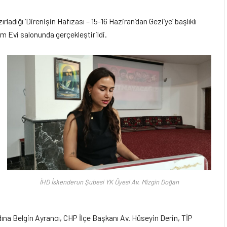
dığı ‘Direnişin Hafızası – 15-16 Haziran’dan Gezi’ye’ başlıklı
m Evi salonunda gerçekleştirildi.
İHD İskenderun Şubesi YK Üyesi Av. Mizgin Doğan
na Belgin Ayrancı, CHP İlçe Başkanı Av. Hüseyin Derin, TİP