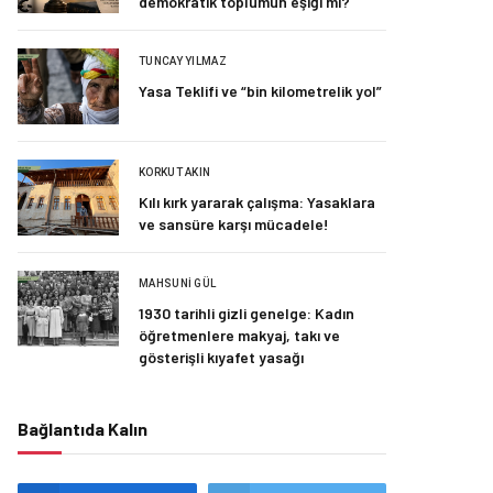
demokratik toplumun eşiği mi?
TUNCAY YILMAZ
Yasa Teklifi ve “bin kilometrelik yol”
KORKUT AKIN
Kılı kırk yararak çalışma: Yasaklara
ve sansüre karşı mücadele!
MAHSUNI GÜL
1930 tarihli gizli genelge: Kadın
öğretmenlere makyaj, takı ve
gösterişli kıyafet yasağı
Bağlantıda Kalın