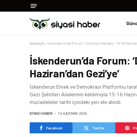
Günc
Anasayfa
»
İskenderun’da Forum: ‘Direnişin Hafızası – 15-16 Haziran
İskenderun’da Forum: ‘D
Haziran’dan Gezi’ye’
İskenderun Emek ve Demokrasi Platformu tarafı
Gezi Şehitleri Ailelerinin katılımıyla 15-16 Hazi
mücadeleler tarihi içindeki yeri ele alındı.
SIYASI HABER
16 HAZIRAN 2026
Facebook
Twitter
Pi