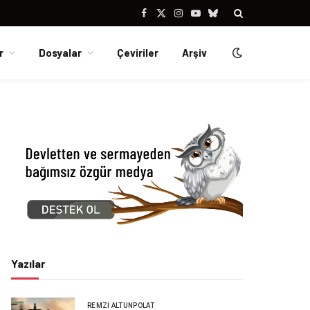
Facebook
X
Instagram
YouTube
Bluesky
(Twitter)
r
Dosyalar
Çeviriler
Arşiv
Yazılar
REMZI ALTUNPOLAT