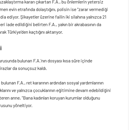
aklaştırma kararı çıkartan F.A., bu önlemlerin yetersiz
ağmen evin etrafında dolaştığını, polisin ise “zarar vermediği
 ediyor. Şikayetler üzerine failin iki silahına yalnızca 21
ri iade edildiğini belirten F.A., yakın bir akrabasının da
rak Türkiye’den kaçtığını aktarıyor.
i
usunda bulunan F.A.’nın dosyası kısa süre içinde
tirazlar da sonuçsuz kaldı.
’de bulunan F.A., ret kararının ardından sosyal yardımlarının
ıklarını ve yalnızca çocuklarının eğitimine devam edebildiğini
steren anne, “Bana kadınları koruyan kurumlar olduğunu
rusunu yöneltiyor.