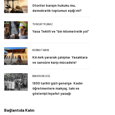
Otoriter barışın hukuku mu,
demokratik toplumun eşiği mi?
TUNCAY YILMAZ
Yasa Teklifi ve “bin kilometrelik yol”
KORKUT AKIN
Kılı kırk yararak çalışma: Yasaklara
ve sansüre karşı mücadele!
MAHSUNI GÜL
1930 tarihli gizli genelge: Kadın
öğretmenlere makyaj, takı ve
gösterişli kıyafet yasağı
Bağlantıda Kalın