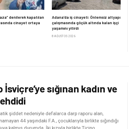
“kaza” denilerek kapatılan
Adana’da iş cinayeti: Önlemsiz altyapı
yasında cinayet ortaya
çalışmasında göçük altında kalan işçi
yaşamını yitirdi
8 AĞUSTOS 2026
 İsviçre’ye sığınan kadın ve
tehdidi
atik şiddet nedeniyle defalarca darp raporu alan,
mayan 44 yaşındaki F.A., çocuklarıyla birlikte sığındığı
şıya kalmış durumda. İki kızıyla birlikte Ticino