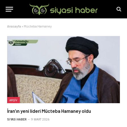
Anasayfa
»
Mücteba Hamaney
ARŞIV
İran’ın yeni lideri Mücteba Hamaney oldu
SIYASI HABER
9 MART 2026