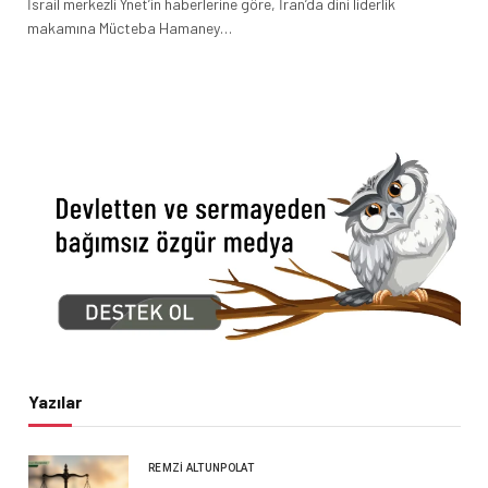
İsrail merkezli Ynet’in haberlerine göre, İran’da dini liderlik
makamına Mücteba Hamaney…
Yazılar
REMZI ALTUNPOLAT