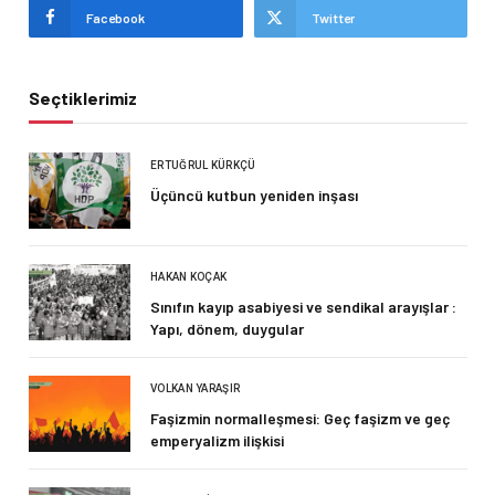
Facebook
Twitter
Seçtiklerimiz
ERTUĞRUL KÜRKÇÜ
Üçüncü kutbun yeniden inşası
HAKAN KOÇAK
Sınıfın kayıp asabiyesi ve sendikal arayışlar :
Yapı, dönem, duygular
VOLKAN YARAŞIR
Faşizmin normalleşmesi: Geç faşizm ve geç
emperyalizm ilişkisi