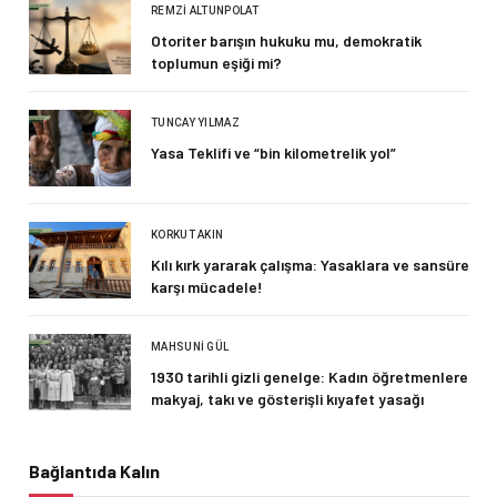
REMZI ALTUNPOLAT
Otoriter barışın hukuku mu, demokratik
toplumun eşiği mi?
TUNCAY YILMAZ
Yasa Teklifi ve “bin kilometrelik yol”
KORKUT AKIN
Kılı kırk yararak çalışma: Yasaklara ve sansüre
karşı mücadele!
MAHSUNI GÜL
1930 tarihli gizli genelge: Kadın öğretmenlere
makyaj, takı ve gösterişli kıyafet yasağı
Bağlantıda Kalın