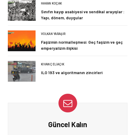
HAKAN KOÇAK
Sınıfın kayıp asabiyesi ve sendikal arayışlar :
Yapı, dönem, duygular
VOLKAN YARAŞIR
Faşizmin normalleşmesi: Geç faşizm ve geç
emperyalizm ilişkisi
KIVANÇ ELIAÇIK
ILO 193 ve algoritmanın zincirleri
Güncel Kalın