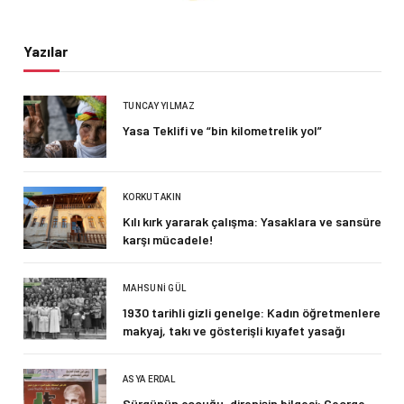
Yazılar
TUNCAY YILMAZ
Yasa Teklifi ve “bin kilometrelik yol”
KORKUT AKIN
Kılı kırk yararak çalışma: Yasaklara ve sansüre
karşı mücadele!
MAHSUNI GÜL
1930 tarihli gizli genelge: Kadın öğretmenlere
makyaj, takı ve gösterişli kıyafet yasağı
ASYA ERDAL
Sürgünün çocuğu, direnişin bilgesi: George