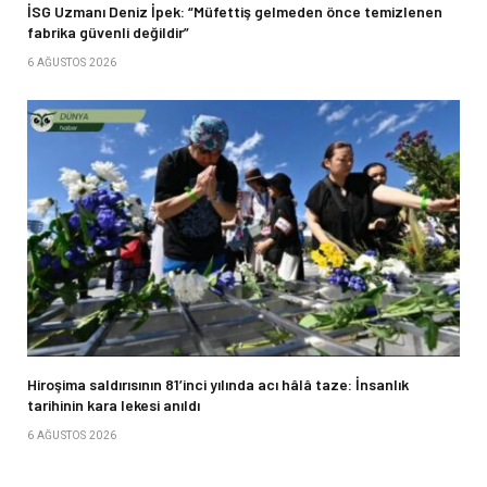
İSG Uzmanı Deniz İpek: “Müfettiş gelmeden önce temizlenen
fabrika güvenli değildir”
6 AĞUSTOS 2026
Hiroşima saldırısının 81’inci yılında acı hâlâ taze: İnsanlık
tarihinin kara lekesi anıldı
6 AĞUSTOS 2026