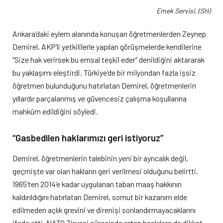
Emek Servisi, (SH)
Ankara’daki eylem alanında konuşan öğretmenlerden Zeynep
Demirel, AKP’li yetkililerle yapılan görüşmelerde kendilerine
“Size hak verirsek bu emsal teşkil eder” denildiğini aktararak
bu yaklaşımı eleştirdi. Türkiye’de bir milyondan fazla işsiz
öğretmen bulunduğunu hatırlatan Demirel, öğretmenlerin
yıllardır parçalanmış ve güvencesiz çalışma koşullarına
mahkûm edildiğini söyledi.
“Gasbedilen haklarımızı geri istiyoruz”
Demirel, öğretmenlerin talebinin yeni bir ayrıcalık değil,
geçmişte var olan hakların geri verilmesi olduğunu belirtti.
1965’ten 2014’e kadar uygulanan taban maaş hakkının
kaldırıldığını hatırlatan Demirel, somut bir kazanım elde
edilmeden açlık grevini ve direnişi sonlandırmayacaklarını
ifade etti. NATO Zirvesi sürecinde artan baskılara da dikkat