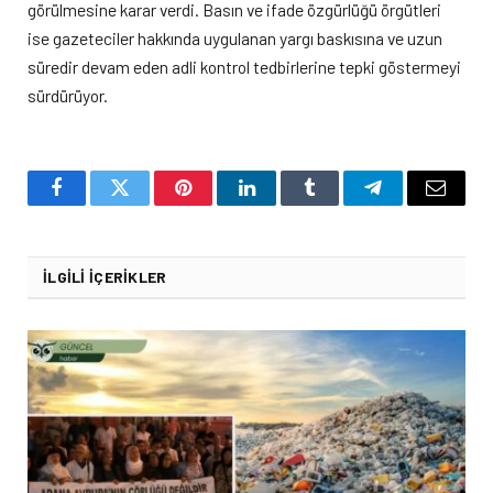
görülmesine karar verdi. Basın ve ifade özgürlüğü örgütleri
ise gazeteciler hakkında uygulanan yargı baskısına ve uzun
süredir devam eden adli kontrol tedbirlerine tepki göstermeyi
sürdürüyor.
Facebook
Twitter
Pinterest
LinkedIn
Tumblr
Telegram
Email
İLGILI İÇERIKLER