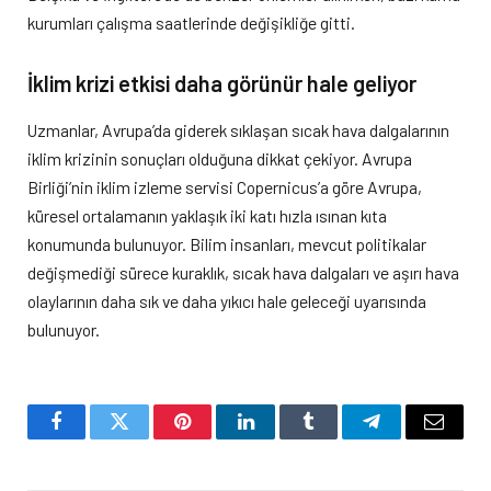
kurumları çalışma saatlerinde değişikliğe gitti.
İklim krizi etkisi daha görünür hale geliyor
Uzmanlar, Avrupa’da giderek sıklaşan sıcak hava dalgalarının
iklim krizinin sonuçları olduğuna dikkat çekiyor. Avrupa
Birliği’nin iklim izleme servisi Copernicus’a göre Avrupa,
küresel ortalamanın yaklaşık iki katı hızla ısınan kıta
konumunda bulunuyor. Bilim insanları, mevcut politikalar
değişmediği sürece kuraklık, sıcak hava dalgaları ve aşırı hava
olaylarının daha sık ve daha yıkıcı hale geleceği uyarısında
bulunuyor.
Facebook
Twitter
Pinterest
LinkedIn
Tumblr
Telegram
Email