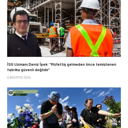
İSG Uzmanı Deniz İpek: “Müfettiş gelmeden önce temizlenen
fabrika güvenli değildir”
6 AĞUSTOS 2026