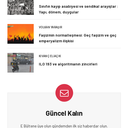
Sınıfın kayıp asabiyesi ve sendikal arayışlar :
Yapı, dönem, duygular
VOLKAN YARAŞIR
Faşizmin normalleşmesi: Geç faşizm ve geç
emperyalizm ilişkisi
KIVANÇ ELIAÇIK
ILO 193 ve algoritmanın zincirleri
Güncel Kalın
E Bültene üye olun gündemden ilk siz haberdar olun.