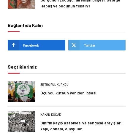
Habaş ve bugünün filistin’i
Bağlantıda Kalın
Facebook
Twitter
Seçtiklerimiz
ERTUĞRUL KÜRKÇÜ
Üçüncü kutbun yeniden inşası
HAKAN KOÇAK
Sınıfın kayıp asabiyesi ve sendikal arayışlar :
Yapı, dönem, duygular