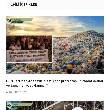
İLGILI İÇERIKLER
DEM Parti’den Adana’da plastik çöp protestosu: “İthalat derhal
ve tamamen yasaklanmalı”
6 AĞUSTOS 2026