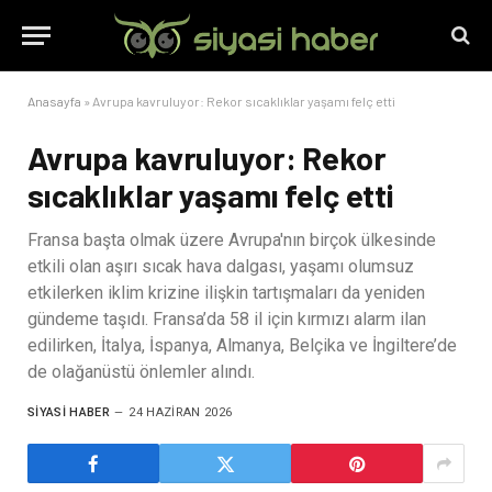
Anasayfa
»
Avrupa kavruluyor: Rekor sıcaklıklar yaşamı felç etti
Avrupa kavruluyor: Rekor
sıcaklıklar yaşamı felç etti
Fransa başta olmak üzere Avrupa'nın birçok ülkesinde
etkili olan aşırı sıcak hava dalgası, yaşamı olumsuz
etkilerken iklim krizine ilişkin tartışmaları da yeniden
gündeme taşıdı. Fransa’da 58 il için kırmızı alarm ilan
edilirken, İtalya, İspanya, Almanya, Belçika ve İngiltere’de
de olağanüstü önlemler alındı.
SIYASI HABER
24 HAZIRAN 2026