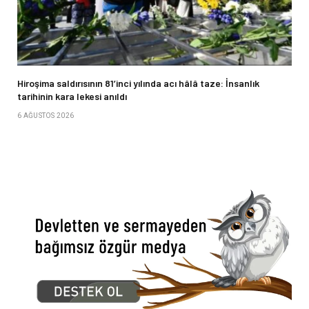
Hiroşima saldırısının 81’inci yılında acı hâlâ taze: İnsanlık
tarihinin kara lekesi anıldı
6 AĞUSTOS 2026