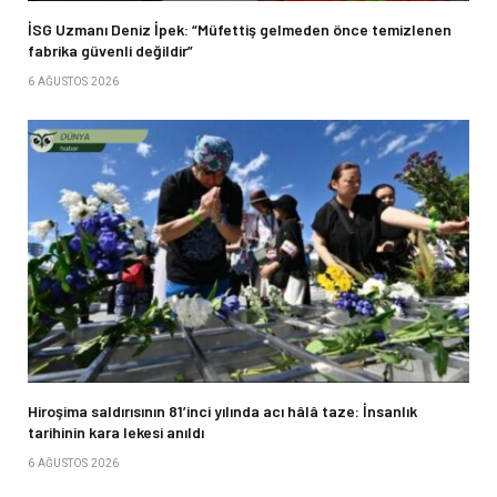
İSG Uzmanı Deniz İpek: “Müfettiş gelmeden önce temizlenen
fabrika güvenli değildir”
6 AĞUSTOS 2026
Hiroşima saldırısının 81’inci yılında acı hâlâ taze: İnsanlık
tarihinin kara lekesi anıldı
6 AĞUSTOS 2026