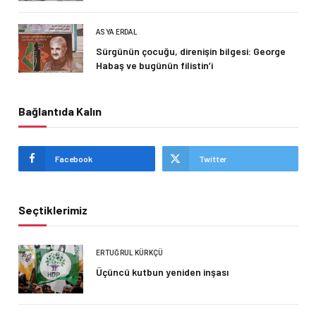
ASYA ERDAL
Sürgünün çocuğu, direnişin bilgesi: George
Habaş ve bugünün filistin’i
Bağlantıda Kalın
Facebook
Twitter
Seçtiklerimiz
ERTUĞRUL KÜRKÇÜ
Üçüncü kutbun yeniden inşası