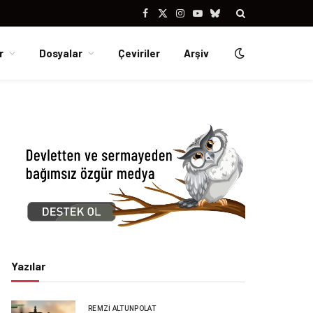
Facebook
X
Instagram
YouTube
Bluesky
(Twitter)
r
Dosyalar
Çeviriler
Arşiv
Yazılar
REMZI ALTUNPOLAT