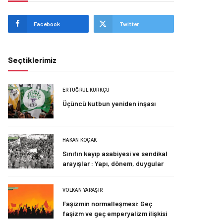
Facebook
Twitter
Seçtiklerimiz
ERTUĞRUL KÜRKÇÜ
Üçüncü kutbun yeniden inşası
HAKAN KOÇAK
Sınıfın kayıp asabiyesi ve sendikal
arayışlar : Yapı, dönem, duygular
VOLKAN YARAŞIR
Faşizmin normalleşmesi: Geç
faşizm ve geç emperyalizm ilişkisi