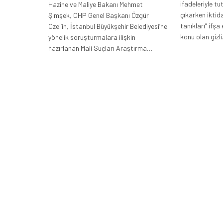
ifadeleriyle t
Hazine ve Maliye Bakanı Mehmet
çıkarken iktid
Şimşek, CHP Genel Başkanı Özgür
tanıkları” ifşa
Özel’in, İstanbul Büyükşehir Belediyesi’ne
konu olan gizl
yönelik soruşturmalara ilişkin
hazırlanan Mali Suçları Araştırma…