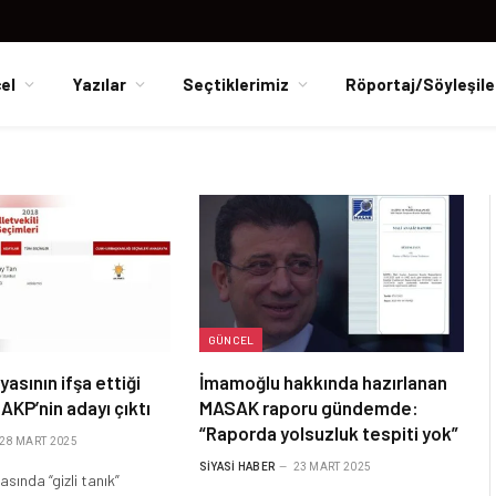
el
Yazılar
Seçtiklerimiz
Röportaj/Söyleşile
GÜNCEL
asının ifşa ettiği
İmamoğlu hakkında hazırlanan
” AKP’nin adayı çıktı
MASAK raporu gündemde:
“Raporda yolsuzluk tespiti yok”
28 MART 2025
SIYASI HABER
23 MART 2025
sında “gizli tanık”