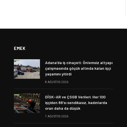
EMEK
Adana’da iş cinayeti: Önlemsiz altyapı
çalışmasında göçük altında kalan işçi
yaşamını yitirdi
8 AĞUSTOS 2026
DİSK-AR ve ÇSGB Verileri: Her 100
işçiden 86’sı sendikasız, kadınlarda
oran daha da düşük
7 AĞUSTOS 2026