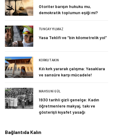
Otoriter barışın hukuku mu,
demokratik toplumun eşiği mi?
TUNCAY YILMAZ
Yasa Teklifi ve “bin kilometrelik yol”
KORKUT AKIN
Kılı kırk yararak çalışma: Yasaklara
ve sansüre karşı mücadele!
MAHSUNI GÜL
1930 tarihli gizli genelge: Kadın
öğretmenlere makyaj, takı ve
gösterişli kıyafet yasağı
Bağlantıda Kalın