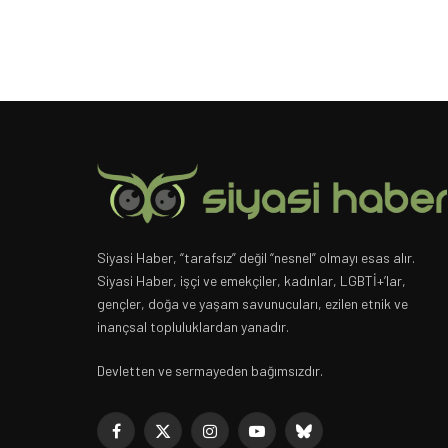
Siyasi Haber, “tarafsız” değil “nesnel” olmayı esas alır.
Siyasi Haber, işçi ve emekçiler, kadınlar, LGBTİ+’lar,
gençler, doğa ve yaşam savunucuları, ezilen etnik ve
inançsal topluluklardan yanadır.
Devletten ve sermayeden bağımsızdır.
Facebook
X
Instagram
YouTube
Bluesky