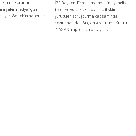
utuklama kararları
İBB Başkanı Ekrem İmamoğlu’na yönelik
ara yakın medya “gizli
terör ve yolsuzluk iddiasına ilişkin
 ediyor. Sabah’ın haberine
yürütülen soruşturma kapsamında
i…
hazırlanan Mali Suçları Araştırma Kurulu
(MASAK) raporunun detayları…