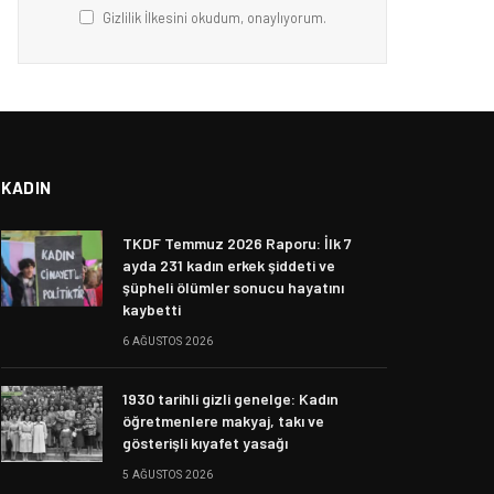
Gizlilik İlkesini okudum, onaylıyorum.
KADIN
TKDF Temmuz 2026 Raporu: İlk 7
ayda 231 kadın erkek şiddeti ve
şüpheli ölümler sonucu hayatını
kaybetti
6 AĞUSTOS 2026
1930 tarihli gizli genelge: Kadın
öğretmenlere makyaj, takı ve
gösterişli kıyafet yasağı
5 AĞUSTOS 2026