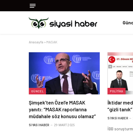
Günc
Anasayfa
»
MASAK
GÜNCEL
POLITIKA
Şimşek’ten Özel’e MASAK
İktidar medy
yanıtı: “MASAK raporlarına
“gizli tanık
müdahale söz konusu olamaz”
SIYASI HABER
SIYASI HABER
29 MART 2025
İBB soruşturma