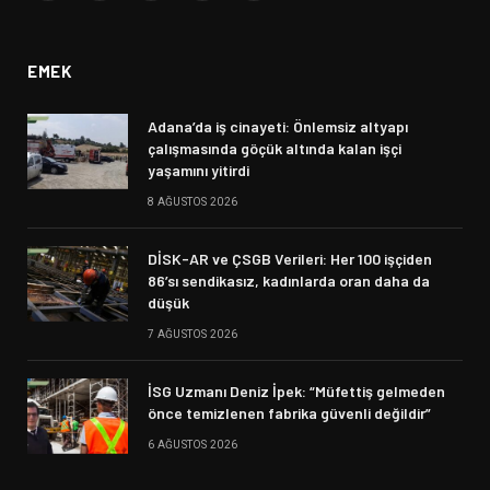
(Twitter)
EMEK
Adana’da iş cinayeti: Önlemsiz altyapı
çalışmasında göçük altında kalan işçi
yaşamını yitirdi
8 AĞUSTOS 2026
DİSK-AR ve ÇSGB Verileri: Her 100 işçiden
86’sı sendikasız, kadınlarda oran daha da
düşük
7 AĞUSTOS 2026
İSG Uzmanı Deniz İpek: “Müfettiş gelmeden
önce temizlenen fabrika güvenli değildir”
6 AĞUSTOS 2026