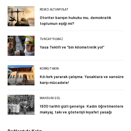
REMZI ALTUNPOLAT
Otoriter barışın hukuku mu, demokratik
toplumun eşiği mi?
TUNCAY YILMAZ
Yasa Teklifi ve “bin kilometrelik yol”
KORKUT AKIN
Kılı kırk yararak çalışma: Yasaklara ve sansüre
karşı mücadele!
MAHSUNI GÜL
1930 tarihli gizli genelge: Kadın öğretmenlere
makyaj, takı ve gösterişli kıyafet yasağı
Bağlantıda Kalın