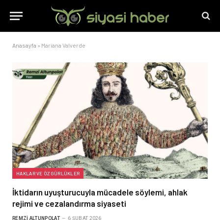
Anasayfa
»
Mariana Valverde
HAKLAR VE ÖZGÜRLÜKLER
İktidarın uyuşturucuyla mücadele söylemi, ahlak
rejimi ve cezalandırma siyaseti
REMZI ALTUNPOLAT
6 ŞUBAT 2026