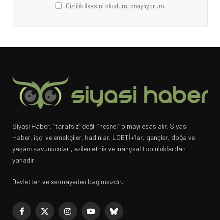
Gizlilik İlkesini okudum, onaylıyorum.
Siyasi Haber, “tarafsız” değil “nesnel” olmayı esas alır. Siyasi
Haber, işçi ve emekçiler, kadınlar, LGBTİ+’lar, gençler, doğa ve
yaşam savunucuları, ezilen etnik ve inançsal topluluklardan
yanadır.
Devletten ve sermayeden bağımsızdır.
Facebook
X
Instagram
YouTube
Bluesky