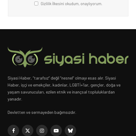
Gizlilik İlkesini okudum, onaylıyorum.
Siyasi Haber, “tarafsız” değil “nesnel” olmayı esas alır. Siyasi
Haber, işçi ve emekçiler, kadınlar, LGBTİ+’lar, gençler, doğa ve
yaşam savunucuları, ezilen etnik ve inançsal topluluklardan
yanadır.
Devletten ve sermayeden bağımsızdır.
Facebook
X
Instagram
YouTube
Bluesky