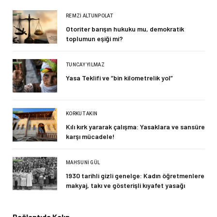
REMZI ALTUNPOLAT
Otoriter barışın hukuku mu, demokratik
toplumun eşiği mi?
TUNCAY YILMAZ
Yasa Teklifi ve “bin kilometrelik yol”
KORKUT AKIN
Kılı kırk yararak çalışma: Yasaklara ve sansüre
karşı mücadele!
MAHSUNI GÜL
1930 tarihli gizli genelge: Kadın öğretmenlere
makyaj, takı ve gösterişli kıyafet yasağı
Bağlantıda Kalın