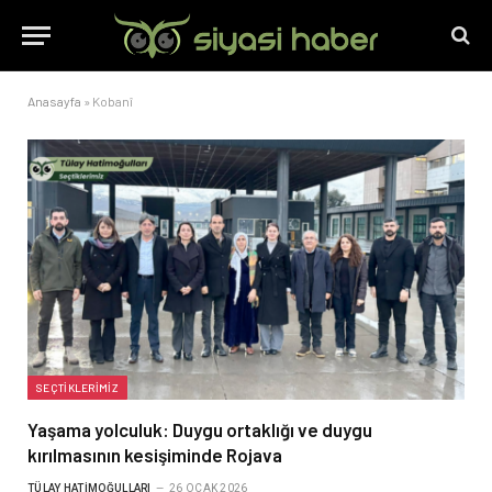
Anasayfa
»
Kobanî
SEÇTIKLERIMIZ
Yaşama yolculuk: Duygu ortaklığı ve duygu
kırılmasının kesişiminde Rojava
TÜLAY HATIMOĞULLARI
26 OCAK 2026