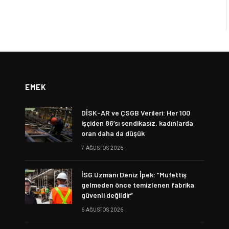
EMEK
DİSK-AR ve ÇSGB Verileri: Her 100
işçiden 86’sı sendikasız, kadınlarda
oran daha da düşük
7 AĞUSTOS 2026
İSG Uzmanı Deniz İpek: “Müfettiş
gelmeden önce temizlenen fabrika
güvenli değildir”
6 AĞUSTOS 2026