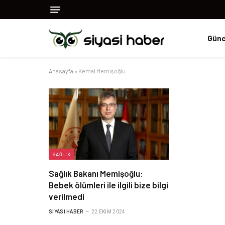
Günc
Anasayfa
»
Kemal Memişoğlu
SAĞLIK
Sağlık Bakanı Memişoğlu:
Bebek ölümleri ile ilgili bize bilgi
verilmedi
SIYASI HABER
22 EKIM 2024