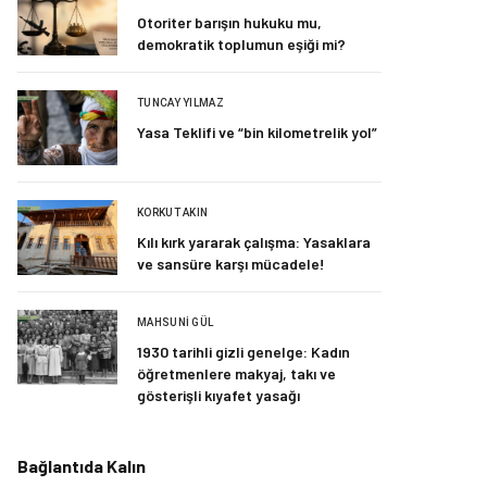
Otoriter barışın hukuku mu,
demokratik toplumun eşiği mi?
TUNCAY YILMAZ
Yasa Teklifi ve “bin kilometrelik yol”
KORKUT AKIN
Kılı kırk yararak çalışma: Yasaklara
ve sansüre karşı mücadele!
MAHSUNI GÜL
1930 tarihli gizli genelge: Kadın
öğretmenlere makyaj, takı ve
gösterişli kıyafet yasağı
Bağlantıda Kalın