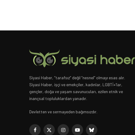
Siyasi Haber, “tarafsız” değil “nesnel” olmayı esas alır.
Siyasi Haber, işçi ve emekçiler, kadınlar, LGBTİ+’lar,
gençler, doğa ve yaşam savunucuları, ezilen etnik ve
inançsal topluluklardan yanadır.
Devletten ve sermayeden bağımsızdır.
Facebook
X
Instagram
YouTube
Bluesky