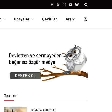
Facebook
X
Instagram
YouTube
Bluesky
(Twitter)
r
Dosyalar
Çeviriler
Arşiv
Yazılar
REMZI ALTUNPOLAT