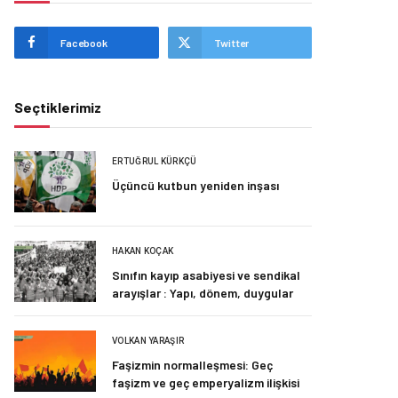
Facebook
Twitter
Seçtiklerimiz
ERTUĞRUL KÜRKÇÜ
Üçüncü kutbun yeniden inşası
HAKAN KOÇAK
Sınıfın kayıp asabiyesi ve sendikal
arayışlar : Yapı, dönem, duygular
VOLKAN YARAŞIR
Faşizmin normalleşmesi: Geç
faşizm ve geç emperyalizm ilişkisi