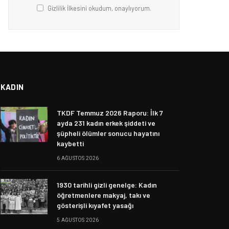
Gizlilik İlkesini okudum, onaylıyorum.
KADIN
TKDF Temmuz 2026 Raporu: İlk 7
ayda 231 kadın erkek şiddeti ve
şüpheli ölümler sonucu hayatını
kaybetti
6 AĞUSTOS 2026
1930 tarihli gizli genelge: Kadın
öğretmenlere makyaj, takı ve
gösterişli kıyafet yasağı
5 AĞUSTOS 2026