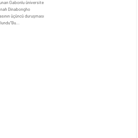
lunan Gabonlu üniversite
nnah Dinabongho
sının üçüncü duruşması
bulundu”Bu…