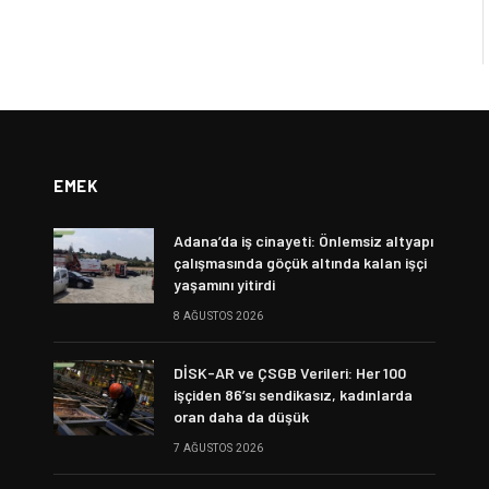
EMEK
Adana’da iş cinayeti: Önlemsiz altyapı
çalışmasında göçük altında kalan işçi
yaşamını yitirdi
8 AĞUSTOS 2026
DİSK-AR ve ÇSGB Verileri: Her 100
işçiden 86’sı sendikasız, kadınlarda
oran daha da düşük
7 AĞUSTOS 2026