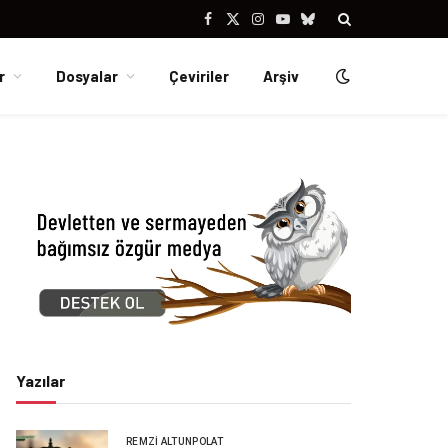
Facebook
X
Instagram
YouTube
Bluesky
(Twitter)
r
Dosyalar
Çeviriler
Arşiv
Yazılar
REMZI ALTUNPOLAT