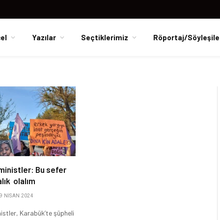
el
Yazılar
Seçtiklerimiz
Röportaj/Söyleşile
ministler: Bu sefer
lık olalım
9 NISAN 2024
nistler, Karabük’te şüpheli