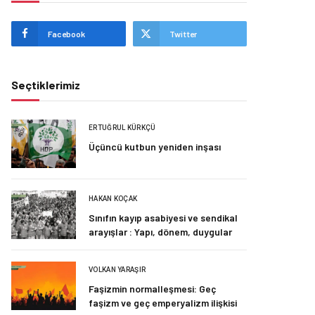
Facebook
Twitter
Seçtiklerimiz
ERTUĞRUL KÜRKÇÜ
Üçüncü kutbun yeniden inşası
HAKAN KOÇAK
Sınıfın kayıp asabiyesi ve sendikal
arayışlar : Yapı, dönem, duygular
VOLKAN YARAŞIR
Faşizmin normalleşmesi: Geç
faşizm ve geç emperyalizm ilişkisi