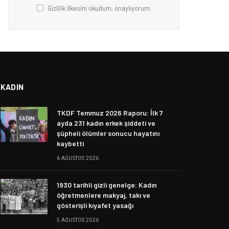
Gizlilik İlkesini okudum, onaylıyorum.
KADIN
TKDF Temmuz 2026 Raporu: İlk 7
ayda 231 kadın erkek şiddeti ve
şüpheli ölümler sonucu hayatını
kaybetti
6 AĞUSTOS 2026
1930 tarihli gizli genelge: Kadın
öğretmenlere makyaj, takı ve
gösterişli kıyafet yasağı
5 AĞUSTOS 2026