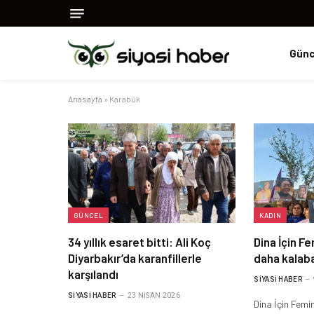
Günc
Anasayfa
»
Karabük
GÜNCEL
KADIN
34 yıllık esaret bitti: Ali Koç
Dina İçin Fe
Diyarbakır’da karanfillerle
daha kalaba
karşılandı
SIYASI HABER
SIYASI HABER
23 NISAN 2026
Dina İçin Femi