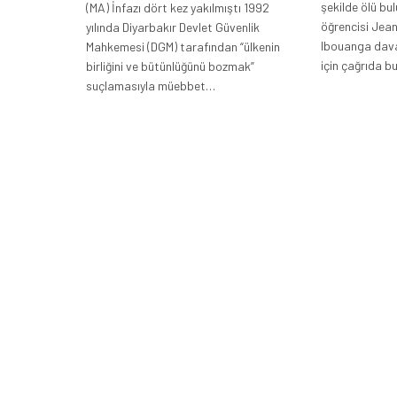
şekilde ölü bu
(MA) İnfazı dört kez yakılmıştı 1992
öğrencisi Jea
yılında Diyarbakır Devlet Güvenlik
Ibouanga dava
Mahkemesi (DGM) tarafından “ülkenin
için çağrıda 
birliğini ve bütünlüğünü bozmak”
suçlamasıyla müebbet…