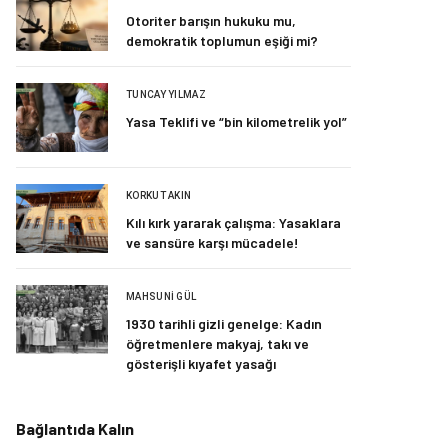
Otoriter barışın hukuku mu,
demokratik toplumun eşiği mi?
TUNCAY YILMAZ
Yasa Teklifi ve “bin kilometrelik yol”
KORKUT AKIN
Kılı kırk yararak çalışma: Yasaklara
ve sansüre karşı mücadele!
MAHSUNI GÜL
1930 tarihli gizli genelge: Kadın
öğretmenlere makyaj, takı ve
gösterişli kıyafet yasağı
Bağlantıda Kalın