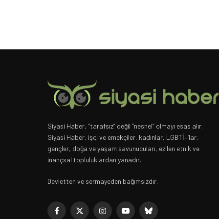
Siyasi Haber, “tarafsız” değil “nesnel” olmayı esas alır.
Siyasi Haber, işçi ve emekçiler, kadınlar, LGBTİ+’lar,
gençler, doğa ve yaşam savunucuları, ezilen etnik ve
inançsal topluluklardan yanadır.
Devletten ve sermayeden bağımsızdır.
Facebook
X
Instagram
YouTube
Bluesky