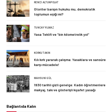
REMZI ALTUNPOLAT
Otoriter barışın hukuku mu, demokratik
toplumun eşiği mi?
TUNCAY YILMAZ
Yasa Teklifi ve “bin kilometrelik yol”
KORKUT AKIN
Kılı kırk yararak çalışma: Yasaklara ve sansüre
karşı mücadele!
MAHSUNI GÜL
1930 tarihli gizli genelge: Kadın öğretmenlere
makyaj, takı ve gösterişli kıyafet yasağı
Bağlantıda Kalın