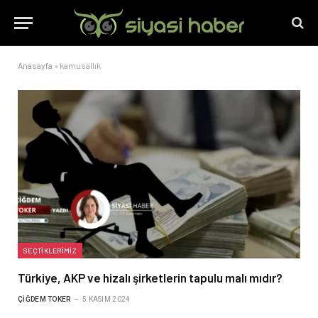
Anasayfa
»
kamusallık
SEÇTIKLERIMIZ
Türkiye, AKP ve hizalı şirketlerin tapulu malı mıdır?
ÇIĞDEM TOKER
5 KASIM 2024