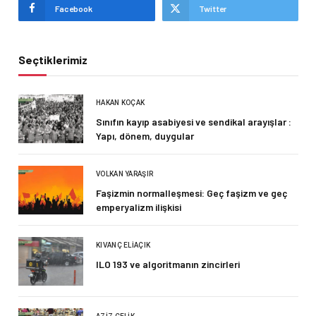
Facebook
Twitter
Seçtiklerimiz
HAKAN KOÇAK
Sınıfın kayıp asabiyesi ve sendikal arayışlar :
Yapı, dönem, duygular
VOLKAN YARAŞIR
Faşizmin normalleşmesi: Geç faşizm ve geç
emperyalizm ilişkisi
KIVANÇ ELIAÇIK
ILO 193 ve algoritmanın zincirleri