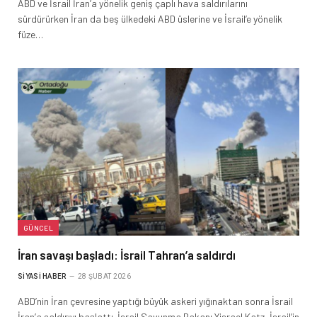
ABD ve İsrail İran’a yönelik geniş çaplı hava saldırılarını
sürdürürken İran da beş ülkedeki ABD üslerine ve İsrail’e yönelik
füze…
GÜNCEL
İran savaşı başladı: İsrail Tahran’a saldırdı
SIYASI HABER
28 ŞUBAT 2026
ABD’nin İran çevresine yaptığı büyük askeri yığınaktan sonra İsrail
İran’a saldırıyı başlattı. İsrail Savunma Bakanı Yisrael Katz, İsrail’in