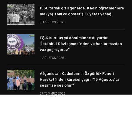
1930 tarihli gizli genelge: Kadın öğretmenlere
makyaj, takı ve gösterişli kıyafet yasağı
5 AĞUSTOS 2026
EŞİK kuruluş yıl dönümünde duyurdu:
“İstanbul Sözleşmesi’nden ve haklarımızdan
vazgeçmiyoruz”
1 AĞUSTOS 2026
Afganistan Kadınlarının Özgürlük Feneri
Hareketi’nden küresel çağrı: “15 Ağustos’ta
sesimize ses olun”
27 TEMMUZ 2026
© 2026 Siyasi Haber. Designed by Fikir Meclisi.