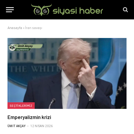
Anasayfa
»
İran savaşı
SEÇTIKLERIMIZ
Emperyalizmin krizi
ÜMIT AKÇAY
12 NISAN 2026