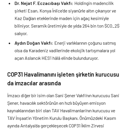
Dr. Nejat F. Eczacıbaşı Vakfı:
Holdingin madencilik
şirketi Esan, Konya İnlice’de siyanürle altın çıkarıyor ve
Kaz Dağları eteklerinde maden için ağaç kesimiyle
biliniyor. Seramik üretimiyle de yılda 264 bin ton $CO_2$
salıyor.
Aydın Doğan Vakfı:
Enerji varlıklarının çoğunu satmış
olsa da Karadeniz vadilerinde ekolojik tartışmalara yol
açan Aslancık HES’i hâlâ elinde bulunduruyor.
COP31 Havalimanını işleten şirketin kurucusu
da imzacılar arasında
İmzacı diğer bir isim olan Sani Şener Vakfı’nın kurucusu Sani
Şener, havacılık sektörünün en hızlı büyüyen emisyon
kaynaklarından biri olan TAV Havalimanları’nın kurucusu ve
TAV İnşaat’ın Yönetim Kurulu Başkanı. Önümüzdeki Kasım
ayında Antalya’da gerçekleşecek COP31 İklim Zirvesi