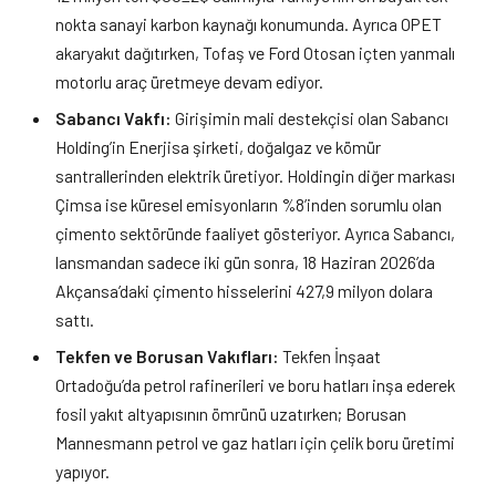
nokta sanayi karbon kaynağı konumunda. Ayrıca OPET
akaryakıt dağıtırken, Tofaş ve Ford Otosan içten yanmalı
motorlu araç üretmeye devam ediyor.
Sabancı Vakfı:
Girişimin mali destekçisi olan Sabancı
Holding’in Enerjisa şirketi, doğalgaz ve kömür
santrallerinden elektrik üretiyor. Holdingin diğer markası
Çimsa ise küresel emisyonların %8’inden sorumlu olan
çimento sektöründe faaliyet gösteriyor. Ayrıca Sabancı,
lansmandan sadece iki gün sonra, 18 Haziran 2026’da
Akçansa’daki çimento hisselerini 427,9 milyon dolara
sattı.
Tekfen ve Borusan Vakıfları:
Tekfen İnşaat
Ortadoğu’da petrol rafinerileri ve boru hatları inşa ederek
fosil yakıt altyapısının ömrünü uzatırken; Borusan
Mannesmann petrol ve gaz hatları için çelik boru üretimi
yapıyor.