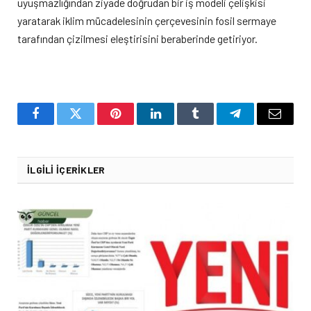
uyuşmazlığından ziyade doğrudan bir iş modeli çelişkisi
yaratarak iklim mücadelesinin çerçevesinin fosil sermaye
tarafından çizilmesi eleştirisini beraberinde getiriyor.
Facebook
Twitter
Pinterest
LinkedIn
Tumblr
Telegram
Email
İLGILI İÇERIKLER