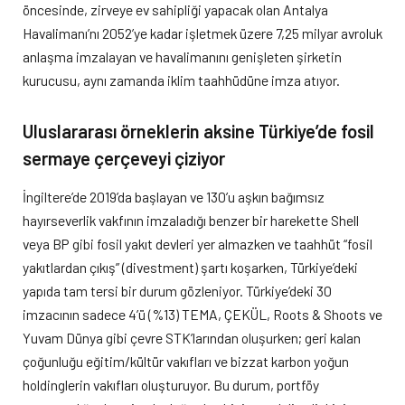
öncesinde, zirveye ev sahipliği yapacak olan Antalya
Havalimanı’nı 2052’ye kadar işletmek üzere 7,25 milyar avroluk
anlaşma imzalayan ve havalimanını genişleten şirketin
kurucusu, aynı zamanda iklim taahhüdüne imza atıyor.
Uluslararası örneklerin aksine Türkiye’de fosil
sermaye çerçeveyi çiziyor
İngiltere’de 2019’da başlayan ve 130’u aşkın bağımsız
hayırseverlik vakfının imzaladığı benzer bir harekette Shell
veya BP gibi fosil yakıt devleri yer almazken ve taahhüt “fosil
yakıtlardan çıkış” (divestment) şartı koşarken, Türkiye’deki
yapıda tam tersi bir durum gözleniyor. Türkiye’deki 30
imzacının sadece 4’ü (%13) TEMA, ÇEKÜL, Roots & Shoots ve
Yuvam Dünya gibi çevre STK’larından oluşurken; geri kalan
çoğunluğu eğitim/kültür vakıfları ve bizzat karbon yoğun
holdinglerin vakıfları oluşturuyor. Bu durum, portföy