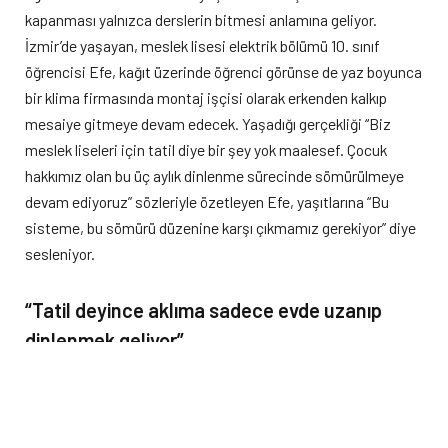
kapanması yalnızca derslerin bitmesi anlamına geliyor.
İzmir’de yaşayan, meslek lisesi elektrik bölümü 10. sınıf
öğrencisi Efe, kağıt üzerinde öğrenci görünse de yaz boyunca
bir klima firmasında montaj işçisi olarak erkenden kalkıp
mesaiye gitmeye devam edecek. Yaşadığı gerçekliği “Biz
meslek liseleri için tatil diye bir şey yok maalesef. Çocuk
hakkımız olan bu üç aylık dinlenme sürecinde sömürülmeye
devam ediyoruz” sözleriyle özetleyen Efe, yaşıtlarına “Bu
sisteme, bu sömürü düzenine karşı çıkmamız gerekiyor” diye
sesleniyor.
“Tatil deyince aklıma sadece evde uzanıp
dinlenmek geliyor”
Efe’nin hayatında tatil kavramı; deniz, yolculuk ya da yeni
yerler görmek değil, sadece fiziksel ve zihinsel yorgunluğu
atabilmek için “dinlenmek” anlamına geliyor. En son 7 yaşında