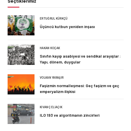
Seçtiklerimiz
ERTUĞRUL KÜRKÇÜ
Üçüncü kutbun yeniden inşası
HAKAN KOÇAK
Sınıfın kayıp asabiyesi ve sendikal arayışlar :
Yapı, dönem, duygular
VOLKAN YARAŞIR
Faşizmin normalleşmesi: Geç faşizm ve geç
emperyalizm ilişkisi
KIVANÇ ELIAÇIK
ILO 193 ve algoritmanın zincirleri