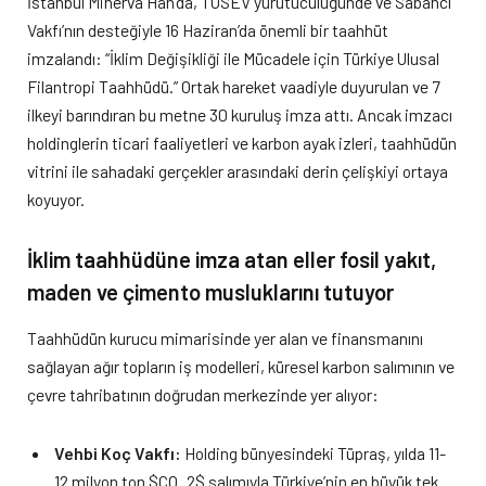
İstanbul Minerva Han’da, TÜSEV yürütücülüğünde ve Sabancı
Vakfı’nın desteğiyle 16 Haziran’da önemli bir taahhüt
imzalandı: “İklim Değişikliği ile Mücadele için Türkiye Ulusal
Filantropi Taahhüdü.” Ortak hareket vaadiyle duyurulan ve 7
ilkeyi barındıran bu metne 30 kuruluş imza attı. Ancak imzacı
holdinglerin ticari faaliyetleri ve karbon ayak izleri, taahhüdün
vitrini ile sahadaki gerçekler arasındaki derin çelişkiyi ortaya
koyuyor.
İklim taahhüdüne imza atan eller fosil yakıt,
maden ve çimento musluklarını tutuyor
Taahhüdün kurucu mimarisinde yer alan ve finansmanını
sağlayan ağır topların iş modelleri, küresel karbon salımının ve
çevre tahribatının doğrudan merkezinde yer alıyor:
Vehbi Koç Vakfı:
Holding bünyesindeki Tüpraş, yılda 11-
12 milyon ton $CO_2$ salımıyla Türkiye’nin en büyük tek