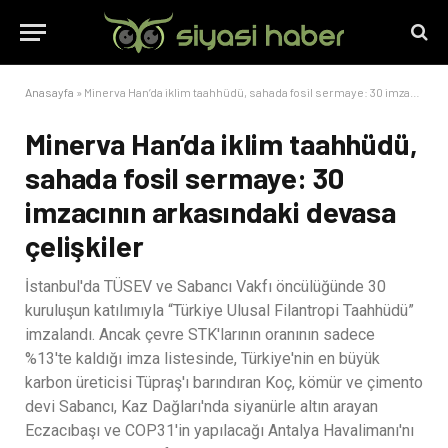
Anasayfa
»
Minerva Han’da iklim taahhüdü, sahada fosil sermaye: 30 imzacının arkasındaki devasa çelişkiler
Minerva Han’da iklim taahhüdü,
sahada fosil sermaye: 30
imzacının arkasındaki devasa
çelişkiler
İstanbul'da TÜSEV ve Sabancı Vakfı öncülüğünde 30
kuruluşun katılımıyla “Türkiye Ulusal Filantropi Taahhüdü”
imzalandı. Ancak çevre STK'larının oranının sadece
%13'te kaldığı imza listesinde, Türkiye'nin en büyük
karbon üreticisi Tüpraş'ı barındıran Koç, kömür ve çimento
devi Sabancı, Kaz Dağları'nda siyanürle altın arayan
Eczacıbaşı ve COP31'in yapılacağı Antalya Havalimanı'nı