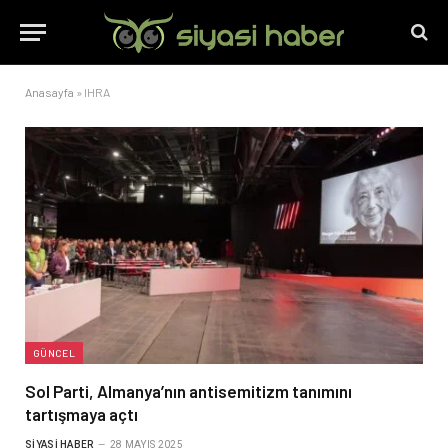
Anasayfa
»
IHRA
GÜNCEL
Sol Parti, Almanya’nın antisemitizm tanımını
tartışmaya açtı
SIYASI HABER
28 MAYIS 2025