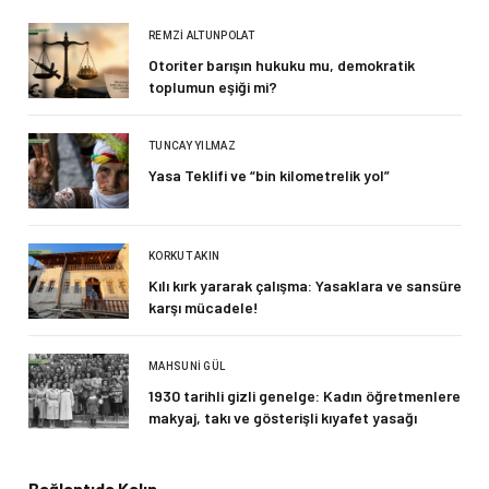
REMZI ALTUNPOLAT
Otoriter barışın hukuku mu, demokratik
toplumun eşiği mi?
TUNCAY YILMAZ
Yasa Teklifi ve “bin kilometrelik yol”
KORKUT AKIN
Kılı kırk yararak çalışma: Yasaklara ve sansüre
karşı mücadele!
MAHSUNI GÜL
1930 tarihli gizli genelge: Kadın öğretmenlere
makyaj, takı ve gösterişli kıyafet yasağı
Bağlantıda Kalın