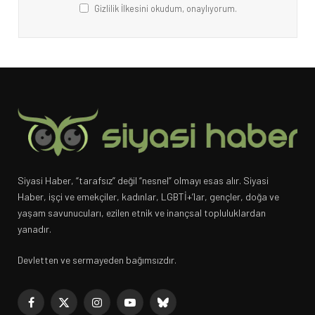
Gizlilik İlkesini okudum, onaylıyorum.
Siyasi Haber, “tarafsız” değil “nesnel” olmayı esas alır. Siyasi
Haber, işçi ve emekçiler, kadınlar, LGBTİ+’lar, gençler, doğa ve
yaşam savunucuları, ezilen etnik ve inançsal topluluklardan
yanadır.
Devletten ve sermayeden bağımsızdır.
Facebook
X
Instagram
YouTube
Bluesky