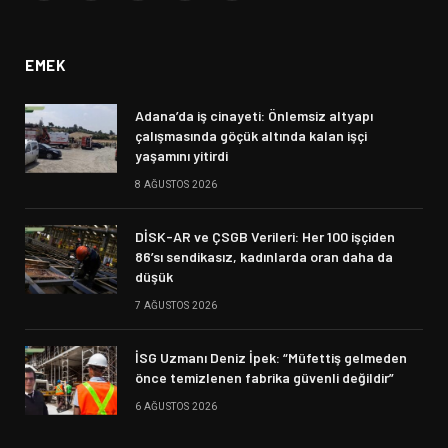
(Twitter)
EMEK
Adana’da iş cinayeti: Önlemsiz altyapı
çalışmasında göçük altında kalan işçi
yaşamını yitirdi
8 AĞUSTOS 2026
DİSK-AR ve ÇSGB Verileri: Her 100 işçiden
86’sı sendikasız, kadınlarda oran daha da
düşük
7 AĞUSTOS 2026
İSG Uzmanı Deniz İpek: “Müfettiş gelmeden
önce temizlenen fabrika güvenli değildir”
6 AĞUSTOS 2026