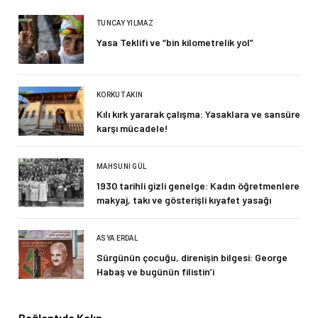
TUNCAY YILMAZ
Yasa Teklifi ve “bin kilometrelik yol”
KORKUT AKIN
Kılı kırk yararak çalışma: Yasaklara ve sansüre
karşı mücadele!
MAHSUNI GÜL
1930 tarihli gizli genelge: Kadın öğretmenlere
makyaj, takı ve gösterişli kıyafet yasağı
ASYA ERDAL
Sürgünün çocuğu, direnişin bilgesi: George
Habaş ve bugünün filistin’i
Bağlantıda Kalın