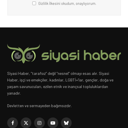
Gizlilik İlkesini okudum, onaylıyorum.
Siyasi Haber, “tarafsız” değil “nesnel” olmayı esas alır. Siyasi
Haber, işçi ve emekçiler, kadınlar, LGBTİ+’lar, gençler, doğa ve
yaşam savunucuları, ezilen etnik ve inançsal topluluklardan
yanadır.
Devletten ve sermayeden bağımsızdır.
Facebook
X
Instagram
YouTube
Bluesky