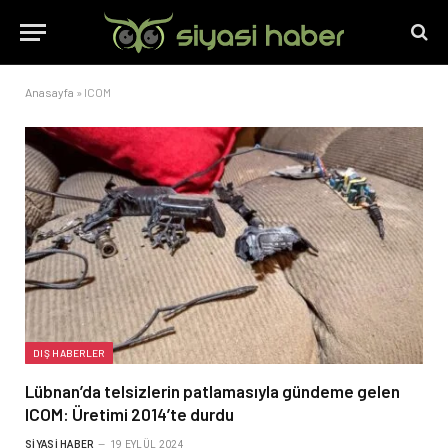
Anasayfa
»
ICOM
DIŞ HABERLER
Lübnan’da telsizlerin patlamasıyla gündeme gelen
ICOM: Üretimi 2014’te durdu
SIYASI HABER
19 EYLÜL 2024