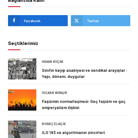
Facebook
Twitter
Seçtiklerimiz
HAKAN KOÇAK
Sınıfın kayıp asabiyesi ve sendikal arayışlar :
Yapı, dönem, duygular
VOLKAN YARAŞIR
Faşizmin normalleşmesi: Geç faşizm ve geç
emperyalizm ilişkisi
KIVANÇ ELIAÇIK
ILO 193 ve algoritmanın zincirleri