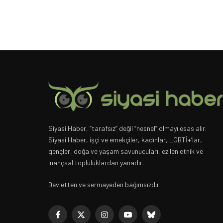
Siyasi Haber, “tarafsız” değil “nesnel” olmayı esas alır.
Siyasi Haber, işçi ve emekçiler, kadınlar, LGBTİ+’lar,
gençler, doğa ve yaşam savunucuları, ezilen etnik ve
inançsal topluluklardan yanadır.
Devletten ve sermayeden bağımsızdır.
Facebook
X
Instagram
YouTube
Bluesky