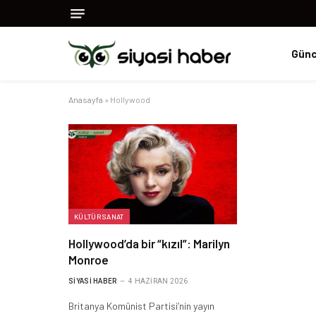
Günc
Anasayfa
»
Hollywood
KÜLTÜR SANAT
Hollywood’da bir “kızıl”: Marilyn
Monroe
SIYASI HABER
4 HAZIRAN 2026
Britanya Komünist Partisi’nin yayın