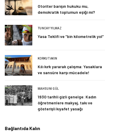
Otoriter barışın hukuku mu,
demokratik toplumun eşiği mi?
TUNCAY YILMAZ
Yasa Teklifi ve “bin kilometrelik yol”
KORKUT AKIN
Kılı kırk yararak çalışma: Yasaklara
ve sansüre karşı mücadele!
MAHSUNI GÜL
1930 tarihli gizli genelge: Kadın
öğretmenlere makyaj, takı ve
gösterişli kıyafet yasağı
Bağlantıda Kalın