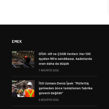
EMEK
DİSK-AR ve ÇSGB Verileri: Her 100
işçiden 86’sı sendikasız, kadınlarda
oran daha da düşük
7 AĞUSTOS 2026
İSG Uzmanı Deniz İpek: “Müfettiş
gelmeden önce temizlenen fabrika
güvenli değildir”
6 AĞUSTOS 2026