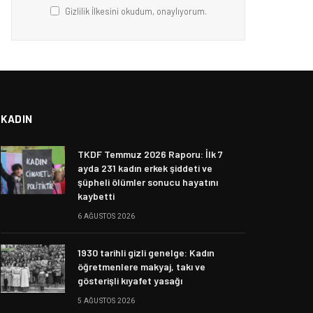
Gizlilik İlkesini okudum, onaylıyorum.
KADIN
TKDF Temmuz 2026 Raporu: İlk 7
ayda 231 kadın erkek şiddeti ve
şüpheli ölümler sonucu hayatını
kaybetti
6 AĞUSTOS 2026
1930 tarihli gizli genelge: Kadın
öğretmenlere makyaj, takı ve
gösterişli kıyafet yasağı
5 AĞUSTOS 2026