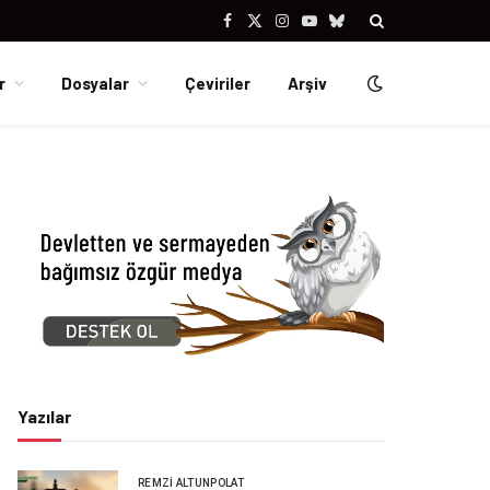
Facebook
X
Instagram
YouTube
Bluesky
(Twitter)
r
Dosyalar
Çeviriler
Arşiv
Yazılar
REMZI ALTUNPOLAT