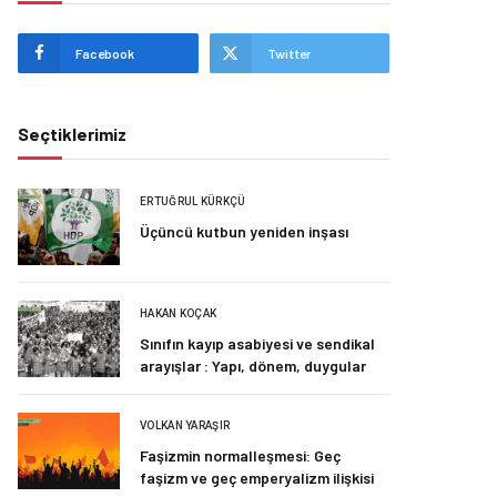
Facebook
Twitter
Seçtiklerimiz
ERTUĞRUL KÜRKÇÜ
Üçüncü kutbun yeniden inşası
HAKAN KOÇAK
Sınıfın kayıp asabiyesi ve sendikal
arayışlar : Yapı, dönem, duygular
VOLKAN YARAŞIR
Faşizmin normalleşmesi: Geç
faşizm ve geç emperyalizm ilişkisi