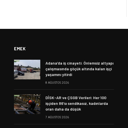
EMEK
Adana’da iş cinayeti: Önlemsiz altyapı
çalışmasında göçük altında kalan işçi
yaşamını yitirdi
8 AĞUSTOS 2026
DİSK-AR ve ÇSGB Verileri: Her 100
işçiden 86’sı sendikasız, kadınlarda
oran daha da düşük
7 AĞUSTOS 2026