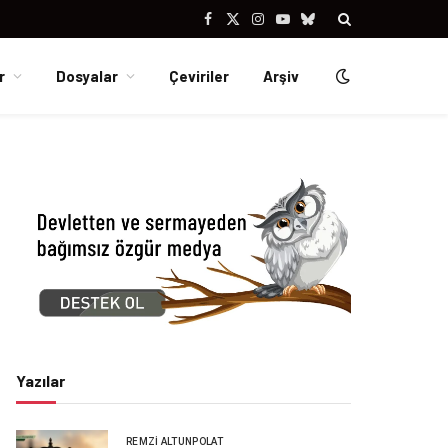
Facebook
X
Instagram
YouTube
Bluesky
(Twitter)
r
Dosyalar
Çeviriler
Arşiv
Yazılar
REMZI ALTUNPOLAT