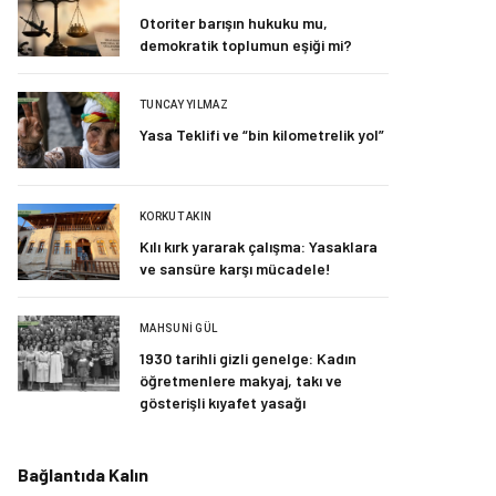
Otoriter barışın hukuku mu,
demokratik toplumun eşiği mi?
TUNCAY YILMAZ
Yasa Teklifi ve “bin kilometrelik yol”
KORKUT AKIN
Kılı kırk yararak çalışma: Yasaklara
ve sansüre karşı mücadele!
MAHSUNI GÜL
1930 tarihli gizli genelge: Kadın
öğretmenlere makyaj, takı ve
gösterişli kıyafet yasağı
Bağlantıda Kalın