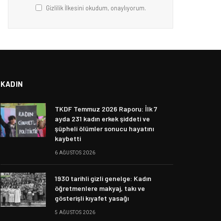
Gizlilik İlkesini okudum, onaylıyorum.
KADIN
TKDF Temmuz 2026 Raporu: İlk 7
ayda 231 kadın erkek şiddeti ve
şüpheli ölümler sonucu hayatını
kaybetti
6 AĞUSTOS 2026
1930 tarihli gizli genelge: Kadın
öğretmenlere makyaj, takı ve
gösterişli kıyafet yasağı
5 AĞUSTOS 2026