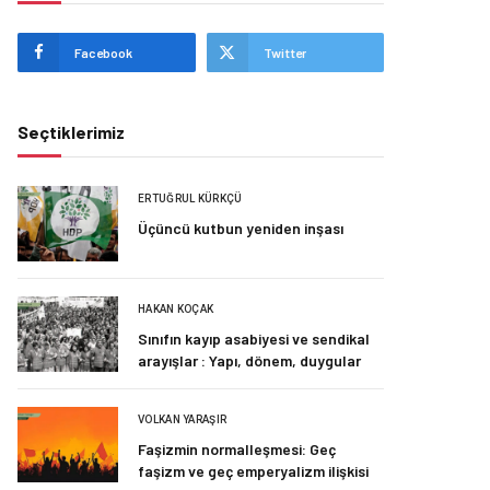
Facebook
Twitter
Seçtiklerimiz
ERTUĞRUL KÜRKÇÜ
Üçüncü kutbun yeniden inşası
HAKAN KOÇAK
Sınıfın kayıp asabiyesi ve sendikal
arayışlar : Yapı, dönem, duygular
VOLKAN YARAŞIR
Faşizmin normalleşmesi: Geç
faşizm ve geç emperyalizm ilişkisi