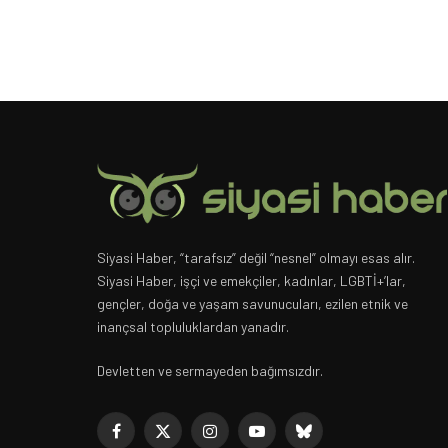
Siyasi Haber, “tarafsız” değil “nesnel” olmayı esas alır.
Siyasi Haber, işçi ve emekçiler, kadınlar, LGBTİ+’lar,
gençler, doğa ve yaşam savunucuları, ezilen etnik ve
inançsal topluluklardan yanadır.
Devletten ve sermayeden bağımsızdır.
Facebook
X
Instagram
YouTube
Bluesky