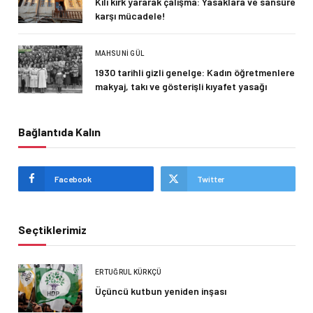
Kılı kırk yararak çalışma: Yasaklara ve sansüre
karşı mücadele!
MAHSUNI GÜL
1930 tarihli gizli genelge: Kadın öğretmenlere
makyaj, takı ve gösterişli kıyafet yasağı
Bağlantıda Kalın
Facebook
Twitter
Seçtiklerimiz
ERTUĞRUL KÜRKÇÜ
Üçüncü kutbun yeniden inşası