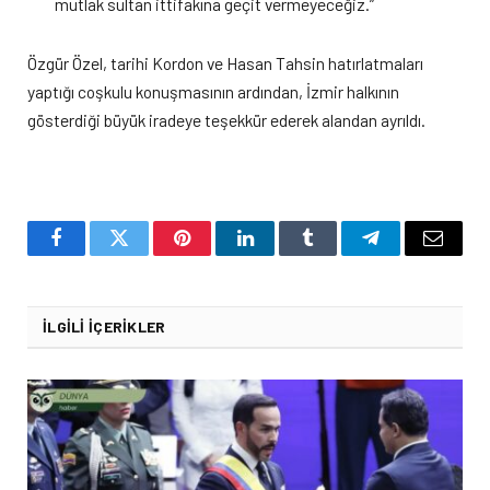
mutlak sultan ittifakına geçit vermeyeceğiz.”
Özgür Özel, tarihi Kordon ve Hasan Tahsin hatırlatmaları
yaptığı coşkulu konuşmasının ardından, İzmir halkının
gösterdiği büyük iradeye teşekkür ederek alandan ayrıldı.
Facebook
Twitter
Pinterest
LinkedIn
Tumblr
Telegram
Email
İLGILI İÇERIKLER