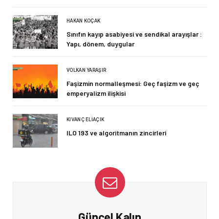
HAKAN KOÇAK
Sınıfın kayıp asabiyesi ve sendikal arayışlar :
Yapı, dönem, duygular
VOLKAN YARAŞIR
Faşizmin normalleşmesi: Geç faşizm ve geç
emperyalizm ilişkisi
KIVANÇ ELIAÇIK
ILO 193 ve algoritmanın zincirleri
Güncel Kalın