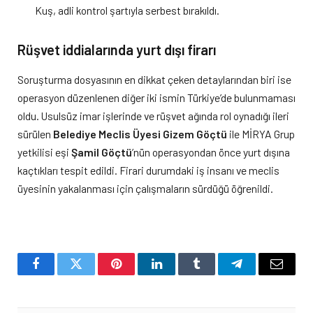
Kuş, adli kontrol şartıyla serbest bırakıldı.
Rüşvet iddialarında yurt dışı firarı
Soruşturma dosyasının en dikkat çeken detaylarından biri ise
operasyon düzenlenen diğer iki ismin Türkiye’de bulunmaması
oldu. Usulsüz imar işlerinde ve rüşvet ağında rol oynadığı ileri
sürülen
Belediye Meclis Üyesi Gizem Göçtü
ile MİRYA Grup
yetkilisi eşi
Şamil Göçtü
’nün operasyondan önce yurt dışına
kaçtıkları tespit edildi. Firari durumdaki iş insanı ve meclis
üyesinin yakalanması için çalışmaların sürdüğü öğrenildi.
Facebook
Twitter
Pinterest
LinkedIn
Tumblr
Telegram
Email