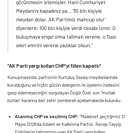
görünmesin istemişler. Hani Cumhuriyet
Meydanı’nı kapadınız ya… ‘30 bin kişiyle
meydan dolar, AK Partimiz mahcup olur’
diyenlere; 100 bin kişiyle verdi cevabı İzmir. O
buluşmaya engel olma talimatı verene, o ‘Gazı
sıkın’ emrini verene yazıklar olsun.”
“AK Parti yargı kolları CHP’yi fiilen kapattı”
Konuşmasında, partisinin Kurtuluş Savaşı meydanlarında
kurulduğunu ve hiçbir gücün delegenin ile üyelerin iradesini
gasp edemeyeceğini vurgulayan Özgür Özel, son “mutlak
butlan” kararına dair zehir zemberek açıklamalarda bulundu:
Atanmış CHP ve seçilmiş CHP:
“Maalesef geçtiğimiz 21
Mayıs 2026’da Adalet ve Kalkınma Partisi, Recep Tayyip
Erdoğan’ın talimatına uyan AK Parti yargı kolları