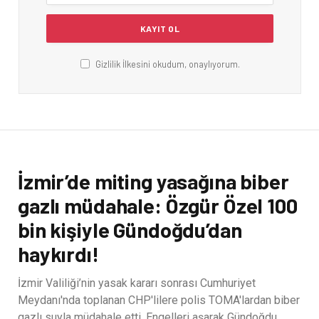
Gizlilik İlkesini okudum, onaylıyorum.
İzmir’de miting yasağına biber
gazlı müdahale: Özgür Özel 100
bin kişiyle Gündoğdu’dan
haykırdı!
İzmir Valiliği’nin yasak kararı sonrası Cumhuriyet
Meydanı'nda toplanan CHP'lilere polis TOMA'lardan biber
gazlı suyla müdahale etti. Engelleri aşarak Gündoğdu