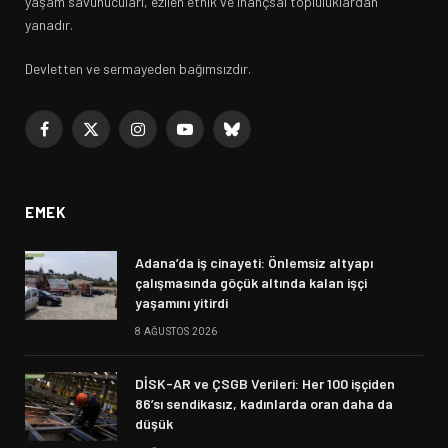
yaşam savunucuları, ezilen etnik ve inançsal topluluklardan
yanadır.
Devletten ve sermayeden bağımsızdır.
Facebook
X
Instagram
YouTube
Bluesky
(Twitter)
EMEK
Adana’da iş cinayeti: Önlemsiz altyapı
çalışmasında göçük altında kalan işçi
yaşamını yitirdi
8 AĞUSTOS 2026
DİSK-AR ve ÇSGB Verileri: Her 100 işçiden
86’sı sendikasız, kadınlarda oran daha da
düşük