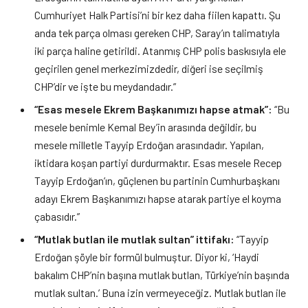
Cumhuriyet Halk Partisi’ni bir kez daha fiilen kapattı. Şu
anda tek parça olması gereken CHP, Saray’ın talimatıyla
iki parça haline getirildi. Atanmış CHP polis baskısıyla ele
geçirilen genel merkezimizdedir, diğeri ise seçilmiş
CHP’dir ve işte bu meydandadır.”
“Esas mesele Ekrem Başkanımızı hapse atmak”:
“Bu
mesele benimle Kemal Bey’in arasında değildir, bu
mesele milletle Tayyip Erdoğan arasındadır. Yapılan,
iktidara koşan partiyi durdurmaktır. Esas mesele Recep
Tayyip Erdoğan’ın, güçlenen bu partinin Cumhurbaşkanı
adayı Ekrem Başkanımızı hapse atarak partiye el koyma
çabasıdır.”
“Mutlak butlan ile mutlak sultan” ittifakı:
“Tayyip
Erdoğan şöyle bir formül bulmuştur. Diyor ki, ‘Haydi
bakalım CHP’nin başına mutlak butlan, Türkiye’nin başında
mutlak sultan.’ Buna izin vermeyeceğiz. Mutlak butlan ile