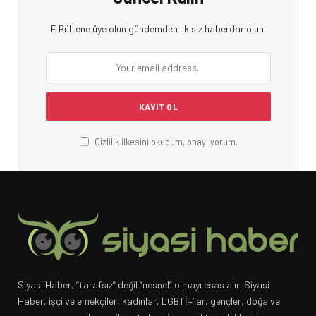
E Bültene üye olun gündemden ilk siz haberdar olun.
Gizlilik İlkesini okudum, onaylıyorum.
Siyasi Haber, “tarafsız” değil “nesnel” olmayı esas alır. Siyasi
Haber, işçi ve emekçiler, kadınlar, LGBTİ+’lar, gençler, doğa ve