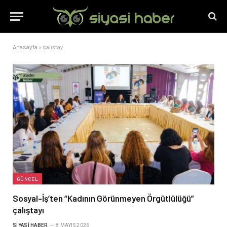
Anasayfa
»
çalıştay
GÜNCEL
Sosyal-İş’ten “Kadının Görünmeyen Örgütlülüğü”
çalıştayı
SIYASI HABER
8 MAYIS 2026