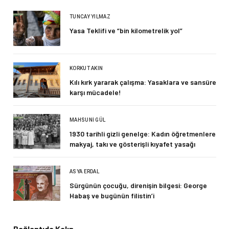
TUNCAY YILMAZ
Yasa Teklifi ve “bin kilometrelik yol”
KORKUT AKIN
Kılı kırk yararak çalışma: Yasaklara ve sansüre
karşı mücadele!
MAHSUNI GÜL
1930 tarihli gizli genelge: Kadın öğretmenlere
makyaj, takı ve gösterişli kıyafet yasağı
ASYA ERDAL
Sürgünün çocuğu, direnişin bilgesi: George
Habaş ve bugünün filistin’i
Bağlantıda Kalın