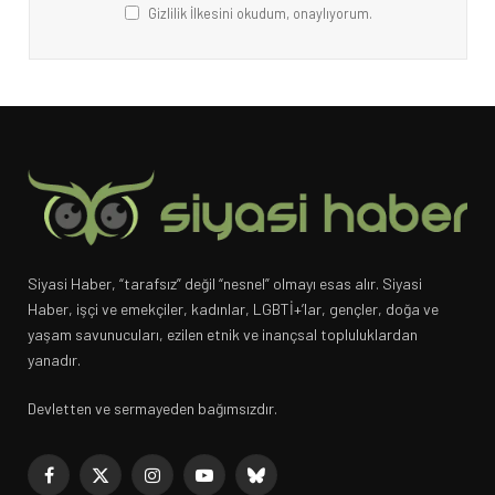
Gizlilik İlkesini okudum, onaylıyorum.
Siyasi Haber, “tarafsız” değil “nesnel” olmayı esas alır. Siyasi
Haber, işçi ve emekçiler, kadınlar, LGBTİ+’lar, gençler, doğa ve
yaşam savunucuları, ezilen etnik ve inançsal topluluklardan
yanadır.
Devletten ve sermayeden bağımsızdır.
Facebook
X
Instagram
YouTube
Bluesky