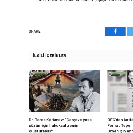
SHARE.
Faceboo
İLGILI İÇERIKLER
Dr. Toros Korkmaz: “Çerçeve yasa
DFG’den katle
çözüm için hukuksal zemin
Ferhat Tepe,
oluşturabilir”
Orhan için an