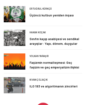
ERTUĞRUL KÜRKÇÜ
Üçüncü kutbun yeniden inşası
HAKAN KOÇAK
Sınıfın kayıp asabiyesi ve sendikal
arayışlar : Yapı, dönem, duygular
VOLKAN YARAŞIR
Faşizmin normalleşmesi: Geç
faşizm ve geç emperyalizm ilişkisi
KIVANÇ ELIAÇIK
ILO 193 ve algoritmanın zincirleri