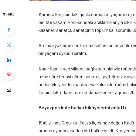
Kamera karşısındaki güçlü duruşunu yaşamın içinde 
SHARE
birlikte yaşamı konusundaki açıklamalarıyla sık sı
kazanan sanatçı, sanatçının toplumsal sorumlulu
Ardında yüzlerce unutulmaz sahne, onlarca film ve
bir yaşam öyküsü bıraktı.
Kadir İnanır, son yıllarda sağlık sorunlarıyla mücad
uzun süre tedavi gören sanatçı, geçtiğimiz mayıs 
nedeniyle yeniden hastaneye kaldırıldı. Yoğun ba
İnanır, doktorların tüm müdahalelerine rağmen 26 H
Beyazperdede halkın hikâyelerini anlattı
1949 yılında Ordu’nun Fatsa ilçesinde doğan Kadir İ
aranan oyuncularından biri haline geldi. Kariyeri