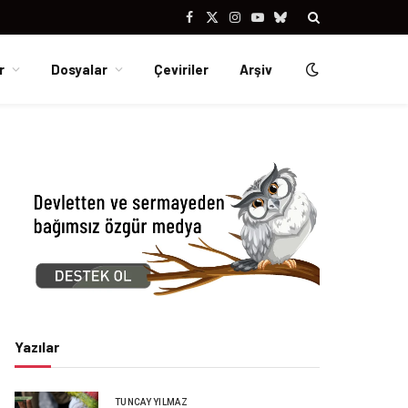
Facebook
X
Instagram
YouTube
Bluesky
(Twitter)
r
Dosyalar
Çeviriler
Arşiv
Yazılar
TUNCAY YILMAZ