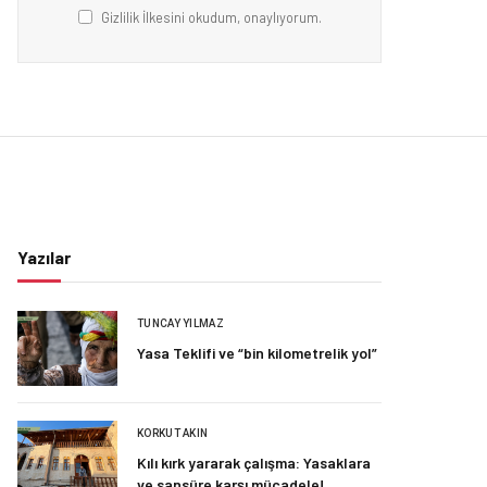
Gizlilik İlkesini okudum, onaylıyorum.
Yazılar
TUNCAY YILMAZ
Yasa Teklifi ve “bin kilometrelik yol”
KORKUT AKIN
Kılı kırk yararak çalışma: Yasaklara
ve sansüre karşı mücadele!