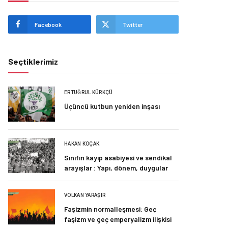
Facebook
Twitter
Seçtiklerimiz
ERTUĞRUL KÜRKÇÜ
Üçüncü kutbun yeniden inşası
HAKAN KOÇAK
Sınıfın kayıp asabiyesi ve sendikal
arayışlar : Yapı, dönem, duygular
VOLKAN YARAŞIR
Faşizmin normalleşmesi: Geç
faşizm ve geç emperyalizm ilişkisi