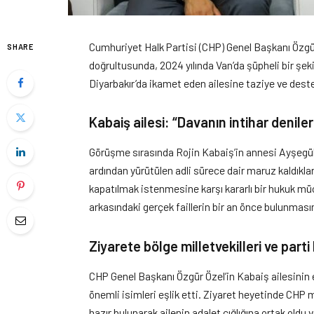
Cumhuriyet Halk Partisi (CHP) Genel Başkanı Özgü
SHARE
doğrultusunda, 2024 yılında Van’da şüpheli bir şek
Diyarbakır’da ikamet eden ailesine taziye ve dest
Kabaiş ailesi: “Davanın intihar denile
Görüşme sırasında Rojin Kabaiş’in annesi Ayşegül
ardından yürütülen adli sürece dair maruz kaldıkları 
kapatılmak istenmesine karşı kararlı bir hukuk müca
arkasındaki gerçek faillerin bir an önce bulunmasını
Ziyarete bölge milletvekilleri ve parti 
CHP Genel Başkanı Özgür Özel’in Kabaiş ailesinin e
önemli isimleri eşlik etti. Ziyaret heyetinde CHP m
hazır bulunarak ailenin adalet çığlığına ortak oldu 