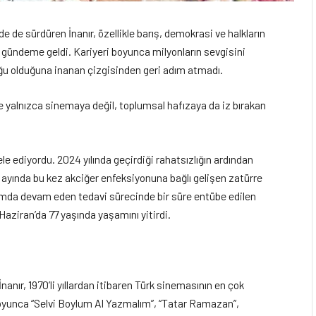
de sürdüren İnanır, özellikle barış, demokrasi ve halkların
k gündeme geldi. Kariyeri boyunca milyonların sevgisini
ğu olduğuna inanan çizgisinden geri adım atmadı.
 yalnızca sinemaya değil, toplumsal hafızaya da iz bırakan
ele ediyordu. 2024 yılında geçirdiği rahatsızlığın ardından
ayında bu kez akciğer enfeksiyonuna bağlı gelişen zatürre
kımda devam eden tedavi sürecinde bir süre entübe edilen
aziran’da 77 yaşında yaşamını yitirdi.
nanır, 1970’li yıllardan itibaren Türk sinemasının en çok
 boyunca “Selvi Boylum Al Yazmalım”, “Tatar Ramazan”,