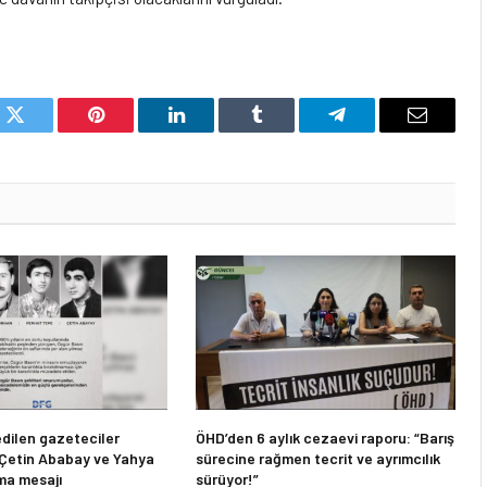
k
Twitter
Pinterest
LinkedIn
Tumblr
Telegram
Email
dilen gazeteciler
ÖHD’den 6 aylık cezaevi raporu: “Barış
 Çetin Ababay ve Yahya
sürecine rağmen tecrit ve ayrımcılık
ma mesajı
sürüyor!”