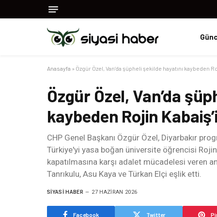
Günc
Anasayfa
»
Özgür Özel, Van’da şüpheli şekilde hayatını kaybeden Roji
Özgür Özel, Van’da şüph
kaybeden Rojin Kabaiş’in
CHP Genel Başkanı Özgür Özel, Diyarbakır prog
Türkiye'yi yasa boğan üniversite öğrencisi Rojin K
kapatılmasına karşı adalet mücadelesi veren ann
Tanrıkulu, Asu Kaya ve Türkan Elçi eşlik etti.
SIYASI HABER
27 HAZIRAN 2026
Facebook
Twitter
Pi