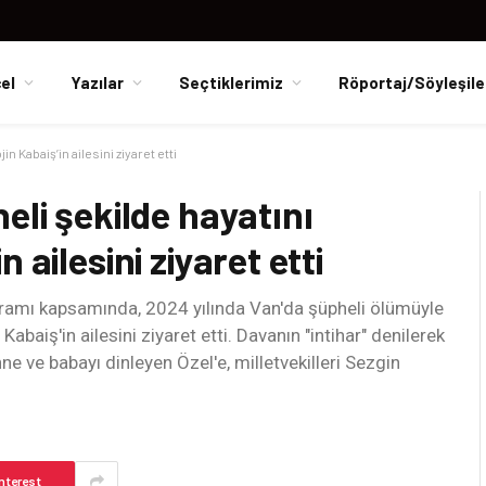
el
Yazılar
Seçtiklerimiz
Röportaj/Söyleşile
n Kabaiş’in ailesini ziyaret etti
eli şekilde hayatını
 ailesini ziyaret etti
ramı kapsamında, 2024 yılında Van'da şüpheli ölümüyle
abaiş'in ailesini ziyaret etti. Davanın "intihar" denilerek
e ve babayı dinleyen Özel'e, milletvekilleri Sezgin
nterest