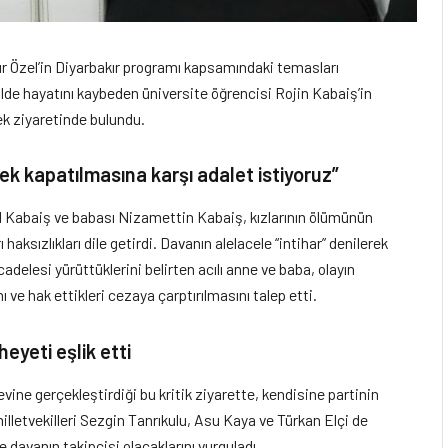
r Özel’in Diyarbakır programı kapsamındaki temasları
ilde hayatını kaybeden üniversite öğrencisi Rojin Kabaiş’in
ek ziyaretinde bulundu.
rek kapatılmasına karşı adalet istiyoruz”
 Kabaiş ve babası Nizamettin Kabaiş, kızlarının ölümünün
haksızlıkları dile getirdi. Davanın alelacele “intihar” denilerek
delesi yürüttüklerini belirten acılı anne ve baba, olayın
 ve hak ettikleri cezaya çarptırılmasını talep etti.
heyeti eşlik etti
vine gerçekleştirdiği bu kritik ziyarette, kendisine partinin
illetvekilleri Sezgin Tanrıkulu, Asu Kaya ve Türkan Elçi de
ve davanın takipçisi olacaklarını vurguladı.