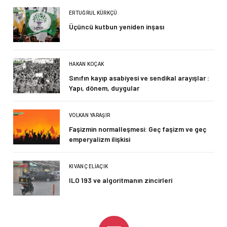
ERTUĞRUL KÜRKÇÜ
Üçüncü kutbun yeniden inşası
HAKAN KOÇAK
Sınıfın kayıp asabiyesi ve sendikal arayışlar :
Yapı, dönem, duygular
VOLKAN YARAŞIR
Faşizmin normalleşmesi: Geç faşizm ve geç
emperyalizm ilişkisi
KIVANÇ ELIAÇIK
ILO 193 ve algoritmanın zincirleri