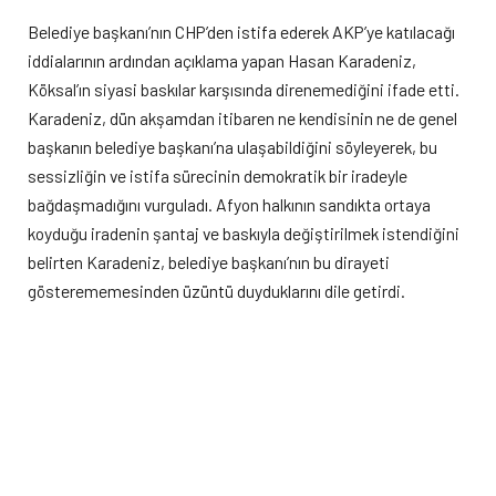
Belediye başkanı’nın CHP’den istifa ederek AKP’ye katılacağı
iddialarının ardından açıklama yapan Hasan Karadeniz,
Köksal’ın siyasi baskılar karşısında direnemediğini ifade etti.
Karadeniz, dün akşamdan itibaren ne kendisinin ne de genel
başkanın belediye başkanı’na ulaşabildiğini söyleyerek, bu
sessizliğin ve istifa sürecinin demokratik bir iradeyle
bağdaşmadığını vurguladı. Afyon halkının sandıkta ortaya
koyduğu iradenin şantaj ve baskıyla değiştirilmek istendiğini
belirten Karadeniz, belediye başkanı’nın bu dirayeti
gösterememesinden üzüntü duyduklarını dile getirdi.
“Ya AKP rozeti ya kelepçe”
Türkiye’de kirli bir siyaset yürütüldüğünü savunan Karadeniz,
belediye başkanlarına “Ya AKP rozeti takacaksın ya da
kelepçeyle hapishanenin yolunu tutacaksın” şeklinde bir
dayatma yapıldığını iddia etti. Sandıkta kazanılamayan