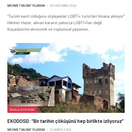
MEHMET MURAT YILDIRIM
30 HAZIRAN 2026
“Turizm kenti olduğunu söyleyenler LGBTİ+ turistleri limana almıyor”
Hikmet Hazer, alınan kararın yalnızca LGBTİ+‘ları değil,
Kuşadası’nın ekonomik ve toplumsal yaşamını…
EKOLOJI VE KENT
EKODOSD: “Bir tarihin çöküşünü hep birlikte izliyoruz”
MEHMET MURAT YILDIRIM
20 MAYIS 2026