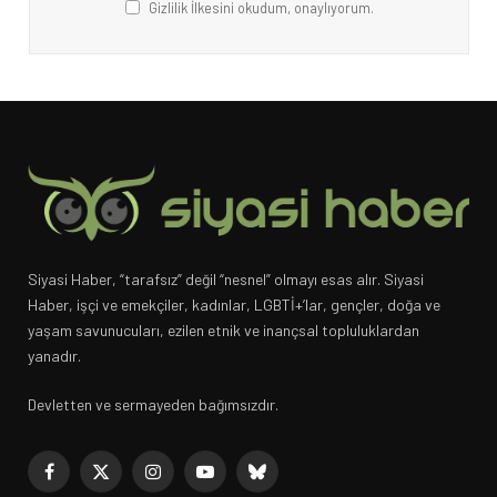
Gizlilik İlkesini okudum, onaylıyorum.
Siyasi Haber, “tarafsız” değil “nesnel” olmayı esas alır. Siyasi
Haber, işçi ve emekçiler, kadınlar, LGBTİ+’lar, gençler, doğa ve
yaşam savunucuları, ezilen etnik ve inançsal topluluklardan
yanadır.
Devletten ve sermayeden bağımsızdır.
Facebook
X
Instagram
YouTube
Bluesky