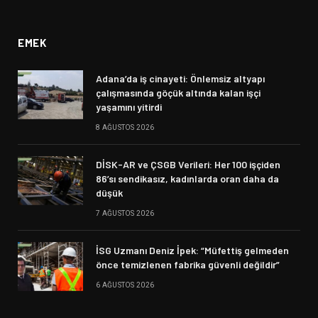
(Twitter)
EMEK
Adana’da iş cinayeti: Önlemsiz altyapı
çalışmasında göçük altında kalan işçi
yaşamını yitirdi
8 AĞUSTOS 2026
DİSK-AR ve ÇSGB Verileri: Her 100 işçiden
86’sı sendikasız, kadınlarda oran daha da
düşük
7 AĞUSTOS 2026
İSG Uzmanı Deniz İpek: “Müfettiş gelmeden
önce temizlenen fabrika güvenli değildir”
6 AĞUSTOS 2026