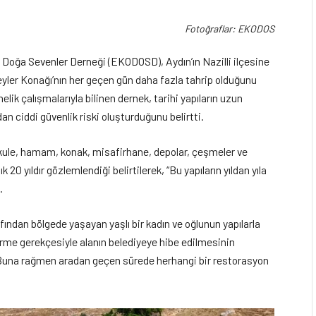
Fotoğraflar: EKODOS
oğa Sevenler Derneği (EKODOSD), Aydın’ın Nazilli ilçesine
eyler Konağı’nın her geçen gün daha fazla tahrip olduğunu
lik çalışmalarıyla bilinen dernek, tarihi yapıların uzun
dan ciddi güvenlik riski oluşturduğunu belirtti.
 kule, hamam, konak, misafirhane, depolar, çeşmeler ve
 20 yıldır gözlemlendiği belirtilerek, “Bu yapıların yıldan yıla
.
ından bölgede yaşayan yaşlı bir kadın ve oğlunun yapılarla
rme gerekçesiyle alanın belediyeye hibe edilmesinin
dı. Buna rağmen aradan geçen sürede herhangi bir restorasyon