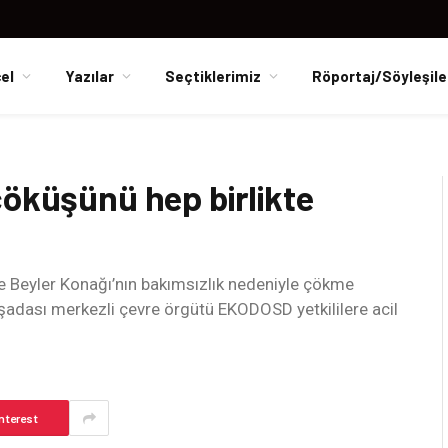
el
Yazılar
Seçtiklerimiz
Röportaj/Söyleşile
çöküşünü hep birlikte
 ve Beyler Konağı’nın bakımsızlık nedeniyle çökme
 Kuşadası merkezli çevre örgütü EKODOSD yetkililere acil
nterest