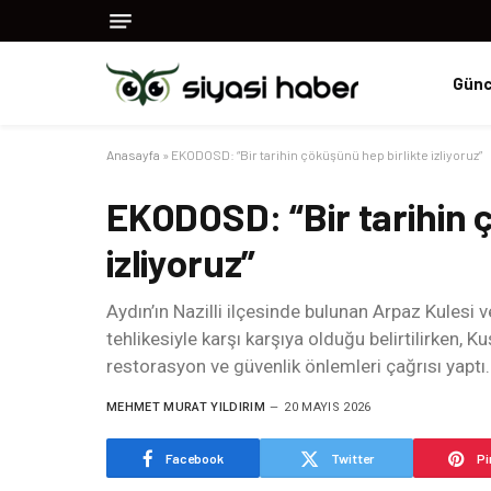
Günc
Anasayfa
»
EKODOSD: “Bir tarihin çöküşünü hep birlikte izliyoruz”
EKODOSD: “Bir tarihin 
izliyoruz”
Aydın’ın Nazilli ilçesinde bulunan Arpaz Kulesi
tehlikesiyle karşı karşıya olduğu belirtilirken,
restorasyon ve güvenlik önlemleri çağrısı yaptı.
MEHMET MURAT YILDIRIM
20 MAYIS 2026
Facebook
Twitter
Pi