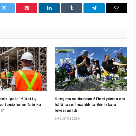
k
Twitter
Pinterest
LinkedIn
Tumblr
Telegram
Email
niz İpek: “Müfettiş
Hiroşima saldırısının 81’inci yılında acı
e temizlenen fabrika
hâlâ taze: İnsanlık tarihinin kara
ir”
lekesi anıldı
6 AĞUSTOS 2026