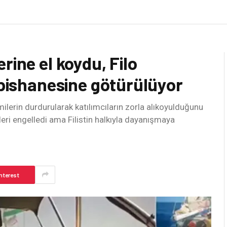
rine el koydu, Filo
apishanesine götürülüyor
erin durdurularak katılımcıların zorla alıkoyulduğunu
ileri engelledi ama Filistin halkıyla dayanışmaya
nterest