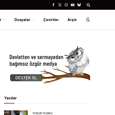
Facebook
X
Instagram
YouTube
Bluesky
(Twitter)
r
Dosyalar
Çeviriler
Arşiv
Yazılar
TUNCAY YILMAZ