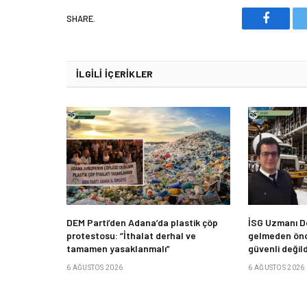
SHARE.
Faceboo
İLGILI İÇERIKLER
DEM Parti’den Adana’da plastik çöp
İSG Uzmanı De
protestosu: “İthalat derhal ve
gelmeden önc
tamamen yasaklanmalı”
güvenli değild
6 AĞUSTOS 2026
6 AĞUSTOS 2026