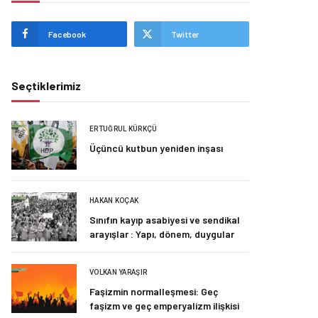
Facebook
Twitter
Seçtiklerimiz
ERTUĞRUL KÜRKÇÜ
Üçüncü kutbun yeniden inşası
HAKAN KOÇAK
Sınıfın kayıp asabiyesi ve sendikal
arayışlar : Yapı, dönem, duygular
VOLKAN YARAŞIR
Faşizmin normalleşmesi: Geç
faşizm ve geç emperyalizm ilişkisi