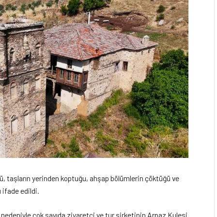
ğü, taşların yerinden koptuğu, ahşap bölümlerin çöktüğü ve
ifade edildi.
 nedeniyle çok sayıda ziyaretçi ve tur şirketinin Arpaz Kulesi