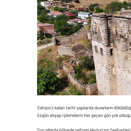
Sahipsiz kalan tarihi yapılarda duvarların döküldü
özgün ahşap işlemelerin her geçen gün yok olduğu 
Son yıllarda bölgede gelişen ekoturizm faaliyetleri