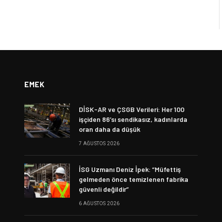
EMEK
DİSK-AR ve ÇSGB Verileri: Her 100
işçiden 86’sı sendikasız, kadınlarda
oran daha da düşük
7 AĞUSTOS 2026
İSG Uzmanı Deniz İpek: “Müfettiş
gelmeden önce temizlenen fabrika
güvenli değildir”
6 AĞUSTOS 2026