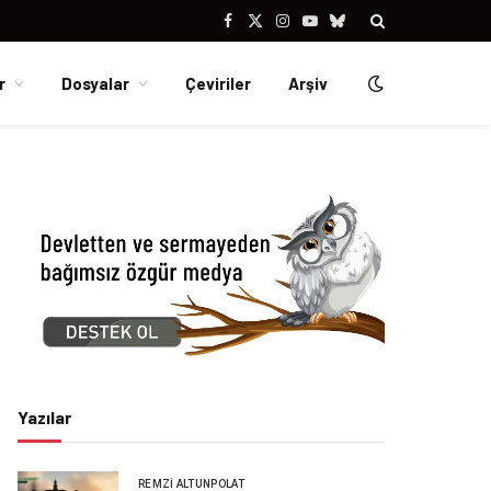
Facebook
X
Instagram
YouTube
Bluesky
(Twitter)
r
Dosyalar
Çeviriler
Arşiv
Yazılar
REMZI ALTUNPOLAT