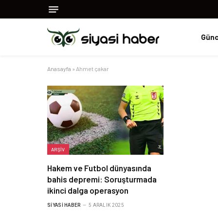
Günc
Anasayfa
»
Ahmet çakar
ARŞIV
Hakem ve Futbol dünyasında
bahis depremi: Soruşturmada
ikinci dalga operasyon
SIYASI HABER
5 ARALIK 2025