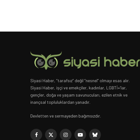
Siyasi Haber, “tarafsız” değil “nesnel” olmayı esas alır.
Siyasi Haber, işçi ve emekçiler, kadınlar, LGBTİ+’lar,
gençler, doğa ve yaşam savunucuları, ezilen etnik ve
inançsal topluluklardan yanadır.
Devletten ve sermayeden bağımsızdır.
Facebook
X
Instagram
YouTube
Bluesky