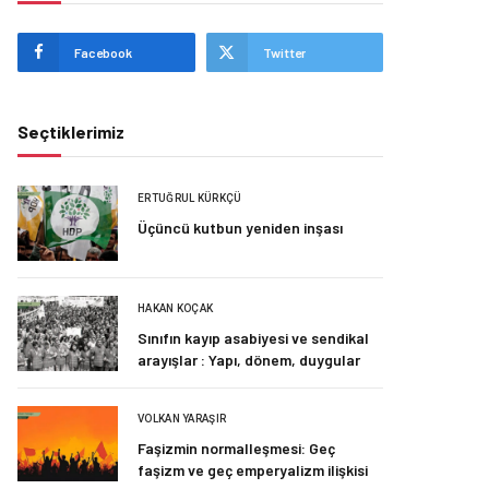
Facebook
Twitter
Seçtiklerimiz
ERTUĞRUL KÜRKÇÜ
Üçüncü kutbun yeniden inşası
HAKAN KOÇAK
Sınıfın kayıp asabiyesi ve sendikal
arayışlar : Yapı, dönem, duygular
VOLKAN YARAŞIR
Faşizmin normalleşmesi: Geç
faşizm ve geç emperyalizm ilişkisi