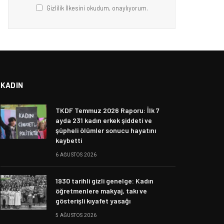
Gizlilik İlkesini okudum, onaylıyorum.
KADIN
TKDF Temmuz 2026 Raporu: İlk 7
ayda 231 kadın erkek şiddeti ve
şüpheli ölümler sonucu hayatını
kaybetti
6 AĞUSTOS 2026
1930 tarihli gizli genelge: Kadın
öğretmenlere makyaj, takı ve
gösterişli kıyafet yasağı
5 AĞUSTOS 2026