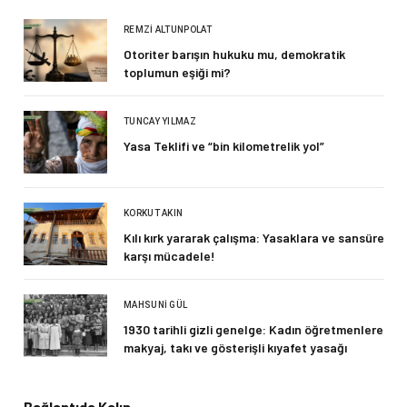
REMZI ALTUNPOLAT
Otoriter barışın hukuku mu, demokratik
toplumun eşiği mi?
TUNCAY YILMAZ
Yasa Teklifi ve “bin kilometrelik yol”
KORKUT AKIN
Kılı kırk yararak çalışma: Yasaklara ve sansüre
karşı mücadele!
MAHSUNI GÜL
1930 tarihli gizli genelge: Kadın öğretmenlere
makyaj, takı ve gösterişli kıyafet yasağı
Bağlantıda Kalın