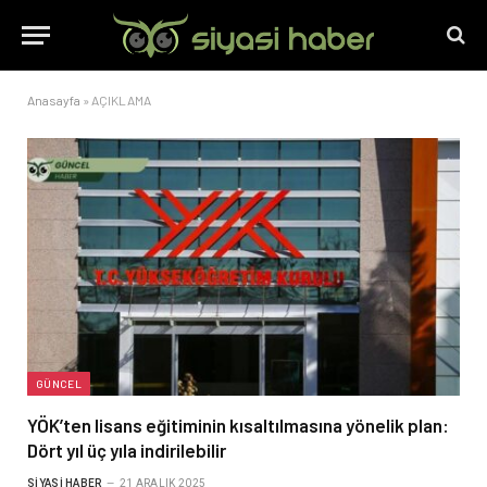
Anasayfa
»
AÇIKLAMA
GÜNCEL
YÖK’ten lisans eğitiminin kısaltılmasına yönelik plan:
Dört yıl üç yıla indirilebilir
SIYASI HABER
21 ARALIK 2025