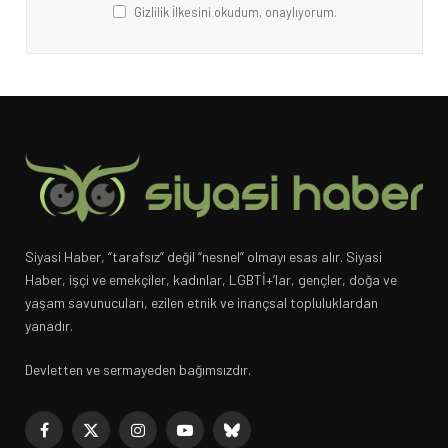
Gizlilik İlkesini okudum, onaylıyorum.
Siyasi Haber, “tarafsız” değil “nesnel” olmayı esas alır. Siyasi
Haber, işçi ve emekçiler, kadınlar, LGBTİ+’lar, gençler, doğa ve
yaşam savunucuları, ezilen etnik ve inançsal topluluklardan
yanadır.
Devletten ve sermayeden bağımsızdır.
Facebook
X
Instagram
YouTube
Bluesky