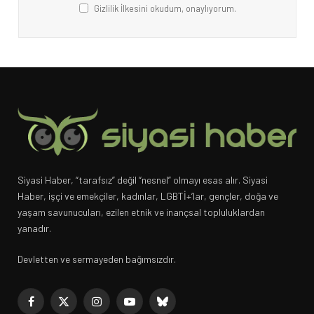
Gizlilik İlkesini okudum, onaylıyorum.
Siyasi Haber, “tarafsız” değil “nesnel” olmayı esas alır. Siyasi
Haber, işçi ve emekçiler, kadınlar, LGBTİ+’lar, gençler, doğa ve
yaşam savunucuları, ezilen etnik ve inançsal topluluklardan
yanadır.
Devletten ve sermayeden bağımsızdır.
Facebook
X
Instagram
YouTube
Bluesky