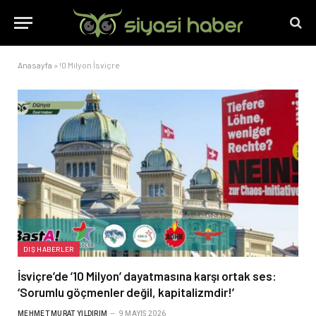
Anasayfa
»
!0 Milyon İsviçre
DIŞ HABERLER
İsviçre’de ’10 Milyon’ dayatmasına karşı ortak ses:
‘Sorumlu göçmenler değil, kapitalizmdir!’
MEHMET MURAT YILDIRIM
9 MAYIS 2026