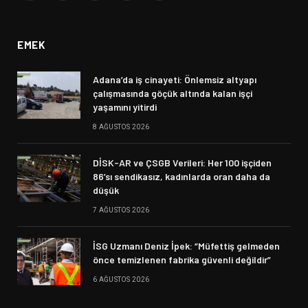
(Twitter)
EMEK
Adana’da iş cinayeti: Önlemsiz altyapı
çalışmasında göçük altında kalan işçi
yaşamını yitirdi
8 AĞUSTOS 2026
DİSK-AR ve ÇSGB Verileri: Her 100 işçiden
86’sı sendikasız, kadınlarda oran daha da
düşük
7 AĞUSTOS 2026
İSG Uzmanı Deniz İpek: “Müfettiş gelmeden
önce temizlenen fabrika güvenli değildir”
6 AĞUSTOS 2026