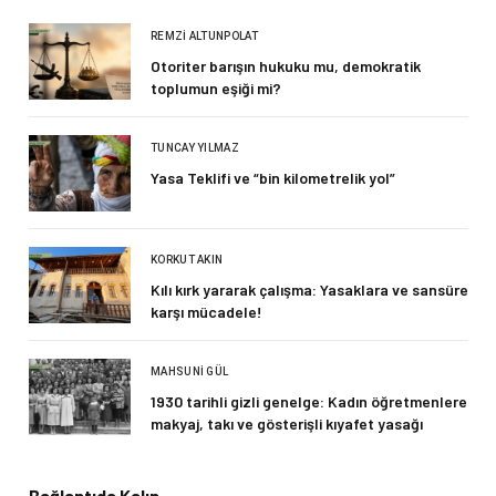
REMZI ALTUNPOLAT
Otoriter barışın hukuku mu, demokratik
toplumun eşiği mi?
TUNCAY YILMAZ
Yasa Teklifi ve “bin kilometrelik yol”
KORKUT AKIN
Kılı kırk yararak çalışma: Yasaklara ve sansüre
karşı mücadele!
MAHSUNI GÜL
1930 tarihli gizli genelge: Kadın öğretmenlere
makyaj, takı ve gösterişli kıyafet yasağı
Bağlantıda Kalın