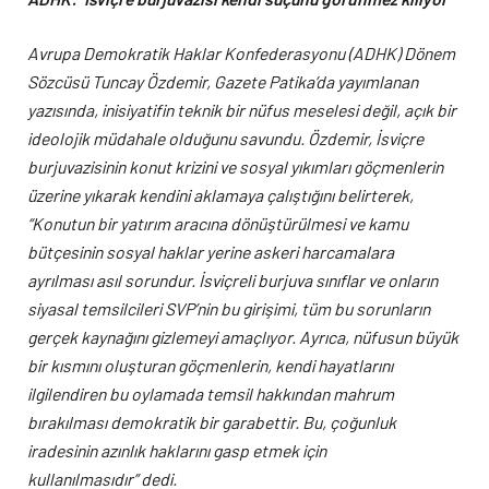
Avrupa Demokratik Haklar Konfederasyonu (ADHK) Dönem
Sözcüsü Tuncay Özdemir, Gazete Patika’da yayımlanan
yazısında, inisiyatifin teknik bir nüfus meselesi değil, açık bir
ideolojik müdahale olduğunu savundu. Özdemir, İsviçre
burjuvazisinin konut krizini ve sosyal yıkımları göçmenlerin
üzerine yıkarak kendini aklamaya çalıştığını belirt
erek,
“Konutun bir yatırım aracına dönüştürülmesi ve kamu
bütçesinin sosyal haklar yerine askeri harcamalara
ayrılması asıl sorundur. İsviçreli burjuva sınıflar ve onların
siyasal temsilcileri SVP’nin bu girişimi, tüm bu sorunların
gerçek kaynağını gizlemeyi amaçlıyor. Ayrıca, nüfusun büyük
bir kısmını oluşturan göçmenlerin, kendi hayatlarını
ilgilendiren bu oylamada temsil hakkından mahrum
bırakılması demokratik bir garabettir. Bu, çoğunluk
iradesinin azınlık haklarını gasp etmek için
kullanılmasıdır”
dedi.