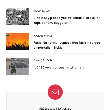
HAKAN KOÇAK
Sınıfın kayıp asabiyesi ve sendikal arayışlar :
Yapı, dönem, duygular
VOLKAN YARAŞIR
Faşizmin normalleşmesi: Geç faşizm ve geç
emperyalizm ilişkisi
KIVANÇ ELIAÇIK
ILO 193 ve algoritmanın zincirleri
Güncel Kalın