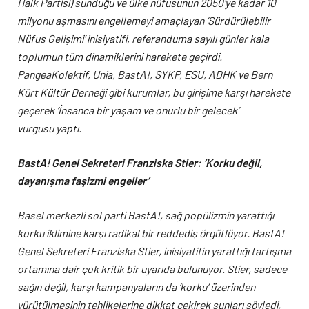
Halk Partisi) sunduğu ve ülke nüfusunun 2050’ye kadar 10
milyonu aşmasını engellemeyi amaçlayan ‘Sürdürülebilir
Nüfus Gelişimi’ inisiyatifi, referanduma sayılı günler kala
toplumun tüm dinamiklerini harekete geçirdi.
PangeaKolektif, Unia, BastA!, SYKP, ESU, ADHK ve Bern
Kürt Kültür Derneği gibi kurumlar, bu girişime karşı harekete
geçerek ‘İnsanca bir yaşam ve onurlu bir gelecek’
vurgusu yaptı.
BastA! Genel Sekreteri Franziska Stier: ‘Korku değil,
dayanışma faşizmi engeller’
Basel merkezli sol parti BastA!, sağ popülizmin yarattığı
korku iklimine karşı radikal bir reddediş örgütlüyor. BastA!
Genel Sekreteri Franziska Stier, inisiyatifin yarattığı tartışma
ortamına dair çok kritik bir uyarıda bulunuyor. Stier, sadece
sağın değil, karşı kampanyaların da ‘korku’ üzerinden
yürütülmesinin tehlikelerine dikkat çeki
rek şunları söyledi,