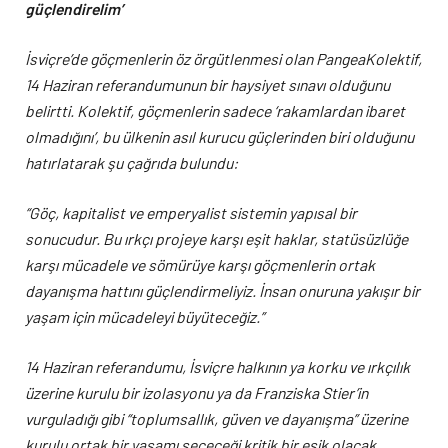
güçlendirelim’
İsviçre’de göçmenlerin öz örgütlenmesi olan
PangeaKolektif,
14 Haziran referandumunun bir haysiyet sınavı olduğunu
belirtti. Kolektif, göçmenlerin sadece ‘rakamlardan ibaret
olmadığını’, bu ülkenin asıl kurucu güçlerinden biri olduğunu
hatırlatarak şu çağrıda bulundu:
“Göç, kapitalist ve emperyalist sistemin yapısal bir
sonucudur. Bu ırkçı projeye karşı eşit haklar, statüsüzlüğe
karşı mücadele ve sömürüye karşı göçmenlerin ortak
dayanışma hattını güçlendirmeliyiz. İnsan onuruna yakışır bir
yaşam için mücadeleyi büyüteceğiz.”
14 Haziran referandumu, İsviçre halkının ya korku ve ırkçılık
üzerine kurulu bir izolasyonu ya da Franziska Stier’in
vurguladığı gibi “toplumsallık, güven ve dayanışma” üzerine
kurulu ortak bir yaşamı seçeceği kritik bir eşik olacak.