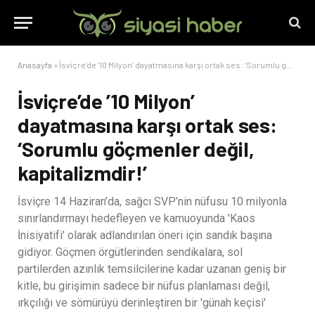
Anasayfa
»
İsviçre’de ’10 Milyon’ dayatmasına karşı ortak ses: ‘Sorumlu göçmenler değil, kapitalizmdir!’
İsviçre’de ’10 Milyon’
dayatmasına karşı ortak ses:
‘Sorumlu göçmenler değil,
kapitalizmdir!’
İsviçre 14 Haziran’da, sağcı SVP’nin nüfusu 10 milyonla
sınırlandırmayı hedefleyen ve kamuoyunda 'Kaos
İnisiyatifi' olarak adlandırılan öneri için sandık başına
gidiyor. Göçmen örgütlerinden sendikalara, sol
partilerden azınlık temsilcilerine kadar uzanan geniş bir
kitle, bu girişimin sadece bir nüfus planlaması değil,
ırkçılığı ve sömürüyü derinleştiren bir 'günah keçisi'