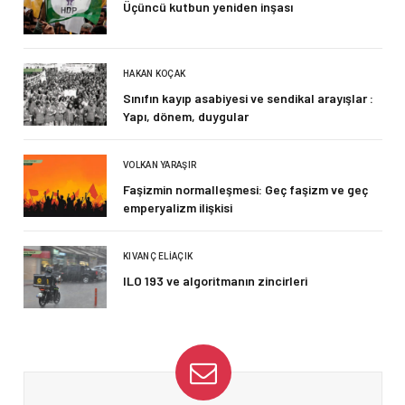
Üçüncü kutbun yeniden inşası
HAKAN KOÇAK
Sınıfın kayıp asabiyesi ve sendikal arayışlar :
Yapı, dönem, duygular
VOLKAN YARAŞIR
Faşizmin normalleşmesi: Geç faşizm ve geç
emperyalizm ilişkisi
KIVANÇ ELIAÇIK
ILO 193 ve algoritmanın zincirleri