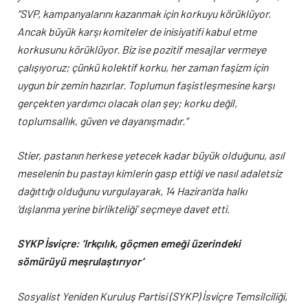
“SVP, kampanyalarını kazanmak için korkuyu körüklüyor.
Ancak büyük karşı komiteler de inisiyatifi kabul etme
korkusunu körüklüyor. Biz ise pozitif mesajlar vermeye
çalışıyoruz; çünkü kolektif korku, her zaman faşizm için
uygun bir zemin hazırlar. Toplumun faşistleşmesine karşı
gerçekten yardımcı olacak olan şey; korku değil,
toplumsallık, güven ve dayanışmadır.”
Stier, pastanın herkese yetecek kadar büyük olduğunu, asıl
meselenin bu pastayı kimlerin gasp ettiği ve nasıl adaletsiz
dağıttığı olduğunu vurgulayarak, 14 Haziran’da halkı
‘dışlanma yerine birlikteliği’ seçmeye davet etti.
SYKP İsviçre: ‘Irkçılık, göçmen emeği üzerindeki
sömürüyü meşrulaştırıyor’
Sosyalist Yeniden Kuruluş Partisi (SYKP) İsviçre Temsilciliği,