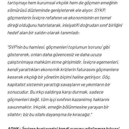
tartışmayı hem kurumsal ırkçılık hem de göçmen emeğinin
sömürüsü düzleminde genişleterek ele alıyor. SYKP,
göçmenlerin İsviçre refahının ve ekonomisinin en temel
direği olduğunu hatırlatarak, inisiyatifi doğrudan sınıf birliğini
hedef alan bir saldırı olarak tanımladı:
“SVP’nin bu hamlesi, göçmenleri toplumun ‘sorunu’ gibi
göstererek, onları daha güvencesiz ve daha ucuza
çalıştırılmaya mahkûm etme girişimidir. İsviçre egemenleri,
kendi yarattıkları ekonomik krizlerin faturasını göçmenlere
keserek ırkçılığı bir yönetim biçimi haline getiriyor. Göç,
kapitalist sistemin yarattığı savaşların ve yıkımların bir
sonucudur. Bu ırkçı saldırıya karşı durmak, sadece
göçmenleri değil, tüm işçi sınıfının kazanılmış haklarını
savunmaktır. Irkçılık, emeğin bölünmesine yarayan bir
silahtır; biz bu silahı dayanışma ile kıracağız.”
ADHK: ‘İsviçre burjuvazisi kendi suçunu görünmez kılıyor’