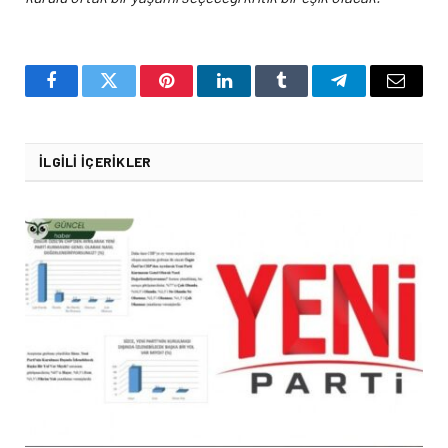
Facebook
Twitter
Pinterest
LinkedIn
Tumblr
Telegram
Email
İLGILI İÇERIKLER