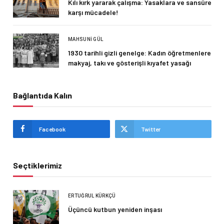
Kılı kırk yararak çalışma: Yasaklara ve sansüre
karşı mücadele!
MAHSUNI GÜL
1930 tarihli gizli genelge: Kadın öğretmenlere
makyaj, takı ve gösterişli kıyafet yasağı
Bağlantıda Kalın
Facebook
Twitter
Seçtiklerimiz
ERTUĞRUL KÜRKÇÜ
Üçüncü kutbun yeniden inşası