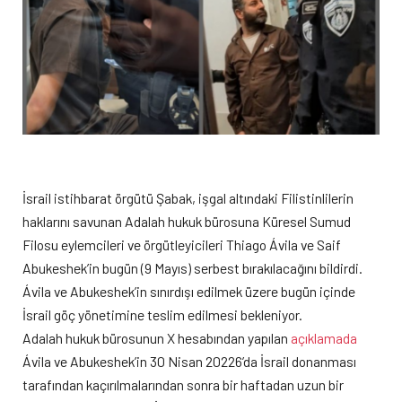
İsrail istihbarat örgütü Şabak, işgal altındaki Filistinlilerin
haklarını savunan Adalah hukuk bürosuna Küresel Sumud
Filosu eylemcileri ve örgütleyicileri Thiago Ávila ve Saif
Abukeshek’in bugün (9 Mayıs) serbest bırakılacağını bildirdi.
Ávila ve Abukeshek’in sınırdışı edilmek üzere bugün içinde
İsrail göç yönetimine teslim edilmesi bekleniyor.
Adalah hukuk bürosunun X hesabından yapılan
açıklamada
Ávila ve Abukeshek’in 30 Nisan 20226’da İsrail donanması
tarafından kaçırılmalarından sonra bir haftadan uzun bir