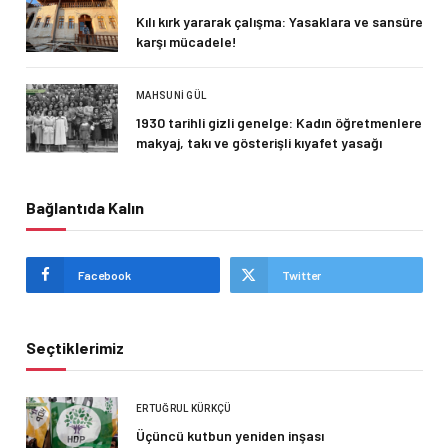
Kılı kırk yararak çalışma: Yasaklara ve sansüre
karşı mücadele!
MAHSUNI GÜL
1930 tarihli gizli genelge: Kadın öğretmenlere
makyaj, takı ve gösterişli kıyafet yasağı
Bağlantıda Kalın
Facebook
Twitter
Seçtiklerimiz
ERTUĞRUL KÜRKÇÜ
Üçüncü kutbun yeniden inşası