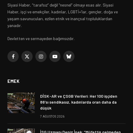
Siyasi Haber, “tarafsız” değil “nesnel” olmayı esas alır. Siyasi
Haber, işçi ve emekçiler, kadınlar, LGBTİ+’lar, gençler, doğa ve
yaşam savunucuları, ezilen etnik ve inançsal topluluklardan
yanadır.
Devletten ve sermayeden bağımsızdır.
Facebook
X
Instagram
YouTube
Bluesky
(Twitter)
EMEK
DİSK-AR ve ÇSGB Verileri: Her 100 işçiden
86’sı sendikasız, kadınlarda oran daha da
düşük
7 AĞUSTOS 2026
İSG Uzmanı Deniz İpek: “Müfettiş gelmeden