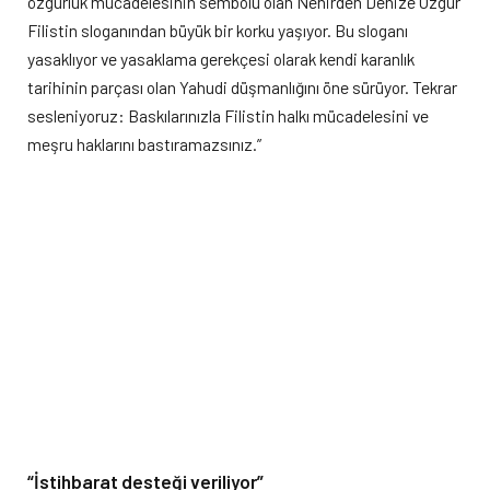
özgürlük mücadelesinin sembolü olan Nehirden Denize Özgür
Filistin sloganından büyük bir korku yaşıyor. Bu sloganı
yasaklıyor ve yasaklama gerekçesi olarak kendi karanlık
tarihinin parçası olan Yahudi düşmanlığını öne sürüyor. Tekrar
sesleniyoruz: Baskılarınızla Filistin halkı mücadelesini ve
meşru haklarını bastıramazsınız.”
“İstihbarat desteği veriliyor”