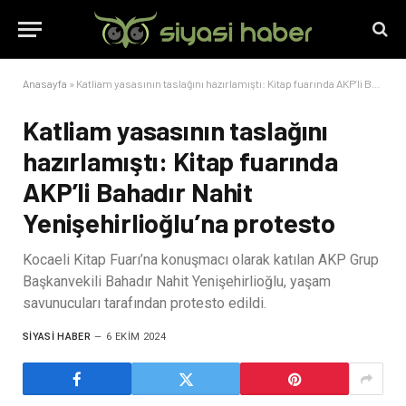
Anasayfa
»
Katliam yasasının taslağını hazırlamıştı: Kitap fuarında AKP’li Bahadır Nahit Yenişehirlioğlu’na protesto
Katliam yasasının taslağını
hazırlamıştı: Kitap fuarında
AKP’li Bahadır Nahit
Yenişehirlioğlu’na protesto
Kocaeli Kitap Fuarı’na konuşmacı olarak katılan AKP Grup
Başkanvekili Bahadır Nahit Yenişehirlioğlu, yaşam
savunucuları tarafından protesto edildi.
SIYASI HABER
6 EKIM 2024