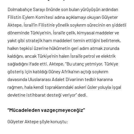
Dolmabahçe Sarayı önünde son bulan yürüyüşün ardından
Filistin Eylem Komitesi adına açıklamayı okuyan Gülyeter
Aktepe, İsrail’in Filistin’e yönelik soykırım sürecinin en şiddetli
döneminde Türkiye’nin, İsrail’e çelik, kimyasal maddeler ve
yakıt gibi stratejik ham maddeleri temin ettiğini belirterek,
halkın tepkisi üzerine hükümetin geri adım atmak zorunda
kaldığını, ancak Türkiye’nin halen İsrail’e petrol ve elektrik
sağladığını ifade etti. Aktepe, “Bu utanç yetmiyor, Türkiye
gösteriş için katıldığı Güney Afrika’nın açtığı soykırım
davasında Uluslararası Adalet Divan’ının tedbir kararına
rağmen, hala kendi topraklarındaki askeri üsler yoluyla işgal
devletine istihbarat desteği veriyor” dedi.
“Mücadeleden vazgeçmeyeceğiz”
Gülyeter Aktepe şöyle konuştu: