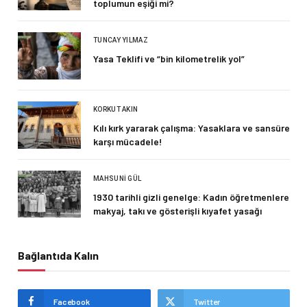
toplumun eşiği mi?
TUNCAY YILMAZ
Yasa Teklifi ve “bin kilometrelik yol”
KORKUT AKIN
Kılı kırk yararak çalışma: Yasaklara ve sansüre
karşı mücadele!
MAHSUNI GÜL
1930 tarihli gizli genelge: Kadın öğretmenlere
makyaj, takı ve gösterişli kıyafet yasağı
Bağlantıda Kalın
Facebook
Twitter