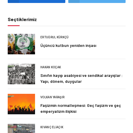
Seçtiklerimiz
ERTUĞRUL KÜRKÇÜ
Üçüncü kutbun yeniden inşası
HAKAN KOÇAK
Sınıfın kayıp asabiyesi ve sendikal arayışlar :
Yapı, dönem, duygular
VOLKAN YARAŞIR
Faşizmin normalleşmesi: Geç faşizm ve geç
emperyalizm ilişkisi
KIVANÇ ELIAÇIK