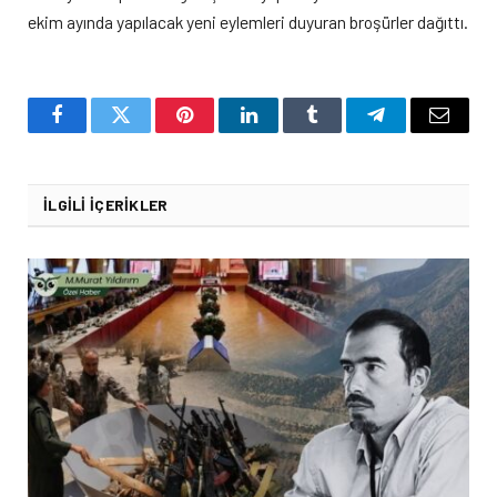
ekim ayında yapılacak yeni eylemleri duyuran broşürler dağıttı.
Facebook
Twitter
Pinterest
LinkedIn
Tumblr
Telegram
Email
İLGILI İÇERIKLER