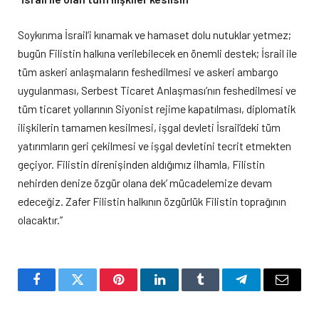
Soykırıma İsrail’i kınamak ve hamaset dolu nutuklar yetmez;
bugün Filistin halkına verilebilecek en önemli destek; İsrail ile
tüm askeri anlaşmaların feshedilmesi ve askeri ambargo
uygulanması, Serbest Ticaret Anlaşması’nın feshedilmesi ve
tüm ticaret yollarının Siyonist rejime kapatılması, diplomatik
ilişkilerin tamamen kesilmesi, işgal devleti İsrail’deki tüm
yatırımların geri çekilmesi ve işgal devletini tecrit etmekten
geçiyor. Filistin direnişinden aldığımız ilhamla, Filistin
nehirden denize özgür olana dek’ mücadelemize devam
edeceğiz. Zafer Filistin halkının özgürlük Filistin toprağının
olacaktır.”
Facebook
Twitter
Pinterest
LinkedIn
Tumblr
Telegram
Email