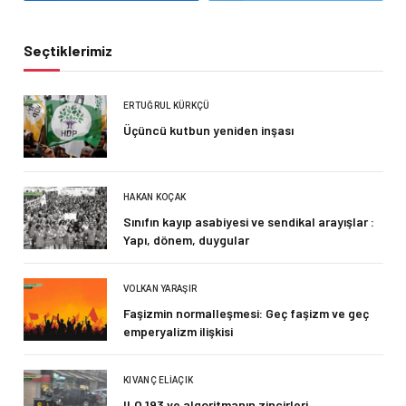
Seçtiklerimiz
ERTUĞRUL KÜRKÇÜ
Üçüncü kutbun yeniden inşası
HAKAN KOÇAK
Sınıfın kayıp asabiyesi ve sendikal arayışlar :
Yapı, dönem, duygular
VOLKAN YARAŞIR
Faşizmin normalleşmesi: Geç faşizm ve geç
emperyalizm ilişkisi
KIVANÇ ELIAÇIK
ILO 193 ve algoritmanın zincirleri