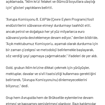
açıklamada, “iklim krizi felaket ve ölümcül boyutlara ulaştığı
için” gösteri yaptıklarını belirtti.
“Avrupa Komisyonu 8. EAP’de (Çevre Eylem Programı) fosil
endüstrilerini sübvanse etmeyi durdurmayı taahhüt etti,
ancak petrol ve doğalgazı her yıl yüz milyarlarca euro
sübvansiyonla desteklemeye devam ediyor,” denilen bildiride,
“Açık mektubumuz Komisyon’u, aşamalı olarak durdurma için
bir zaman çizelgesi ve metodoloji belirlemekle başlayarak,
söz verdiği şeyi yapmaya çağırmaktadır,” ifadeleri de yer aldı.
Gold, grubun iklim krizine dikkat çekmek için yürüyüşler,
mektuplar, davalar ve sivil itaatsizliği kullanması gerektiğini
belirterek, “(Avrupa Komisyonu’nu) dinlemeyeceklerini
biliyoruz,” dedi.
Grup hem Avrupa’da hem de Brüksel’de eylemlerine devam
etmeyi ve kapsamını genişletmeyi planlıyor. Bazı katılımcılar