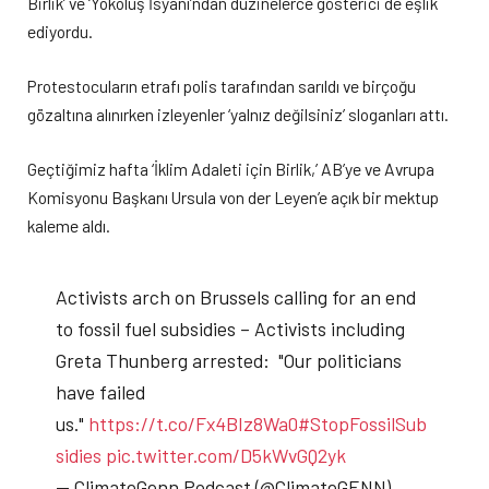
Birlik’ ve ‘Yokoluş İsyanı’ndan düzinelerce gösterici de eşlik
ediyordu.
Protestocuların etrafı polis tarafından sarıldı ve birçoğu
gözaltına alınırken izleyenler ‘yalnız değilsiniz’ sloganları attı.
Geçtiğimiz hafta ‘İklim Adaleti için Birlik,’ AB’ye ve Avrupa
Komisyonu Başkanı Ursula von der Leyen’e açık bir mektup
kaleme aldı.
Activists arch on Brussels calling for an end
to fossil fuel subsidies – Activists including
Greta Thunberg arrested: "Our politicians
have failed
us."
https://t.co/Fx4BIz8Wa0
#StopFossilSub
sidies
pic.twitter.com/D5kWvGQ2yk
— ClimateGenn Podcast (@ClimateGENN)