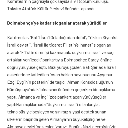
Komitesi’nin çağrısıyla çok sayıda sivil toplum kuruluşu,
Taksim Atatürk Kültür Merkezi önünde toplandı.
Dolmabahçe’ye kadar sloganlar atarak yürüdüler
Katılımcılar, “Katil İsrail Ortadoğu’dan defol”, “Yıkılsın Siyonist
İsrail devleti”, “İsrail ile ticaret Filistin’e ihanet” sloganları
atarak “Filistin direnişi kazanacak, soykırımcı İsrail ve suç
ortakları yenilecek” pankartıyla Dolmabahçe Sarayı önüne
doğru yürüyüşe geçti. Bazı yürüyüşçüler, Batı Şeria’da İsrail
askerlerince katledilen insan hakları savunucusu Ayşenur
Ezgi Eygi’nin posterini de taşıdı, Alman Konsolosluğu’nun
Gümüşsuyu’ndaki binasının önünden geçerken bir açıklama
yaptı. Almanca ve İngilizce pankart açan yürüyüşçüler
yaptıkları açıklamada “Soykırımcı İsrail’i silahlarıyla,
teknolojisiyle besleyen ve sınırsız siyasi destek sunan
ülkelerin başında gelen Almanya’nın büyükelçiliğine ve
Almanya devletine sesleniyoruz: Bugün, Nazi geçmişinizin