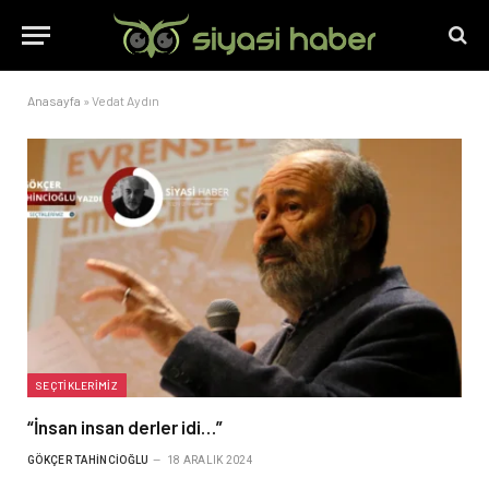
Anasayfa
»
Vedat Aydın
SEÇTIKLERIMIZ
“İnsan insan derler idi…”
GÖKÇER TAHINCIOĞLU
18 ARALIK 2024