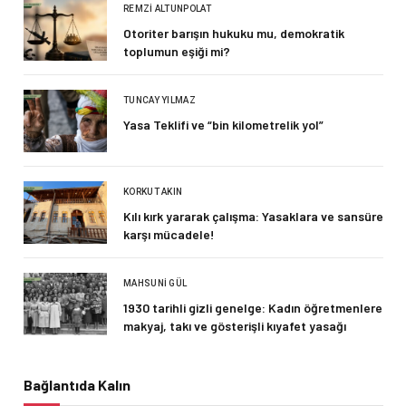
REMZI ALTUNPOLAT
Otoriter barışın hukuku mu, demokratik
toplumun eşiği mi?
TUNCAY YILMAZ
Yasa Teklifi ve “bin kilometrelik yol”
KORKUT AKIN
Kılı kırk yararak çalışma: Yasaklara ve sansüre
karşı mücadele!
MAHSUNI GÜL
1930 tarihli gizli genelge: Kadın öğretmenlere
makyaj, takı ve gösterişli kıyafet yasağı
Bağlantıda Kalın