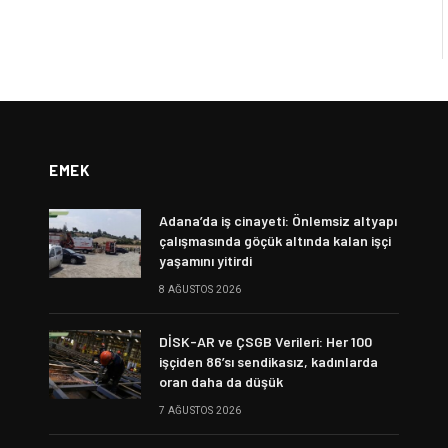
EMEK
Adana’da iş cinayeti: Önlemsiz altyapı
çalışmasında göçük altında kalan işçi
yaşamını yitirdi
8 AĞUSTOS 2026
DİSK-AR ve ÇSGB Verileri: Her 100
işçiden 86’sı sendikasız, kadınlarda
oran daha da düşük
7 AĞUSTOS 2026