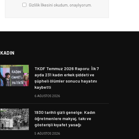
Gizlilik İlkesini okudum, onaylıyorum.
KADIN
TKDF Temmuz 2026 Raporu: İlk 7
ayda 231 kadın erkek şiddeti ve
şüpheli ölümler sonucu hayatını
kaybetti
6 AĞUSTOS 2026
1930 tarihli gizli genelge: Kadın
öğretmenlere makyaj, takı ve
gösterişli kıyafet yasağı
5 AĞUSTOS 2026