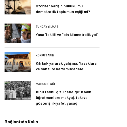
Otoriter barışın hukuku mu,
demokratik toplumun eşiği mi?
TUNCAY YILMAZ
Yasa Teklifi ve “bin kilometrelik yol”
KORKUT AKIN
Kılı kırk yararak çalışma: Yasaklara
ve sansüre karşı mücadele!
MAHSUNI GÜL
1930 tarihli gizli genelge: Kadın
öğretmenlere makyaj, takı ve
gösterişli kıyafet yasağı
Bağlantıda Kalın