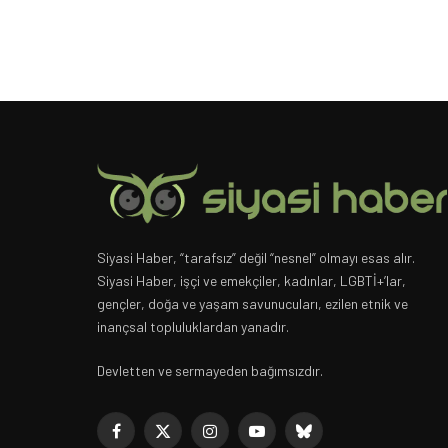
Siyasi Haber, “tarafsız” değil “nesnel” olmayı esas alır.
Siyasi Haber, işçi ve emekçiler, kadınlar, LGBTİ+’lar,
gençler, doğa ve yaşam savunucuları, ezilen etnik ve
inançsal topluluklardan yanadır.
Devletten ve sermayeden bağımsızdır.
Facebook
X
Instagram
YouTube
Bluesky