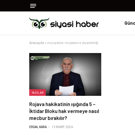
Günc
Anasayfa
»
mücadele-müzakere diyalektiği
YAZILAR
Rojava hakikatinin ışığında 5 –
İktidar Bloku hak vermeye nasıl
mecbur bırakılır?
ERDAL KARA
13 MART 2026