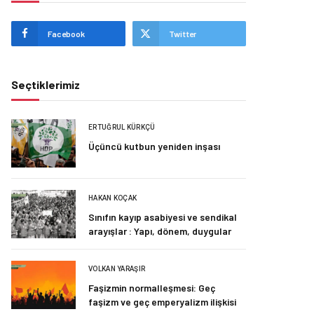
Facebook
Twitter
Seçtiklerimiz
ERTUĞRUL KÜRKÇÜ
Üçüncü kutbun yeniden inşası
HAKAN KOÇAK
Sınıfın kayıp asabiyesi ve sendikal
arayışlar : Yapı, dönem, duygular
VOLKAN YARAŞIR
Faşizmin normalleşmesi: Geç
faşizm ve geç emperyalizm ilişkisi