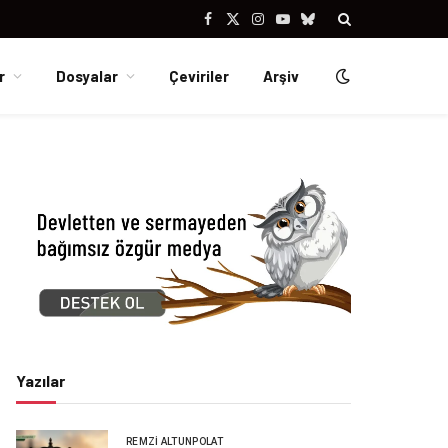
Facebook
X
Instagram
YouTube
Bluesky
(Twitter)
r
Dosyalar
Çeviriler
Arşiv
Yazılar
REMZI ALTUNPOLAT