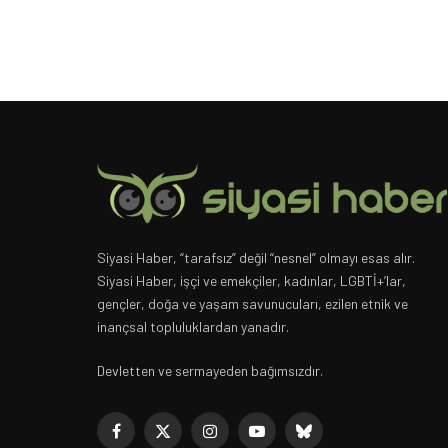
Siyasi Haber, “tarafsız” değil “nesnel” olmayı esas alır.
Siyasi Haber, işçi ve emekçiler, kadınlar, LGBTİ+’lar,
gençler, doğa ve yaşam savunucuları, ezilen etnik ve
inançsal topluluklardan yanadır.
Devletten ve sermayeden bağımsızdır.
Facebook
X
Instagram
YouTube
Bluesky