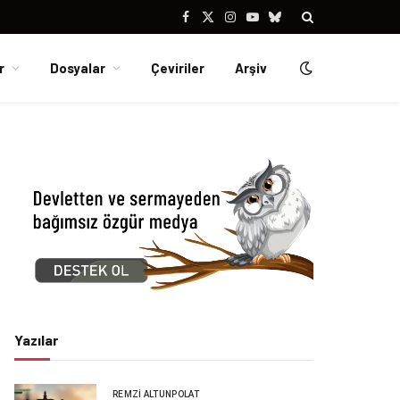
Facebook
X
Instagram
YouTube
Bluesky
(Twitter)
r
Dosyalar
Çeviriler
Arşiv
Yazılar
REMZI ALTUNPOLAT