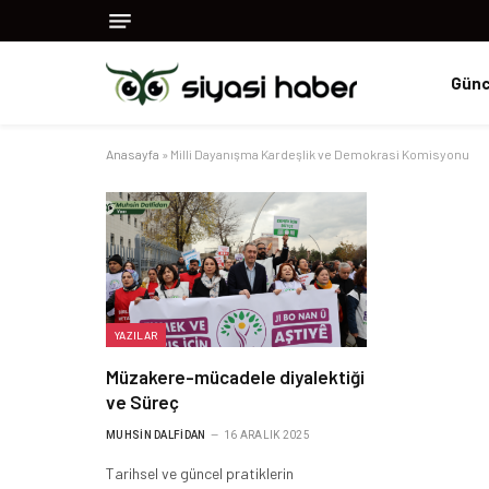
Günc
Anasayfa
»
Milli Dayanışma Kardeşlik ve Demokrasi Komisyonu
YAZILAR
Müzakere-mücadele diyalektiği
ve Süreç
MUHSIN DALFIDAN
16 ARALIK 2025
Tarihsel ve güncel pratiklerin