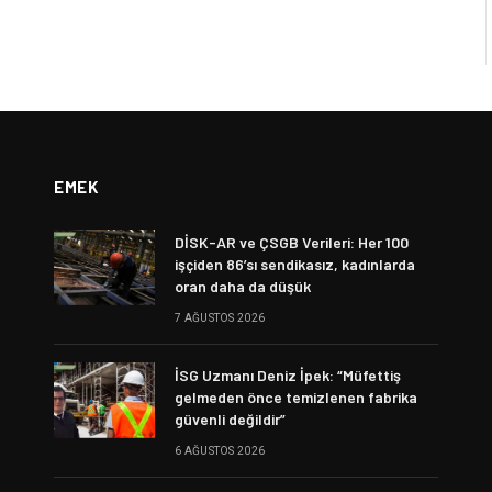
EMEK
DİSK-AR ve ÇSGB Verileri: Her 100
işçiden 86’sı sendikasız, kadınlarda
oran daha da düşük
7 AĞUSTOS 2026
İSG Uzmanı Deniz İpek: “Müfettiş
gelmeden önce temizlenen fabrika
güvenli değildir”
6 AĞUSTOS 2026