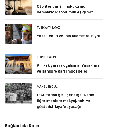
Otoriter barışın hukuku mu,
demokratik toplumun eşiği mi?
TUNCAY YILMAZ
Yasa Teklifi ve “bin kilometrelik yol”
KORKUT AKIN
Kılı kırk yararak çalışma: Yasaklara
ve sansüre karşı mücadele!
MAHSUNI GÜL
1930 tarihli gizli genelge: Kadın
öğretmenlere makyaj, takı ve
gösterişli kıyafet yasağı
Bağlantıda Kalın