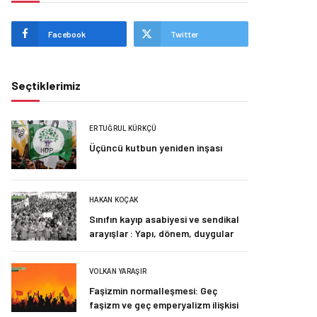
Facebook
Twitter
Seçtiklerimiz
ERTUĞRUL KÜRKÇÜ
Üçüncü kutbun yeniden inşası
HAKAN KOÇAK
Sınıfın kayıp asabiyesi ve sendikal
arayışlar : Yapı, dönem, duygular
VOLKAN YARAŞIR
Faşizmin normalleşmesi: Geç
faşizm ve geç emperyalizm ilişkisi