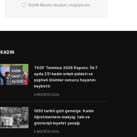
Gizlilik İlkesini okudum, onaylıyorum.
KADIN
TKDF Temmuz 2026 Raporu: İlk 7
ayda 231 kadın erkek şiddeti ve
şüpheli ölümler sonucu hayatını
kaybetti
6 AĞUSTOS 2026
1930 tarihli gizli genelge: Kadın
öğretmenlere makyaj, takı ve
gösterişli kıyafet yasağı
5 AĞUSTOS 2026