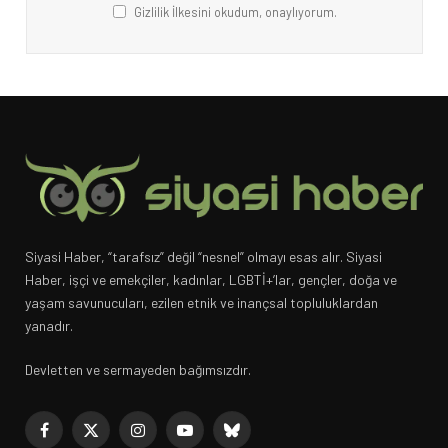
Gizlilik İlkesini okudum, onaylıyorum.
Siyasi Haber, “tarafsız” değil “nesnel” olmayı esas alır. Siyasi
Haber, işçi ve emekçiler, kadınlar, LGBTİ+’lar, gençler, doğa ve
yaşam savunucuları, ezilen etnik ve inançsal topluluklardan
yanadır.
Devletten ve sermayeden bağımsızdır.
Facebook
X
Instagram
YouTube
Bluesky