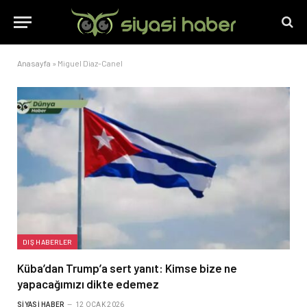
Anasayfa
»
Miguel Diaz-Canel
DIŞ HABERLER
Küba’dan Trump’a sert yanıt: Kimse bize ne
yapacağımızı dikte edemez
SIYASI HABER
12 OCAK 2026