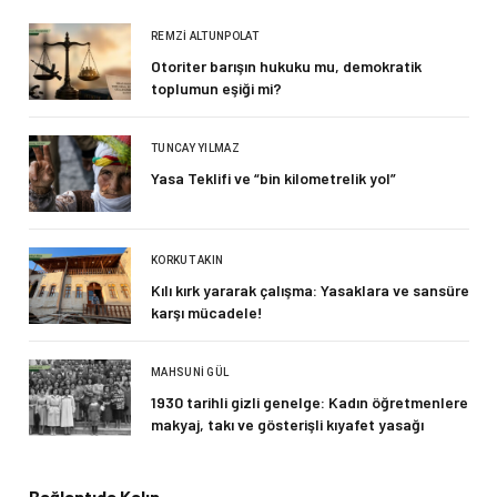
REMZI ALTUNPOLAT
Otoriter barışın hukuku mu, demokratik
toplumun eşiği mi?
TUNCAY YILMAZ
Yasa Teklifi ve “bin kilometrelik yol”
KORKUT AKIN
Kılı kırk yararak çalışma: Yasaklara ve sansüre
karşı mücadele!
MAHSUNI GÜL
1930 tarihli gizli genelge: Kadın öğretmenlere
makyaj, takı ve gösterişli kıyafet yasağı
Bağlantıda Kalın