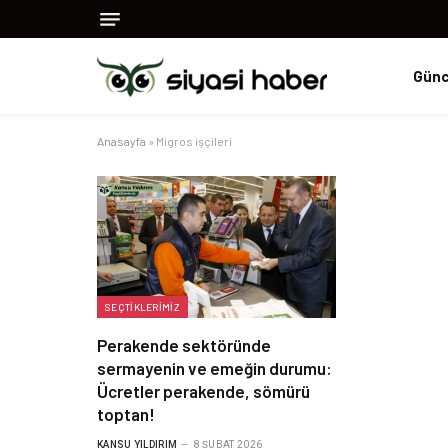
Günc
Anasayfa
»
Migros işçileri
SEÇTIKLERIMIZ
Perakende sektöründe
sermayenin ve emeğin durumu:
Ücretler perakende, sömürü
toptan!
KANSU YILDIRIM
8 ŞUBAT 2026