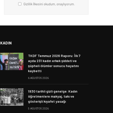
Gizlilik İlkesini okudum, onaylıyorum.
KADIN
TKDF Temmuz 2026 Raporu: İlk 7
ayda 231 kadın erkek şiddeti ve
şüpheli ölümler sonucu hayatını
kaybetti
6 AĞUSTOS 2026
1930 tarihli gizli genelge: Kadın
öğretmenlere makyaj, takı ve
gösterişli kıyafet yasağı
5 AĞUSTOS 2026