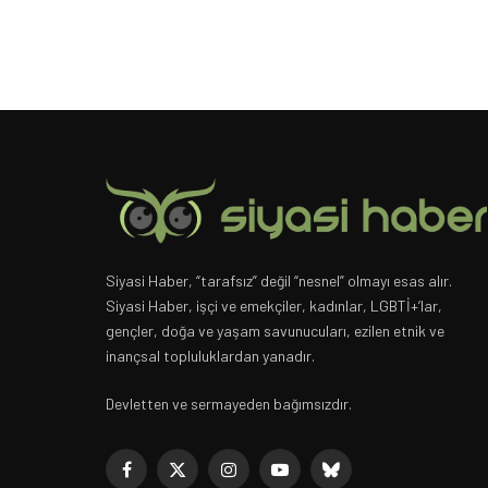
Siyasi Haber, “tarafsız” değil “nesnel” olmayı esas alır.
Siyasi Haber, işçi ve emekçiler, kadınlar, LGBTİ+’lar,
gençler, doğa ve yaşam savunucuları, ezilen etnik ve
inançsal topluluklardan yanadır.
Devletten ve sermayeden bağımsızdır.
Facebook
X
Instagram
YouTube
Bluesky