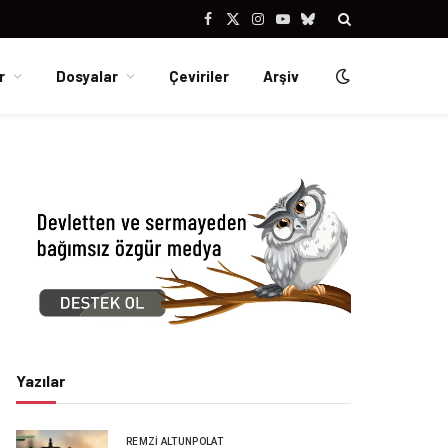
Facebook
X
Instagram
YouTube
Bluesky
(Twitter)
r
Dosyalar
Çeviriler
Arşiv
Yazılar
REMZI ALTUNPOLAT