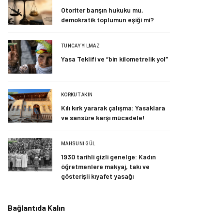
Otoriter barışın hukuku mu,
demokratik toplumun eşiği mi?
TUNCAY YILMAZ
Yasa Teklifi ve “bin kilometrelik yol”
KORKUT AKIN
Kılı kırk yararak çalışma: Yasaklara
ve sansüre karşı mücadele!
MAHSUNI GÜL
1930 tarihli gizli genelge: Kadın
öğretmenlere makyaj, takı ve
gösterişli kıyafet yasağı
Bağlantıda Kalın