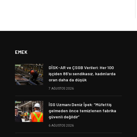
EMEK
DİSK-AR ve ÇSGB Verileri: Her 100
işçiden 86’sı sendikasız, kadınlarda
oran daha da düşük
7 AĞUSTOS 2026
İSG Uzmanı Deniz İpek: “Müfettiş
gelmeden önce temizlenen fabrika
güvenli değildir”
6 AĞUSTOS 2026