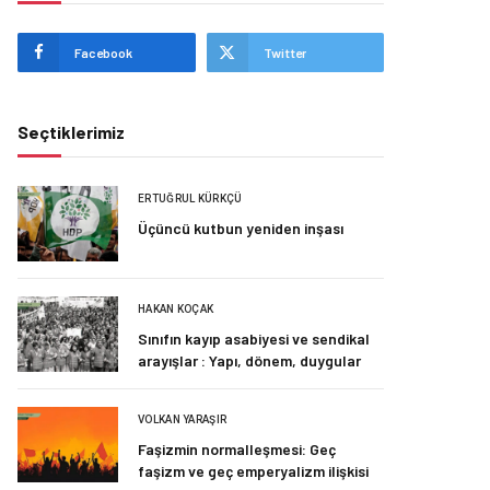
Facebook
Twitter
Seçtiklerimiz
ERTUĞRUL KÜRKÇÜ
Üçüncü kutbun yeniden inşası
HAKAN KOÇAK
Sınıfın kayıp asabiyesi ve sendikal
arayışlar : Yapı, dönem, duygular
VOLKAN YARAŞIR
Faşizmin normalleşmesi: Geç
faşizm ve geç emperyalizm ilişkisi