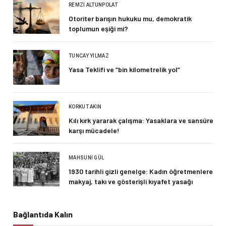
REMZI ALTUNPOLAT
Otoriter barışın hukuku mu, demokratik
toplumun eşiği mi?
TUNCAY YILMAZ
Yasa Teklifi ve “bin kilometrelik yol”
KORKUT AKIN
Kılı kırk yararak çalışma: Yasaklara ve sansüre
karşı mücadele!
MAHSUNI GÜL
1930 tarihli gizli genelge: Kadın öğretmenlere
makyaj, takı ve gösterişli kıyafet yasağı
Bağlantıda Kalın