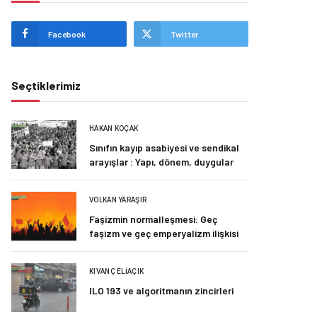
Facebook
Twitter
Seçtiklerimiz
HAKAN KOÇAK
Sınıfın kayıp asabiyesi ve sendikal
arayışlar : Yapı, dönem, duygular
VOLKAN YARAŞIR
Faşizmin normalleşmesi: Geç
faşizm ve geç emperyalizm ilişkisi
KIVANÇ ELIAÇIK
ILO 193 ve algoritmanın zincirleri