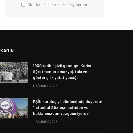
Gizlilik İlkesini okudum, onaylıyorum.
KADIN
1930 tarihli gizli genelge: Kadın
öğretmenlere makyaj, takı ve
gösterişli kıyafet yasağı
5 AĞUSTOS 2026
EŞİK kuruluş yıl dönümünde duyurdu:
“İstanbul Sözleşmesi’nden ve
haklarımızdan vazgeçmiyoruz”
1 AĞUSTOS 2026