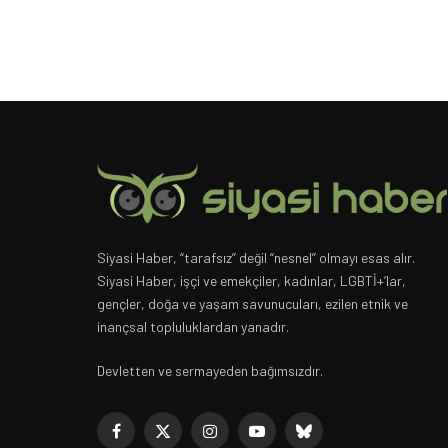
Siyasi Haber, “tarafsız” değil “nesnel” olmayı esas alır.
Siyasi Haber, işçi ve emekçiler, kadınlar, LGBTİ+’lar,
gençler, doğa ve yaşam savunucuları, ezilen etnik ve
inançsal topluluklardan yanadır.
Devletten ve sermayeden bağımsızdır.
Facebook
X
Instagram
YouTube
Bluesky