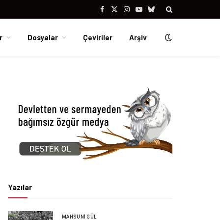
Facebook
X
Instagram
YouTube
Bluesky
(Twitter)
r
Dosyalar
Çeviriler
Arşiv
Yazılar
MAHSUNI GÜL