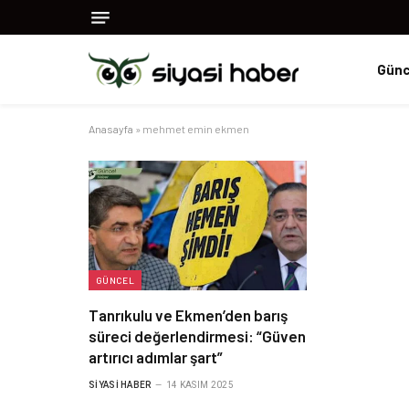
Günc
Anasayfa
»
mehmet emin ekmen
GÜNCEL
Tanrıkulu ve Ekmen’den barış
süreci değerlendirmesi: “Güven
artırıcı adımlar şart”
SIYASI HABER
14 KASIM 2025