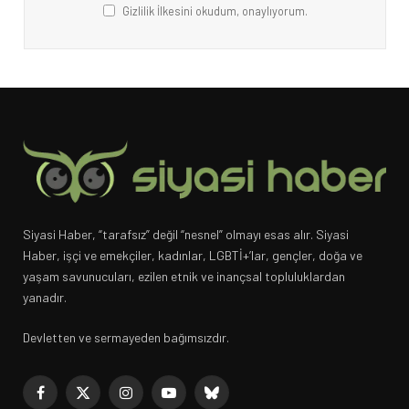
Gizlilik İlkesini okudum, onaylıyorum.
Siyasi Haber, “tarafsız” değil “nesnel” olmayı esas alır. Siyasi
Haber, işçi ve emekçiler, kadınlar, LGBTİ+’lar, gençler, doğa ve
yaşam savunucuları, ezilen etnik ve inançsal topluluklardan
yanadır.
Devletten ve sermayeden bağımsızdır.
Facebook
X
Instagram
YouTube
Bluesky