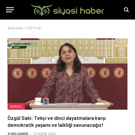
Anasayfa
»
LGBTİ+'lar
GÜNCEL
Özgül Saki: Tekçi ve dinci dayatmalara karşı
demokratik yaşamı ve laikliği savunacağız!
SIYASI HABER
13 ŞUBAT 2026