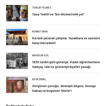
TUNCAY YILMAZ
Yasa Teklifi ve “bin kilometrelik yol”
KORKUT AKIN
Kılı kırk yararak çalışma: Yasaklara ve sansüre
karşı mücadele!
MAHSUNI GÜL
1930 tarihli gizli genelge: Kadın öğretmenlere
makyaj, takı ve gösterişli kıyafet yasağı
ASYA ERDAL
Sürgünün çocuğu, direnişin bilgesi: George
Habaş ve bugünün filistin’i
Bağlantıda Kalın