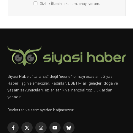
Gizlilik İlkesini okudum, onaylıyorum.
Siyasi Haber, “tarafsız” değil “nesnel” olmayı esas alır. Siyasi
Haber, işçi ve emekçiler, kadınlar, LGBTİ+’lar, gençler, doğa ve
yaşam savunucuları, ezilen etnik ve inançsal topluluklardan
yanadır.
Devletten ve sermayeden bağımsızdır.
Facebook
X
Instagram
YouTube
Bluesky