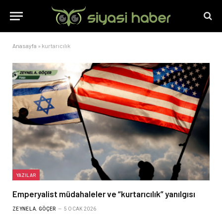
Anasayfa
»
kurtarıcılık
YAZILAR
Emperyalist müdahaleler ve “kurtarıcılık” yanılgısı
ZEYNEL A. GÖÇER
5 OCAK 2026