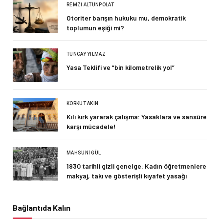
REMZI ALTUNPOLAT
Otoriter barışın hukuku mu, demokratik
toplumun eşiği mi?
TUNCAY YILMAZ
Yasa Teklifi ve “bin kilometrelik yol”
KORKUT AKIN
Kılı kırk yararak çalışma: Yasaklara ve sansüre
karşı mücadele!
MAHSUNI GÜL
1930 tarihli gizli genelge: Kadın öğretmenlere
makyaj, takı ve gösterişli kıyafet yasağı
Bağlantıda Kalın