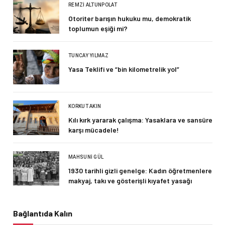
REMZI ALTUNPOLAT
Otoriter barışın hukuku mu, demokratik
toplumun eşiği mi?
TUNCAY YILMAZ
Yasa Teklifi ve “bin kilometrelik yol”
KORKUT AKIN
Kılı kırk yararak çalışma: Yasaklara ve sansüre
karşı mücadele!
MAHSUNI GÜL
1930 tarihli gizli genelge: Kadın öğretmenlere
makyaj, takı ve gösterişli kıyafet yasağı
Bağlantıda Kalın