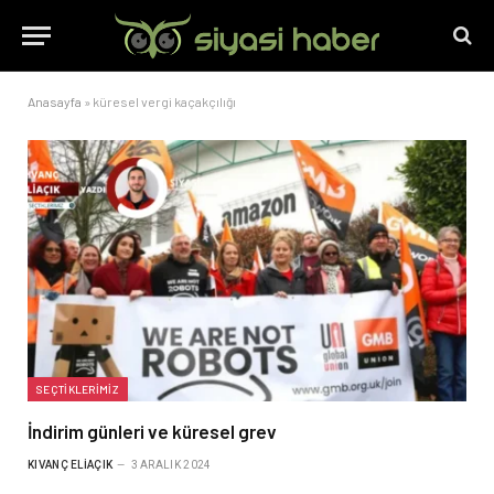
Anasayfa
»
küresel vergi kaçakçılığı
SEÇTIKLERIMIZ
İndirim günleri ve küresel grev
KIVANÇ ELIAÇIK
3 ARALIK 2024