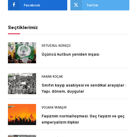
Facebook
Twitter
Seçtiklerimiz
ERTUĞRUL KÜRKÇÜ
Üçüncü kutbun yeniden inşası
HAKAN KOÇAK
Sınıfın kayıp asabiyesi ve sendikal arayışlar :
Yapı, dönem, duygular
VOLKAN YARAŞIR
Faşizmin normalleşmesi: Geç faşizm ve geç
emperyalizm ilişkisi