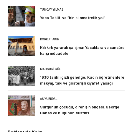
TUNCAY YILMAZ
Yasa Teklifi ve “bin kilometrelik yol”
KORKUT AKIN
Kılı kırk yararak çalışma: Yasaklara ve sansüre
karşı mücadele!
MAHSUNI GÜL
1930 tarihli gizli genelge: Kadın öğretmenlere
makyaj, takı ve gösterişli kıyafet yasağı
ASYA ERDAL
Sürgünün çocuğu, direnişin bilgesi: George
Habaş ve bugünün filistin’i
Bağlantıda Kalın