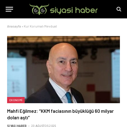
Anasayfa
»
Kur Korumalı Mevduat
EKONOMI
Mahfi Eğilmez: “KKM faciasının büyüklüğü 60 milyar
doları aştı”
SIYASI HABER
23 AĞUSTOS 2025