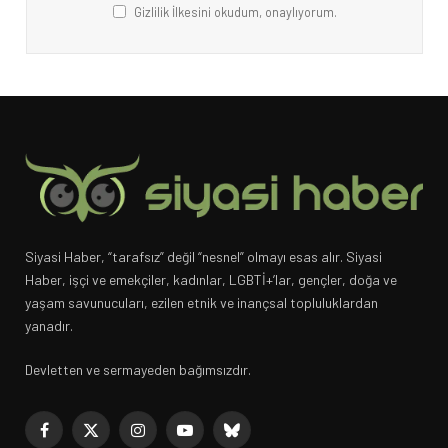
Gizlilik İlkesini okudum, onaylıyorum.
Siyasi Haber, “tarafsız” değil “nesnel” olmayı esas alır. Siyasi
Haber, işçi ve emekçiler, kadınlar, LGBTİ+’lar, gençler, doğa ve
yaşam savunucuları, ezilen etnik ve inançsal topluluklardan
yanadır.
Devletten ve sermayeden bağımsızdır.
Facebook
X
Instagram
YouTube
Bluesky